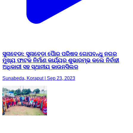
ସୁନାବେଡା: ସୁନାବେଡ଼ା ପୈାର ପରିଷଦ ଗୋପବନ୍ଧୁ ନଗର
ମୁଖ୍ୟ ଫାଟକ ନିର୍ମାଣ କାର୍ଯ୍ୟର ଶୁଭାରମ୍ଭ କଲେ ନିର୍ବାହୀ
ଅଧିକାରୀ ସହ ସ୍ଥାନୀୟ କାଉନସିଲର
Sunabeda, Koraput | Sep 23, 2023