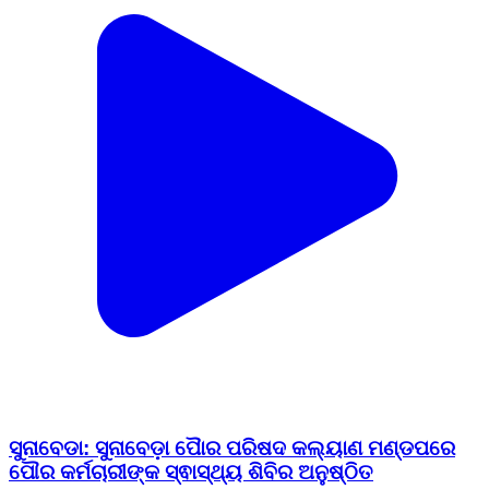
ସୁନାବେଡା: ସୁନାବେଡ଼ା ପୈାର ପରିଷଦ କଲ୍ୟାଣ ମଣ୍ଡପରେ
ପୌର କର୍ମଚାରୀଙ୍କ ସ୍ଵାସ୍ଥ୍ୟ ଶିବିର ଅନୁଷ୍ଠିତ