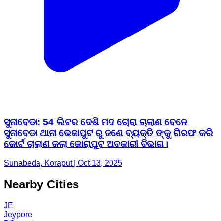
ସୁନାବେଡା: 54 ଲିଟର ଦେଶି ମଦ ଚୋରା ଚାଲାଣ ବେଳେ
ସୁନାବେଡା ଥାନା ଭେଜାପୁଟ ରୁ ଜଣେ ବ୍ୟକ୍ତି ଙ୍କୁ ଗିରଫ କରି
କୋର୍ଟ ଚାଲାଣ କଲା କୋରାପୁଟ ଅବକାରୀ ବିଭାଗ।
Sunabeda, Koraput | Oct 13, 2025
Nearby Cities
JE
Jeypore