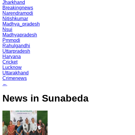
Jharkhand
Breakingnews
Narendramodi
Nitishkumar
Madhya_pradesh
Nsui
Madhyapradesh
Pmmodi
Rahulgandhi
Uttarpradesh
Haryana
Cricket
Lucknow
Uttarakhand
Crimenews
←
News in Sunabeda