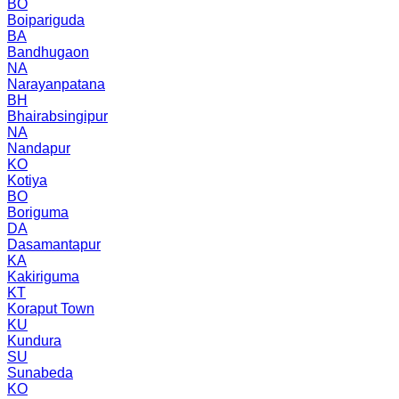
BO
Boipariguda
BA
Bandhugaon
NA
Narayanpatana
BH
Bhairabsingipur
NA
Nandapur
KO
Kotiya
BO
Boriguma
DA
Dasamantapur
KA
Kakiriguma
KT
Koraput Town
KU
Kundura
SU
Sunabeda
KO