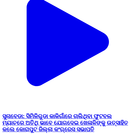
ସୁନାବେଡା: ସିମିଳିଗୁଡା କାକିଗାଁରେ ଚାଲିଥିବା ଫୁଟବଲ
ମ୍ୟାଚରେ ଅତିଥି ଭାବେ ଯୋଗଦେଇ ଖେଳାଳିଙ୍କୁ ଉତ୍ସାହିତ
କଲେ କୋରାପୁଟ ଜିଲ୍ଲା କଂଗ୍ରେସ ସଭାପତି