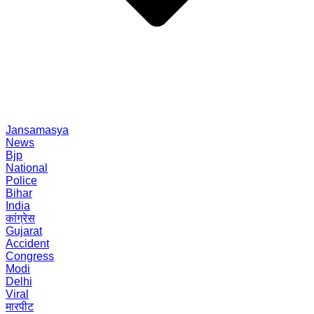
Jansamasya
News
Bjp
National
Police
Bihar
India
कांग्रेस
Gujarat
Accident
Congress
Modi
Delhi
Viral
मारपीट