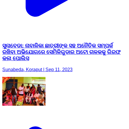
ସୁନାବେଡା: ନାବାଳିକା ଛାତ୍ରୀଙ୍କ ସହ ଅନୈତିକ ସମ୍ପର୍କ
ରଖିବା ଅଭିଯୋଗରେ ସେମିଳିଗୁଡାର ଅଟୋ ଚାଳକକୁ ଗିରଫ
କଲା ପୋଲିସ
Sunabeda, Koraput | Sep 11, 2023