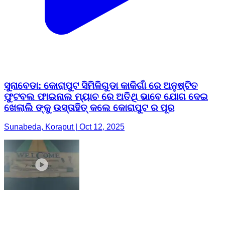
ସୁନାବେଡା: କୋରାପୁଟ ସିମିଳିଗୁଡା କାକିଗାଁ ରେ ଅନୁଷ୍ଟିତ
ଫୁଟବଲ ଫାଇନାଲ ମ୍ୟାଚ ରେ ଅତିଥି ଭାବେ ଯୋଗ ଦେଇ
ଖେଲାଲି ଙ୍କୁ ଉସ୍ତାହିତ୍ କଲେ କୋରାପୁଟ ର ପୂର
Sunabeda, Koraput | Oct 12, 2025