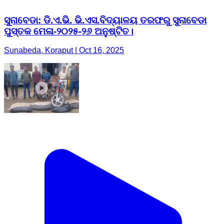
ସୁନାବେଡା: ଡି.ଏ.ଭି. ଭି.ଏସ.ବିଦ୍ୟାଳୟ ତରଫରୁ ସୁନାବେଡା
ପୁସ୍ତକ ମେଳା-୨୦୨୫-୨୬ ଅନୁଷ୍ଟିତ।
Sunabeda, Koraput | Oct 16, 2025