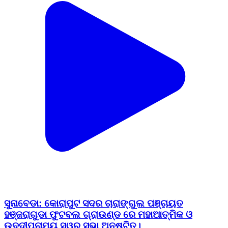
ସୁନାବେଡା: କୋରାପୁଟ ସଦର ଚାରାଙ୍ଗୁଲ ପଞ୍ଚାୟତ
ହଞ୍ଜରାଗୁଡା ଫୁଟବଲ ଗ୍ରାଉଣ୍ଡ ରେ ମହାଆତ୍ମିକ ଓ
ଉଦ୍ଦୀପନାମୟ ସ୍ୱର୍ ସଭା ଅନୁଷ୍ଟିତ।