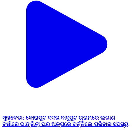
ସୁନାବେଡା: କୋରାପୁଟ ସଦର ବାସୁପୁଟ ଗ୍ରାମରେ ଲଗାଣ
ବର୍ଷାରେ ଭାଙ୍ଗିଲା ଘର ଅଳ୍ପକେ ବର୍ତ୍ତିଲେ ପରିବାର ସଦସ୍ୟ