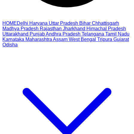
HOME
Delhi
Haryana
Uttar Pradesh
Bihar
Chhattisgarh
Madhya Pradesh
Rajasthan
Jharkhand
Himachal Pradesh
Uttarakhand
Punjab
Andhra Pradesh
Telangana
Tamil Nadu
Karnataka
Maharashtra
Assam
West Bengal
Tripura
Gujarat
Odisha