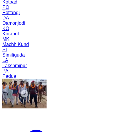
Kotpad
PO
Pottangi
DA
Damonjodi
KO
Koraput
MK
Machh Kund
SI
Similiguda
LA
Lakshmipur
PA
Padua