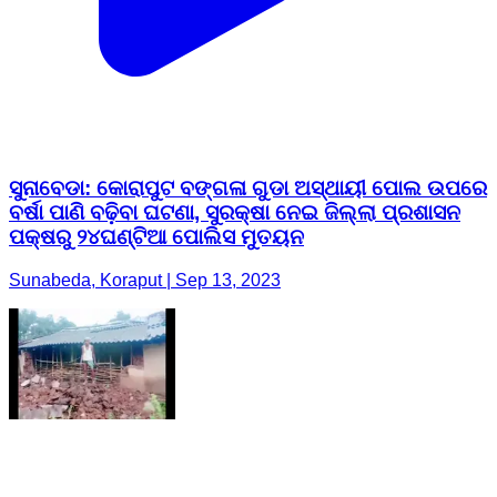
ସୁନାବେଡା: କୋରାପୁଟ ବଙ୍ଗଳା ଗୁଡା ଅସ୍ଥାୟୀ ପୋଲ ଉପରେ
ବର୍ଷା ପାଣି ବଢ଼ିବା ଘଟଣା, ସୁରକ୍ଷା ନେଇ ଜିଲ୍ଲା ପ୍ରଶାସନ
ପକ୍ଷରୁ ୨୪ଘଣ୍ଟିଆ ପୋଲିସ ମୁତୟନ
Sunabeda, Koraput | Sep 13, 2023