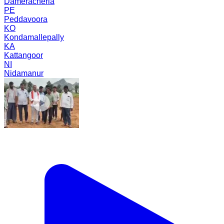
Dameracherla
PE
Peddavoora
KO
Kondamallepally
KA
Kattangoor
NI
Nidamanur