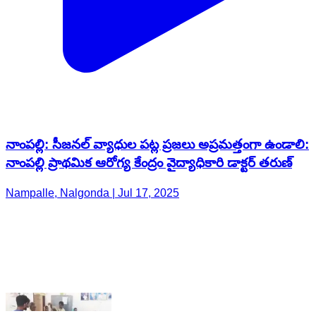
నాంపల్లి: సీజనల్ వ్యాధుల పట్ల ప్రజలు అప్రమత్తంగా ఉండాలి:
నాంపల్లి ప్రాథమిక ఆరోగ్య కేంద్రం వైద్యాధికారి డాక్టర్ తరుణ్
Nampalle, Nalgonda | Jul 17, 2025