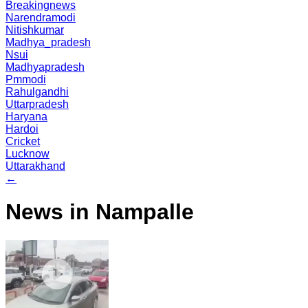
Breakingnews
Narendramodi
Nitishkumar
Madhya_pradesh
Nsui
Madhyapradesh
Pmmodi
Rahulgandhi
Uttarpradesh
Haryana
Hardoi
Cricket
Lucknow
Uttarakhand
←
News in Nampalle