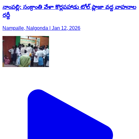
నాంపల్లి: సంక్రాంతి వేళా కొర్లపహాడు టోల్ ప్లాజా వద్ద వాహనాల
రద్దీ
Nampalle, Nalgonda | Jan 12, 2026