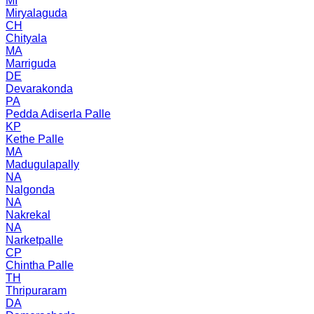
MI
Miryalaguda
CH
Chityala
MA
Marriguda
DE
Devarakonda
PA
Pedda Adiserla Palle
KP
Kethe Palle
MA
Madugulapally
NA
Nalgonda
NA
Nakrekal
NA
Narketpalle
CP
Chintha Palle
TH
Thripuraram
DA