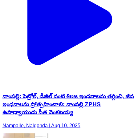
నాంపల్లి: పెట్రోల్, డీజిల్ వంటి శిలజ ఇంధనాలను తగ్గించి, జీవ
ఇంధనాలను ప్రోత్సహించాలి: నాంపల్లి ZPHS
ఉపాధ్యాయుడు సీత వెంకటయ్య
Nampalle, Nalgonda | Aug 10, 2025