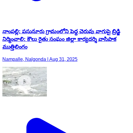
నాంపల్లి: పసునూరు గ్రామంలోని పెద్ద చెరువు వాగుపై బ్రిడ్జి
నిర్మించాలి: కౌలు రైతు సంఘం జిల్లా కార్యదర్శి వాసిపాక
ముత్తిలింగం
Nampalle, Nalgonda | Aug 31, 2025