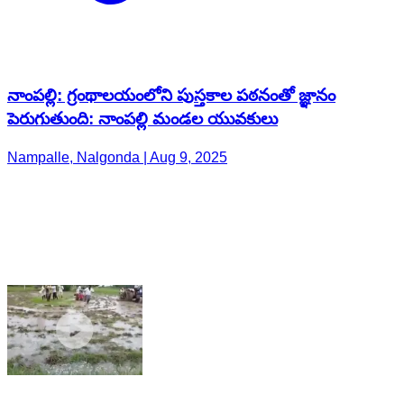
నాంపల్లి: గ్రంథాలయంలోని పుస్తకాల పఠనంతో జ్ఞానం
పెరుగుతుంది: నాంపల్లి మండల యువకులు
Nampalle, Nalgonda | Aug 9, 2025