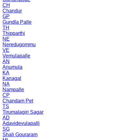
CH
Chandur
GP
Gundla Palle
TH
Thipparthi
NE
Neredugommu
VE
Vemulapalle
AN
Anumula
KA
Kanagal
NA
Nampalle
CP
Chandam Pet
TS
Tirumalagiri Sagar
AD
Adavidevulapalli
SG
Shali Gouraram