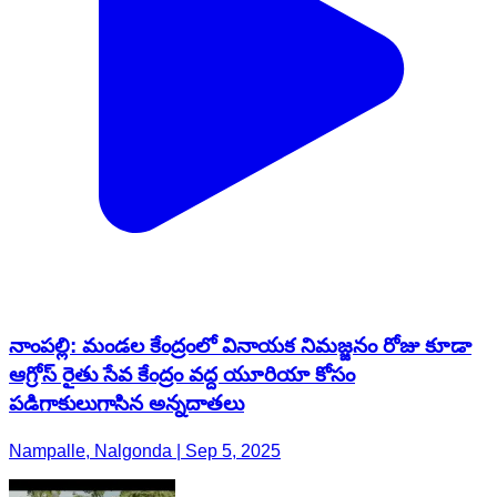
నాంపల్లి: మండల కేంద్రంలో వినాయక నిమజ్జనం రోజు కూడా
ఆగ్రోస్ రైతు సేవ కేంద్రం వద్ద యూరియా కోసం
పడిగాకులుగాసిన అన్నదాతలు
Nampalle, Nalgonda | Sep 5, 2025