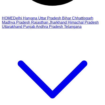
HOME
Delhi
Haryana
Uttar Pradesh
Bihar
Chhattisgarh
Madhya Pradesh
Rajasthan
Jharkhand
Himachal Pradesh
Uttarakhand
Punjab
Andhra Pradesh
Telangana