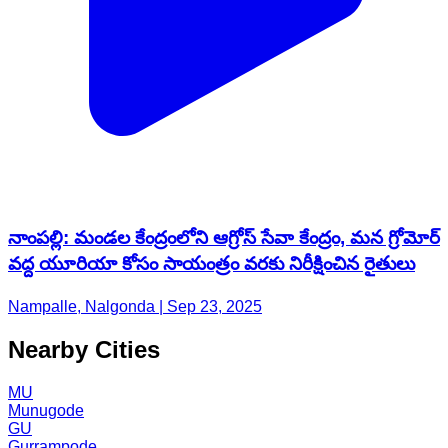
నాంపల్లి: మండల కేంద్రంలోని ఆగ్రోస్ సేవా కేంద్రం, మన గ్రోమోర్
వద్ద యూరియా కోసం సాయంత్రం వరకు నిరీక్షించిన రైతులు
Nampalle, Nalgonda | Sep 23, 2025
Nearby Cities
MU
Munugode
GU
Gurrampode