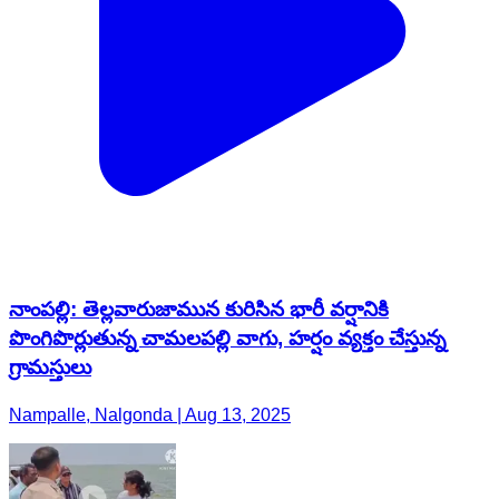
నాంపల్లి: తెల్లవారుజామున కురిసిన భారీ వర్షానికి
పొంగిపొర్లుతున్న చామలపల్లి వాగు, హర్షం వ్యక్తం చేస్తున్న
గ్రామస్తులు
Nampalle, Nalgonda | Aug 13, 2025