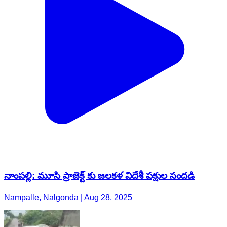
నాంపల్లి: మూసి ప్రాజెక్ట్ కు జలకళ విదేశీ పక్షుల సందడి
Nampalle, Nalgonda | Aug 28, 2025