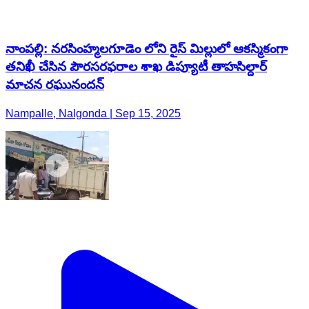
నాంపల్లి: నరసింహ్మలగూడెం లోని రైస్ మిల్లులో ఆకస్మికంగా
తనిఖీ చేసిన పౌరసరఫరాల శాఖ డిప్యూటీ తాహసిల్దార్
మాచన రఘునందన్
Nampalle, Nalgonda | Sep 15, 2025