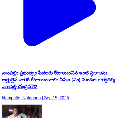
నాంపల్లి: ప్రభుత్వం పేదలకు కేటాయించిన ఇంటి స్థలాలను
అర్హులైన వారికి కేటాయించాలి: సిపిఐ (ఎం) మండల కార్యదర్శి
నాంపల్లి చంద్రమౌళి
Nampalle, Nalgonda | Sep 15, 2025