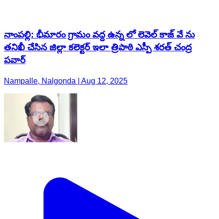
నాంపల్లి: భీమారం గ్రామం వద్ద ఉన్న లో లెవెల్ కాజ్ వే ను
తనిఖీ చేసిన జిల్లా కలెక్టర్ ఇలా త్రిపాఠి ఎస్పీ శరత్ చంద్ర
పవార్
Nampalle, Nalgonda | Aug 12, 2025