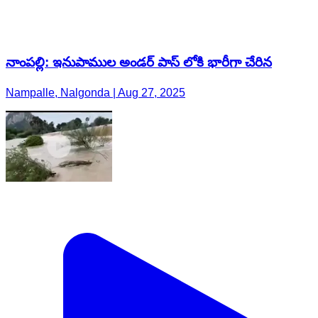
నాంపల్లి: ఇనుపాముల అండర్ పాస్ లోకి భారీగా చేరిన
Nampalle, Nalgonda | Aug 27, 2025