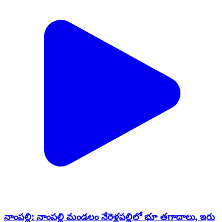
నాంపల్లి: నాంపల్లి మండలం నేరెళ్లపల్లిలో భూ తగాదాలు, ఇరు
వర్గాల మధ్య ఘర్షణ
Nampalle, Nalgonda | Jul 26, 2025