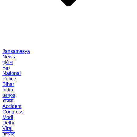
Jansamasya
News
पुलिस
Bjp
National
Police
Bihar
India
कांग्रेस
भाजपा
Accident
Congress
Modi
Delhi
Viral
मारपीट