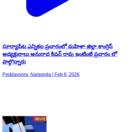
సూర్యాపేట ఎన్నికల ప్రచారంలో మహిళా జిల్లా కాంగ్రెస్
అధ్యక్షురాలు అనురాధ కిషన్ రావు ఇంటింటి ప్రచారం లో
పాల్గొన్నారు
Peddavoora, Nalgonda | Feb 8, 2026