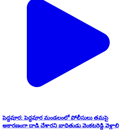
పెద్దవూర: పెద్దవూర మండలంలో పోలీసులు తమపై
అకారణంగా దాడి చేశారని బాధితుడు వెంకటరెడ్డి వెళ్లాలి