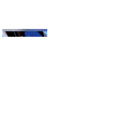
మహేష్ కుమార్ గౌడ్.. రాహుల్ గాంధీని, సోనియా గాంధీని