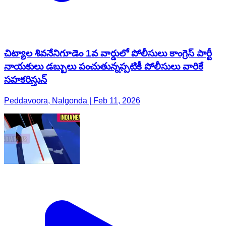
చిట్యాల శివనేనిగూడెం 1వ వార్డులో పోలీసులు కాంగ్రెస్ పార్టీ
నాయకులు డబ్బులు పంచుతున్నప్పటికీ పోలీసులు వారికే
సహకరిస్తున్
Peddavoora, Nalgonda | Feb 11, 2026