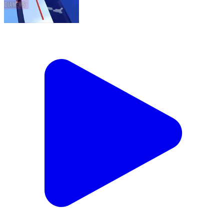
సూర్యాపేట ఎన్నికల ప్రచారంలో మహిళా జిల్లా కాంగ్రెస్
అధ్యక్షురాలు అనురాధ కిషన్ రావు ఇంటింటి ప్రచారం లో