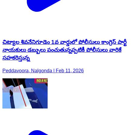
చిట్యాల శివనేనిగూడెం 1వ వార్డులో పోలీసులు కాంగ్రెస్ పార్టీ
నాయకులు డబ్బులు పంచుతున్నప్పటికీ పోలీసులు వారికే
సహకరిస్తున్న
Peddavoora, Nalgonda | Feb 11, 2026