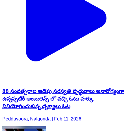
88 సంవత్సరాల ఆడెపు సరస్వతి వృద్ధురాలు అనారోగ్యంగా
ఉన్నప్పటికీ అంబులెన్స్ లో వచ్చి ఓటు హక్కు
వినియోగించుకున్న దృశ్యాలు ఓట
Peddavoora, Nalgonda | Feb 11, 2026