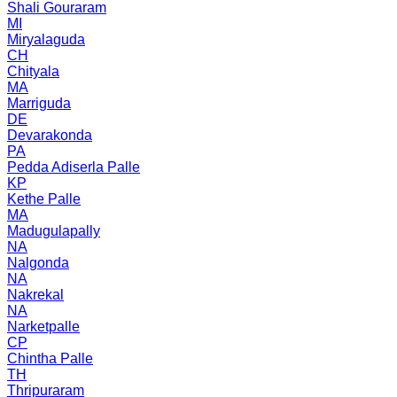
Shali Gouraram
MI
Miryalaguda
CH
Chityala
MA
Marriguda
DE
Devarakonda
PA
Pedda Adiserla Palle
KP
Kethe Palle
MA
Madugulapally
NA
Nalgonda
NA
Nakrekal
NA
Narketpalle
CP
Chintha Palle
TH
Thripuraram