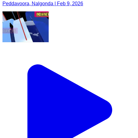
Peddavoora, Nalgonda | Feb 9, 2026