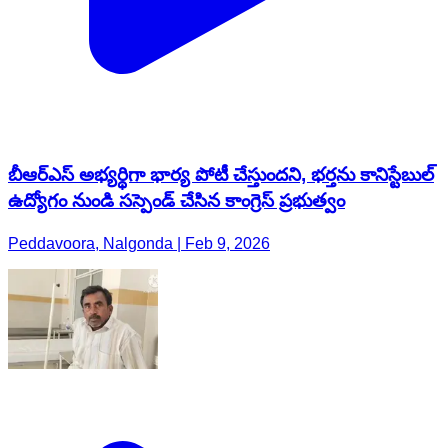
బీఆర్ఎస్ అభ్యర్థిగా భార్య పోటీ చేస్తుందని, భర్తను కానిస్టేబుల్
ఉద్యోగం నుండి సస్పెండ్ చేసిన కాంగ్రెస్ ప్రభుత్వం
Peddavoora, Nalgonda | Feb 9, 2026