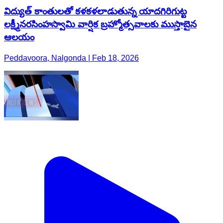
విద్యుత్ కాంతులతో కళకళలాడుతున్న యాదగిరిగుట్ట
లక్ష్మీనరసింహస్వామి వార్షిక బ్రహ్మోత్సవాలకు ముస్తాబైన
ఆలయం
Peddavoora, Nalgonda | Feb 18, 2026