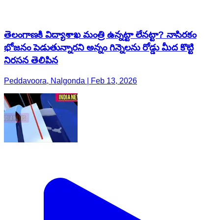
తెలంగాణకి విద్యాశాఖ మంత్రి ఉన్నట్టా లేనట్టా? నాసిరకం
భోజనం పెడుతున్నారని అన్నం గిన్నెలను రోడ్డు మీద కొట్టి
నిరసన తెలిపిన
Peddavoora, Nalgonda | Feb 13, 2026