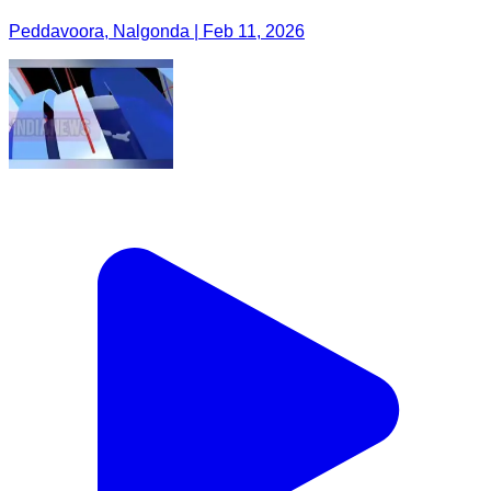
Peddavoora, Nalgonda | Feb 11, 2026