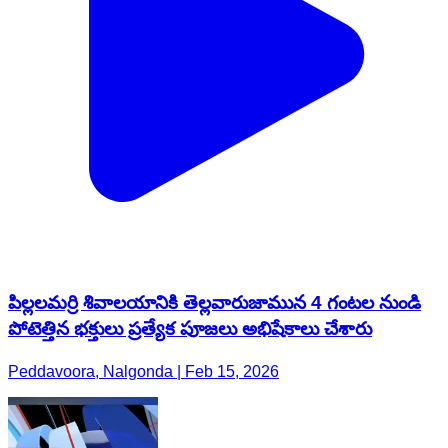
పిల్లలమర్రి శివాలయానికి తెల్లవారుజామున 4 గంటల నుండి
పోటెత్తిన భక్తులు ప్రత్యేక పూజలు అభిషేకాలు చేశారు
Peddavoora, Nalgonda | Feb 15, 2026