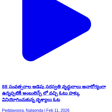
88 సంవత్సరాల ఆడెపు సరస్వతి వృద్ధురాలు అనారోగ్యంగా
ఉన్నప్పటికీ అంబులెన్స్ లో వచ్చి ఓటు హక్కు
వినియోగించుకున్న దృశ్యాలు ఓట
Peddavoora, Nalgonda | Feb 11, 2026