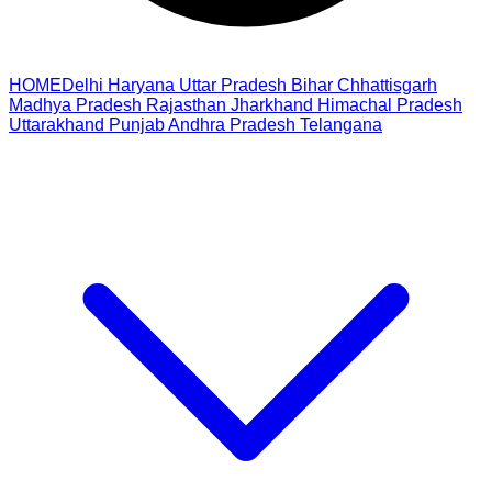
HOME
Delhi
Haryana
Uttar Pradesh
Bihar
Chhattisgarh
Madhya Pradesh
Rajasthan
Jharkhand
Himachal Pradesh
Uttarakhand
Punjab
Andhra Pradesh
Telangana