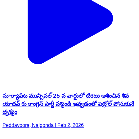
సూర్యాపేట మున్సిపల్ 25 వ వార్డులో టికెటు ఆశించిన శివ
యాదవ్ కు కాంగ్రెస్ పార్టీ హ్యాండి ఇవ్వడంతో పెట్రోల్ పోసుకునే
దృశ్యం
Peddavoora, Nalgonda | Feb 2, 2026