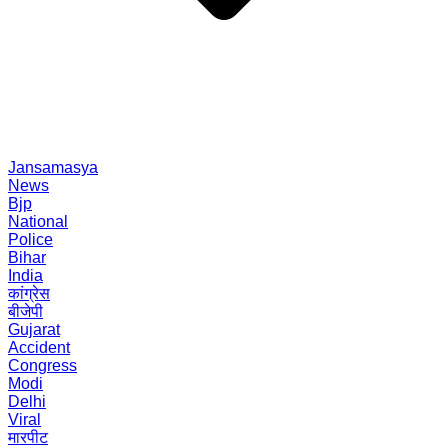
Jansamasya
News
Bjp
National
Police
Bihar
India
कांग्रेस
बीजेपी
Gujarat
Accident
Congress
Modi
Delhi
Viral
मारपीट