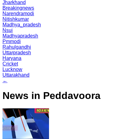
Jharkhand
Breakingnews
Narendramodi
Nitishkumar
Madhya_pradesh
Nsui
Madhyapradesh
Pmmodi
Rahulgandhi
Uttarpradesh
Haryana
Cricket
Lucknow
Uttarakhand
←
News in Peddavoora