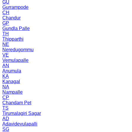
GU
Gurrampode
CH
Chandur
GP
Gundla Palle
TH
Thipparthi
NE
Neredugommu
VE
Vemulapalle
AN
Anumula
KA
Kanagal
NA
Nampalle
CP
Chandam Pet
TS
Tirumalagiri Sagar
AD
Adavidevulapalli
SG