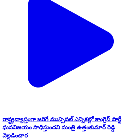
రాష్ట్రవ్యాప్తంగా జరిగే మున్సిపల్ ఎన్నికల్లో కాంగ్రెస్ పార్టీ
ఘనవిజయం సాధిస్తుందని మంత్రి ఉత్తంకుమార్ రెడ్డి
వెల్లడించార