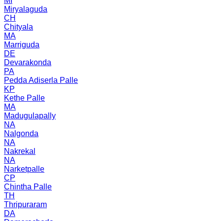
MI
Miryalaguda
CH
Chityala
MA
Marriguda
DE
Devarakonda
PA
Pedda Adiserla Palle
KP
Kethe Palle
MA
Madugulapally
NA
Nalgonda
NA
Nakrekal
NA
Narketpalle
CP
Chintha Palle
TH
Thripuraram
DA