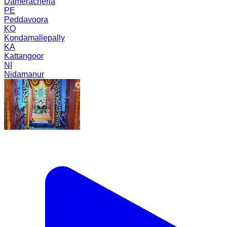
Dameracherla
PE
Peddavoora
KO
Kondamallepally
KA
Kattangoor
NI
Nidamanur