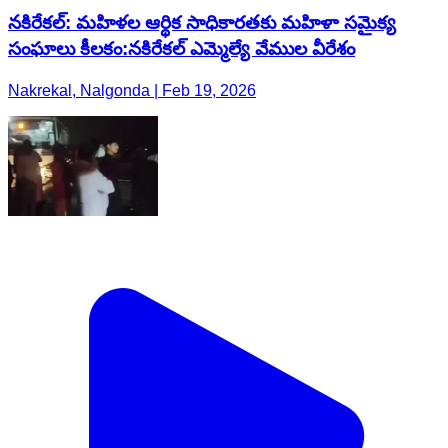
నకిరేకల్: మహిళల ఆర్థిక సాధికారతకు మహిళా సమైక్య
సంఘాలు కీలకం:నకిరేకల్ ఎమ్మెల్యే వేముల వీరేశం
Nakrekal, Nalgonda | Feb 19, 2026