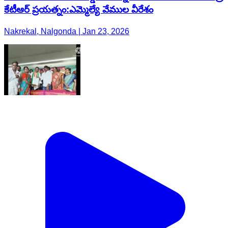
కేటీఆర్ ప్రయత్నం:ఎమ్మెల్యే వేముల వీరేశం
Nakrekal, Nalgonda | Jan 23, 2026