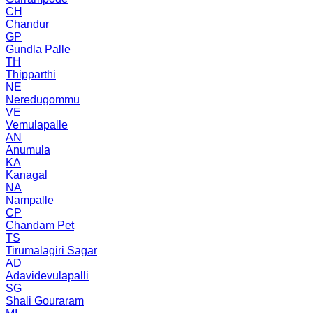
CH
Chandur
GP
Gundla Palle
TH
Thipparthi
NE
Neredugommu
VE
Vemulapalle
AN
Anumula
KA
Kanagal
NA
Nampalle
CP
Chandam Pet
TS
Tirumalagiri Sagar
AD
Adavidevulapalli
SG
Shali Gouraram