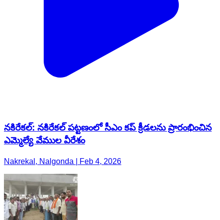
నకిరేకల్: నకిరేకల్ పట్టణంలో సీఎం కప్ క్రీడలను ప్రారంభించిన
ఎమ్మెల్యే వేముల వీరేశం
Nakrekal, Nalgonda | Feb 4, 2026