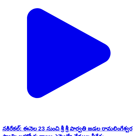
నకిరేకల్: ఈనెల 23 నుంచి శ్రీ శ్రీ పార్వతి జడల రామలింగేశ్వర