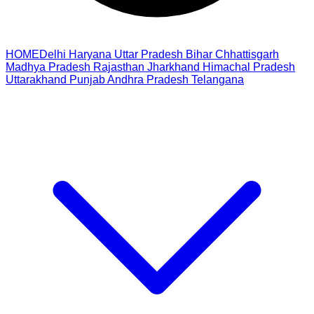
HOME
Delhi
Haryana
Uttar Pradesh
Bihar
Chhattisgarh
Madhya Pradesh
Rajasthan
Jharkhand
Himachal Pradesh
Uttarakhand
Punjab
Andhra Pradesh
Telangana