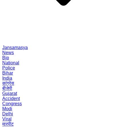
Jansamasya
News
Bjp
National
Police
Bihar
India
कांग्रेस
बीजेपी
Gujarat
Accident
Congress
Modi
Delhi
Viral
मारपीट