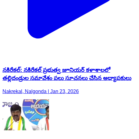
నకిరేకల్: నకిరేకల్ ప్రభుత్వ జూనియర్ కళాశాలలో
తల్లిదండ్రుల సమావేశం పలు సూచనలు చేసిన అధ్యాపకులు
Nakrekal, Nalgonda | Jan 23, 2026