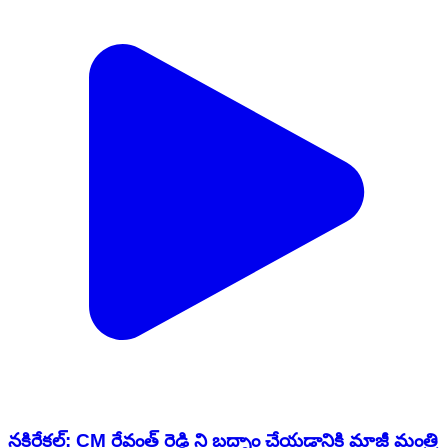
నకిరేకల్: CM రేవంత్ రెడ్డి ని బద్నాం చేయడానికి మాజీ మంత్రి