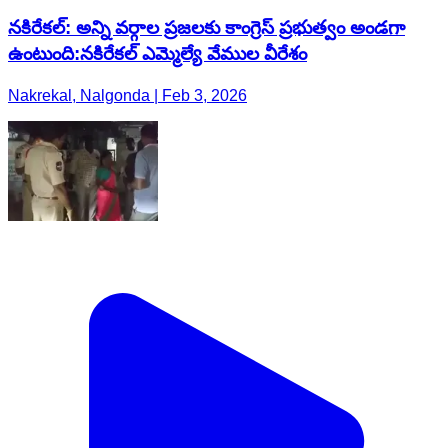
నకిరేకల్: అన్ని వర్గాల ప్రజలకు కాంగ్రెస్ ప్రభుత్వం అండగా
ఉంటుంది:నకిరేకల్ ఎమ్మెల్యే వేముల వీరేశం
Nakrekal, Nalgonda | Feb 3, 2026