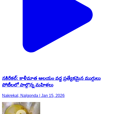
నకిరేకల్: కాళీమాత ఆలయం వద్ద ప్రత్యేకమైన ముగ్గులు
పోటీలలో పాల్గొన్న మహిళలు
Nakrekal, Nalgonda | Jan 15, 2026