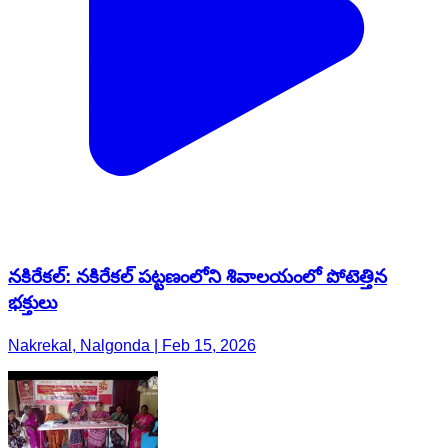
నకిరేకల్: నకిరేకల్ పట్టణంలోని శివాలయంలో పోటెత్తిన
భక్తులు
Nakrekal, Nalgonda | Feb 15, 2026