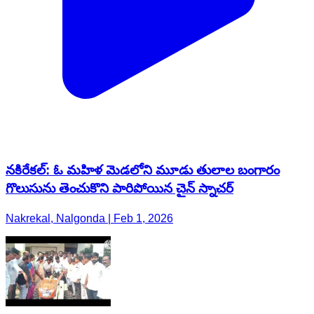
నకిరేకల్: ఓ మహిళ మెడలోని మూడు తులాల బంగారం
గొలుసును తెంచుకొని పారిపోయిన చైన్ స్నాచర్
Nakrekal, Nalgonda | Feb 1, 2026