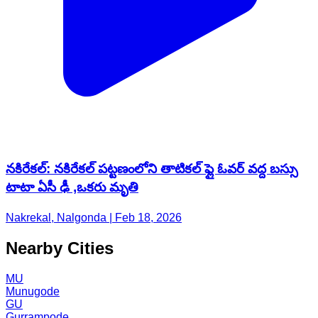
నకిరేకల్: నకిరేకల్ పట్టణంలోని తాటికల్ ఫ్లై ఓవర్ వద్ద బస్సు
టాటా ఏసీ ఢీ ,ఒకరు మృతి
Nakrekal, Nalgonda | Feb 18, 2026
Nearby Cities
MU
Munugode
GU
Gurrampode