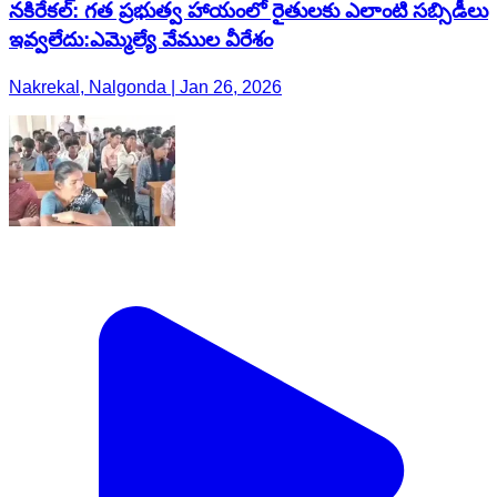
నకిరేకల్: గత ప్రభుత్వ హాయంలో రైతులకు ఎలాంటి సబ్సిడీలు
ఇవ్వలేదు:ఎమ్మెల్యే వేముల వీరేశం
Nakrekal, Nalgonda | Jan 26, 2026