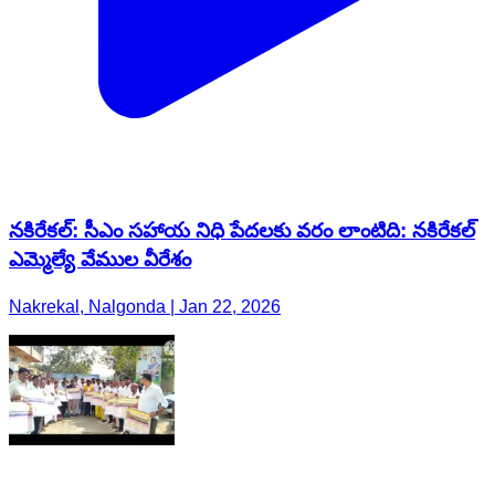
నకిరేకల్: సీఎం సహాయ నిధి పేదలకు వరం లాంటిది: నకిరేకల్
ఎమ్మెల్యే వేముల వీరేశం
Nakrekal, Nalgonda | Jan 22, 2026