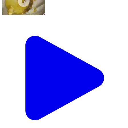
నకిరేకల్: నకిరేకల్ పట్టణంలో ప్రసాద్ ఉడిపి హోటల్లో
వినియోగదారులకు చేదు అనుభవం