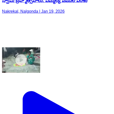
స్వామి బ్రహ్మోత్సవాలు: ఎమ్మెల్యే వేముల వీరేశం
Nakrekal, Nalgonda | Jan 19, 2026