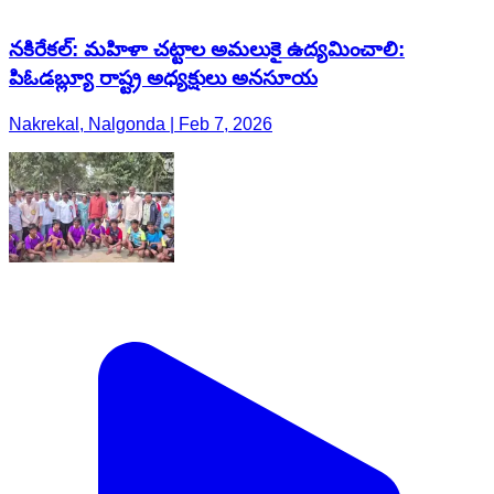
నకిరేకల్: మహిళా చట్టాల అమలుకై ఉద్యమించాలి:
పిఓడబ్ల్యూ రాష్ట్ర అధ్యక్షులు అనసూయ
Nakrekal, Nalgonda | Feb 7, 2026