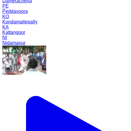
Dameracherla
PE
Peddavoora
KO
Kondamallepally
KA
Kattangoor
NI
Nidamanur