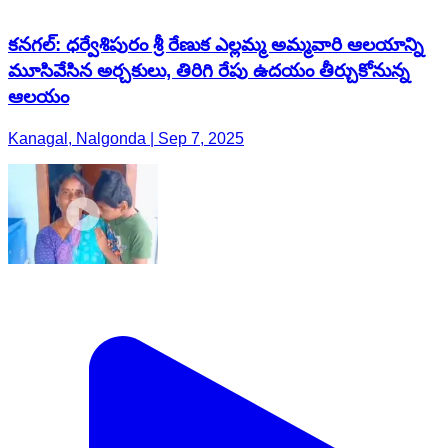
కనగల్: ధర్వేశిపురం శ్రీ రేణుక ఎల్లమ్మ అమ్మవారి ఆలయాన్ని
మూసివేసిన అర్చకులు, తిరిగి రేపు ఉదయం తీర్చుకోనున్న
ఆలయం
Kanagal, Nalgonda | Sep 7, 2025