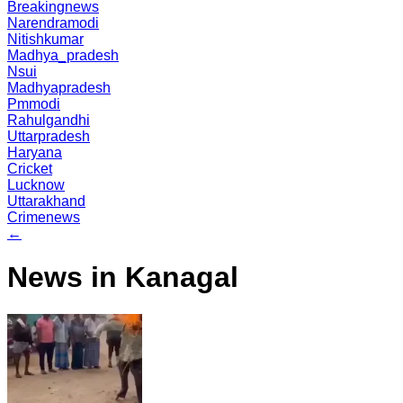
Breakingnews
Narendramodi
Nitishkumar
Madhya_pradesh
Nsui
Madhyapradesh
Pmmodi
Rahulgandhi
Uttarpradesh
Haryana
Cricket
Lucknow
Uttarakhand
Crimenews
←
News in Kanagal