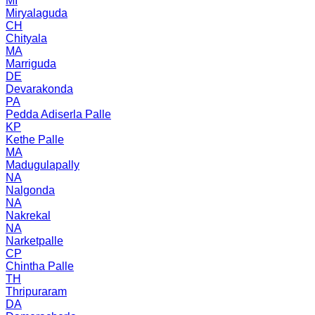
MI
Miryalaguda
CH
Chityala
MA
Marriguda
DE
Devarakonda
PA
Pedda Adiserla Palle
KP
Kethe Palle
MA
Madugulapally
NA
Nalgonda
NA
Nakrekal
NA
Narketpalle
CP
Chintha Palle
TH
Thripuraram
DA