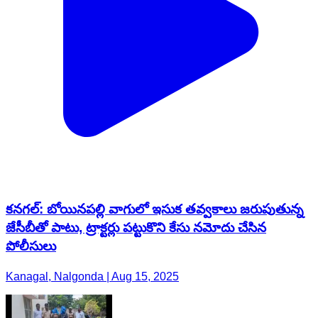
కనగల్: బోయినపల్లి వాగులో ఇసుక తవ్వకాలు జరుపుతున్న
జేసీబీతో పాటు, ట్రాక్టర్లు పట్టుకొని కేసు నమోదు చేసిన
పోలీసులు
Kanagal, Nalgonda | Aug 15, 2025