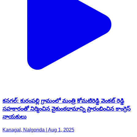
కనగల్: కురంపల్లి గ్రామంలో మంత్రి కోమటిరెడ్డి వెంకట్ రెడ్డి
సహకారంతో నిర్మించిన వైకుంఠధామాన్ని ప్రారంభించిన కాంగ్రెస్
నాయకులు
Kanagal, Nalgonda | Aug 1, 2025