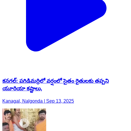
కనగల్: పగిడిమర్రిలో వర్షంలో సైతం రైతులకు తప్పని
యూరియా కష్టాలు,
Kanagal, Nalgonda | Sep 13, 2025