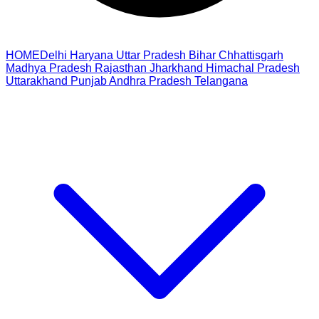
HOME
Delhi
Haryana
Uttar Pradesh
Bihar
Chhattisgarh
Madhya Pradesh
Rajasthan
Jharkhand
Himachal Pradesh
Uttarakhand
Punjab
Andhra Pradesh
Telangana