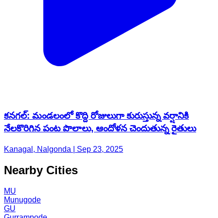
కనగల్: మండలంలో కొద్ది రోజులుగా కురుస్తున్న వర్షానికి
నేలకొరిగిన పంట పొలాలు, ఆందోళన చెందుతున్న రైతులు
Kanagal, Nalgonda | Sep 23, 2025
Nearby Cities
MU
Munugode
GU
Gurrampode