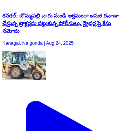
కనగల్: బొమ్మపల్లి వాగు నుండి అక్రమంగా ఇసుక రవాణా
చేస్తున్న ట్రాక్టర్లను పట్టుకున్న పోలీసులు, డ్రైవర్ల పై కేసు
నమోదు
Kanagal, Nalgonda | Aug 24, 2025