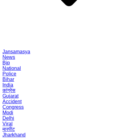
Jansamasya
News
Bjp
National
Police
Bihar
India
कांग्रेस
Gujarat
Accident
Congress
Modi
Delhi
Viral
मारपीट
Jharkhand