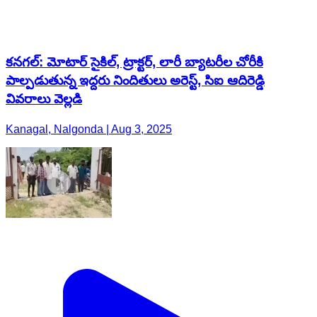
కనగల్: మోటార్ సైకిల్, ట్రాక్టర్, లారీ బ్యాటరీల చోరీకి
పాల్పడుతున్న ఇద్దరు నిందితులు అరెస్ట్, సిఐ ఆదిరెడ్డి
వివరాలు వెల్లడి
Kanagal, Nalgonda | Aug 3, 2025