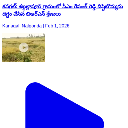
కనగల్: శబ్దల్లాపూర్ గ్రామంలో సీఎం రేవంత్ రెడ్డి దిష్టిబొమ్మను
దగ్ధం చేసిన బిఆర్ఎస్ శ్రేణులు
Kanagal, Nalgonda | Feb 1, 2026