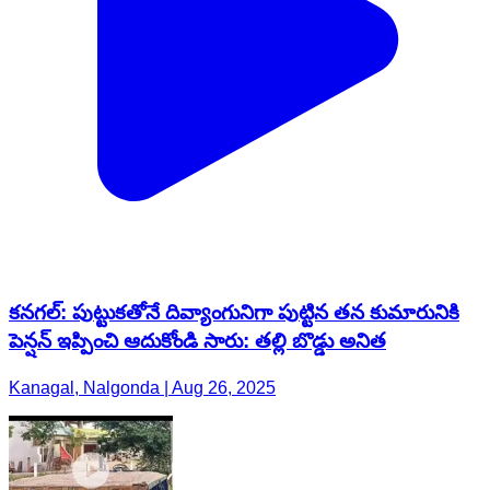
కనగల్: పుట్టుకతోనే దివ్యాంగునిగా పుట్టిన తన కుమారునికి
పెన్షన్ ఇప్పించి ఆదుకోండి సారు: తల్లి బొడ్డు అనిత
Kanagal, Nalgonda | Aug 26, 2025