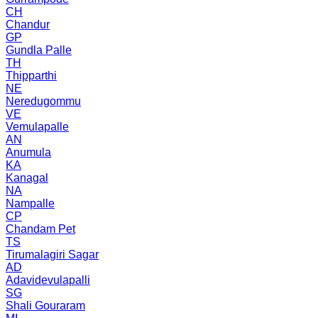
CH
Chandur
GP
Gundla Palle
TH
Thipparthi
NE
Neredugommu
VE
Vemulapalle
AN
Anumula
KA
Kanagal
NA
Nampalle
CP
Chandam Pet
TS
Tirumalagiri Sagar
AD
Adavidevulapalli
SG
Shali Gouraram