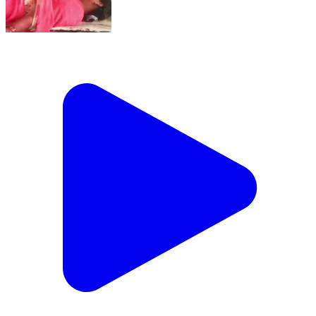
నేరేడుగొమ్ము: కాచరాజుపల్లి పుష్కర ఘాట్ వద్ద ఆటో బోల్తా..
8 మంది కూలీలకు తీవ్ర గాయాలు, దేవరకొండ ప్రభుత్వ