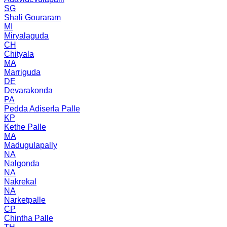
SG
Shali Gouraram
MI
Miryalaguda
CH
Chityala
MA
Marriguda
DE
Devarakonda
PA
Pedda Adiserla Palle
KP
Kethe Palle
MA
Madugulapally
NA
Nalgonda
NA
Nakrekal
NA
Narketpalle
CP
Chintha Palle