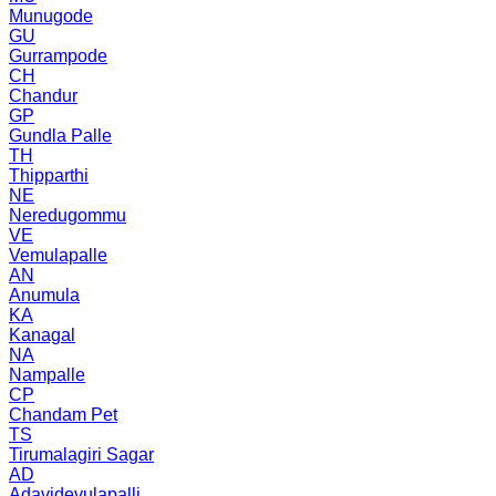
Munugode
GU
Gurrampode
CH
Chandur
GP
Gundla Palle
TH
Thipparthi
NE
Neredugommu
VE
Vemulapalle
AN
Anumula
KA
Kanagal
NA
Nampalle
CP
Chandam Pet
TS
Tirumalagiri Sagar
AD
Adavidevulapalli