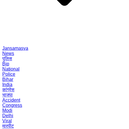
Jansamasya
News
पुलिस
Bjp
National
Police
Bihar
India
कांग्रेस
भाजपा
Accident
Congress
Modi
Delhi
Viral
मारपीट