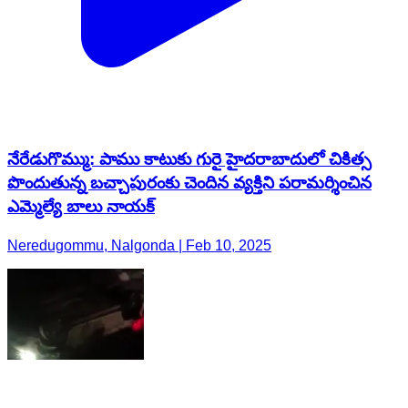
నేరేడుగొమ్ము: పాము కాటుకు గురై హైదరాబాదులో చికిత్స
పొందుతున్న బచ్చాపురంకు చెందిన వ్యక్తిని పరామర్శించిన
ఎమ్మెల్యే బాలు నాయక్
Neredugommu, Nalgonda | Feb 10, 2025