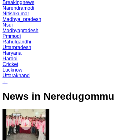
Breakingnews
Narendramodi
Nitishkumar
Madhya_pradesh
Nsui
Madhyapradesh
Pmmodi
Rahulgandhi
Uttarpradesh
Haryana
Hardoi
Cricket
Lucknow
Uttarakhand
←
News in Neredugommu