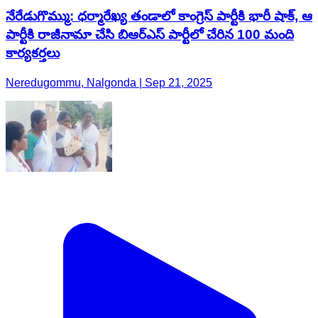
నేరేడుగొమ్ము: ధర్మారేఖ్య తండాలో కాంగ్రెస్ పార్టీకి భారీ షాక్, ఆ
పార్టీకి రాజీనామా చేసి బిఆర్ఎస్ పార్టీలో చేరిన 100 మంది
కార్యకర్తలు
Neredugommu, Nalgonda | Sep 21, 2025