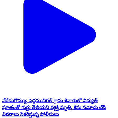
నేరేడుగొమ్ము: పెద్దమునిగల్ గ్రామ శివారులో విద్యుత్
ఘాతంతో గుర్తు తెలియని వ్యక్తి మృతి, కేసు నమోదు చేసి
వివరాలు సేకరిస్తున్న పోలీసులు