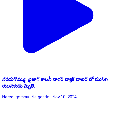
నేరేడుగొమ్ము: వైజాగ్ కాలనీ సాగర్ బ్యాక్ వాటర్ లో మునిగి
యువకుడు మృతి.
Neredugommu, Nalgonda | Nov 10, 2024