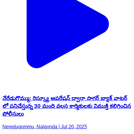
నేరేడుగొమ్ము: రెస్క్యూ ఆపరేషన్ ద్వారా సాగర్ బ్యాక్ వాటర్
లో పనిచేస్తున్న 30 మంది వలస కార్మికులకు విముక్తి కలిగించిన
పోలీసులు
Neredugommu, Nalgonda | Jul 20, 2025