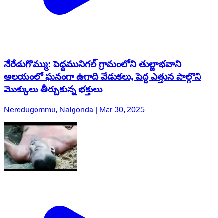
నేరేడుగొమ్ము: పెద్దమునిగల్ గ్రామంలోని తుల్జాభవాని
ఆలయంలో ఘనంగా ఉగాది వేడుకలు, పెద్ద ఎత్తున పాల్గొని
మొక్కులు తీర్చుకున్న భక్తులు
Neredugommu, Nalgonda | Mar 30, 2025