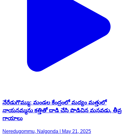
నేరేడుగొమ్ము: మండల కేంద్రంలో మద్యం మత్తులో
నాయనమ్మను కత్తితో దాడి చేసి పొడిచిన మనవడు, తీవ్ర
గాయాలు
Neredugommu, Nalgonda | May 21, 2025