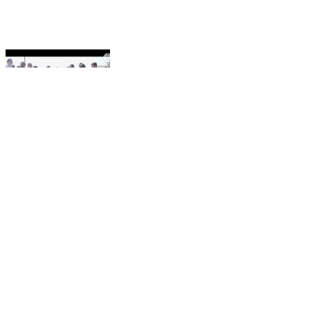
నేరేడుగొమ్ము: మత్స్యకారుల ఆర్థిక అభివృద్ధియే ప్రజా ప్రభుత్వ
ద్వేయం ఎమ్మెల్యే నేనావత్ బాలు నాయక్ *నేరెడుగొమ్ము*