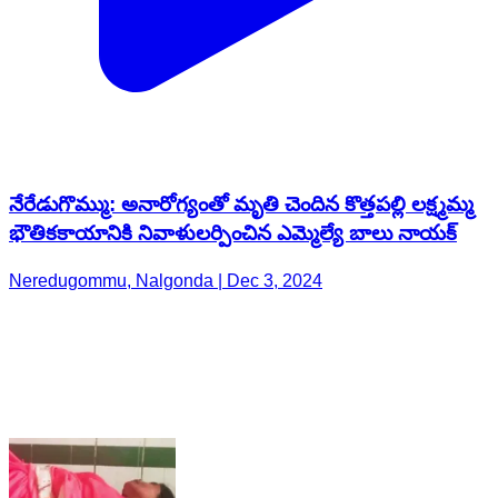
నేరేడుగొమ్ము: అనారోగ్యంతో మృతి చెందిన కొత్తపల్లి లక్ష్మమ్మ
భౌతికకాయానికి నివాళులర్పించిన ఎమ్మెల్యే బాలు నాయక్
Neredugommu, Nalgonda | Dec 3, 2024