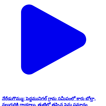
నేరేడుగొమ్ము: పెద్దమునిగల్ గ్రామ సమీపంలో కారు బోల్తా,
నలుగురికి గాయాలు, త్రుటిలో తప్పిన పెను ప్రమాదం