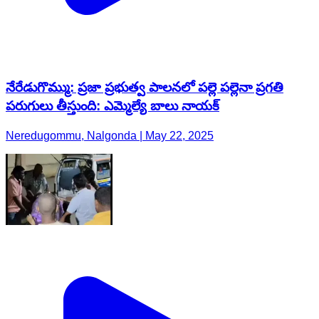
నేరేడుగొమ్ము: ప్రజా ప్రభుత్వ పాలనలో పల్లె పల్లెనా ప్రగతి
పరుగులు తీస్తుంది: ఎమ్మెల్యే బాలు నాయక్
Neredugommu, Nalgonda | May 22, 2025