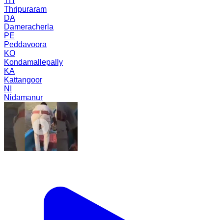
TH
Thripuraram
DA
Dameracherla
PE
Peddavoora
KO
Kondamallepally
KA
Kattangoor
NI
Nidamanur