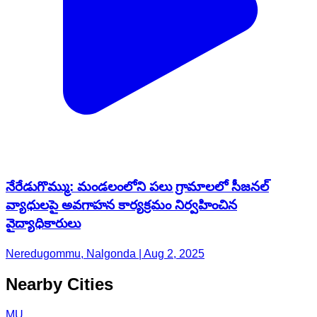
నేరేడుగొమ్ము: మండలంలోని పలు గ్రామాలలో సీజనల్
వ్యాధులపై అవగాహన కార్యక్రమం నిర్వహించిన
వైద్యాధికారులు
Neredugommu, Nalgonda | Aug 2, 2025
Nearby Cities
MU