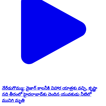
నేరేడుగొమ్ము: వైజాగ్ కాలనీకి విహార యాత్రకు వచ్చి, కృష్ణా
నది తీరంలో హైదరాబాద్‌కు చెందిన యువకుడు నీటిలో
మునిగి మృతి