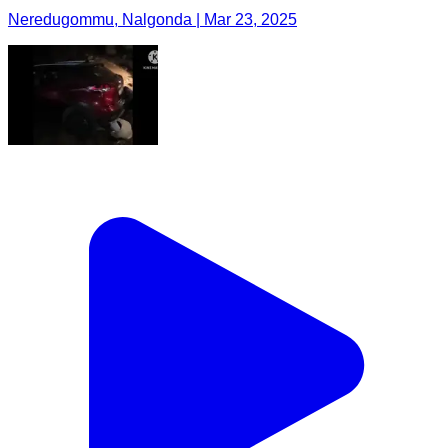
Neredugommu, Nalgonda | Mar 23, 2025