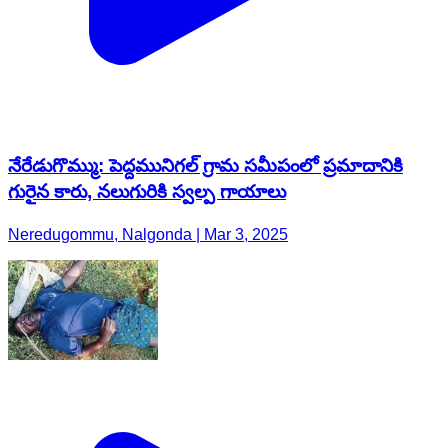
నేరేడుగొమ్ము: పెద్దమునిగల్ గ్రామ సమీపంలో ప్రమాదానికి
గురైన కారు, నలుగురికి స్వల్ప గాయాలు
Neredugommu, Nalgonda | Mar 3, 2025