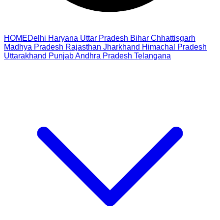
HOME
Delhi
Haryana
Uttar Pradesh
Bihar
Chhattisgarh
Madhya Pradesh
Rajasthan
Jharkhand
Himachal Pradesh
Uttarakhand
Punjab
Andhra Pradesh
Telangana