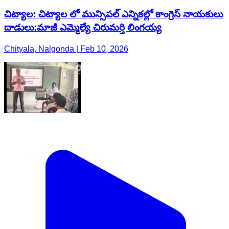
చిట్యాల: చిట్యాల లో మున్సిపల్ ఎన్నికల్లో కాంగ్రెస్ నాయకులు
దాడులు:మాజీ ఎమ్మెల్యే చిరుమర్తి లింగయ్య
Chityala, Nalgonda | Feb 10, 2026