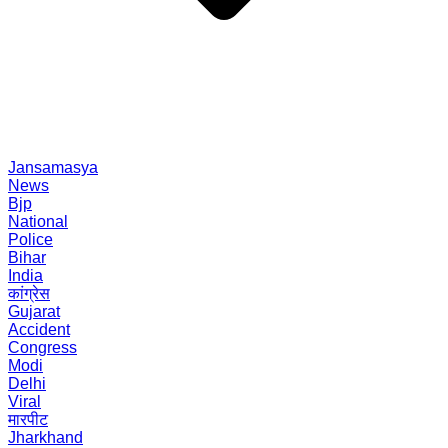
Jansamasya
News
Bjp
National
Police
Bihar
India
कांग्रेस
Gujarat
Accident
Congress
Modi
Delhi
Viral
मारपीट
Jharkhand