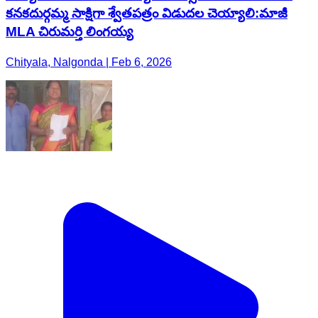
కనకదుర్గమ్మ సాక్షిగా శ్వేతపత్రం విడుదల చెయ్యాలి:మాజీ
MLA చిరుమర్తి లింగయ్య
Chityala, Nalgonda | Feb 6, 2026