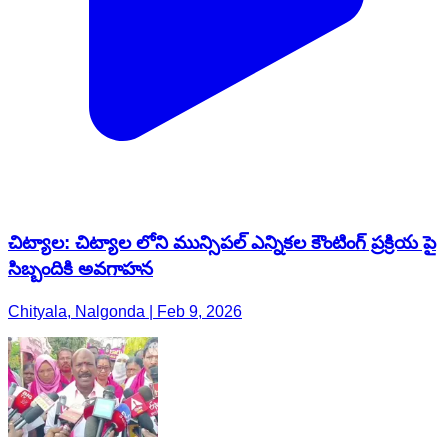
చిట్యాల: చిట్యాల లోని మున్సిపల్ ఎన్నికల కౌంటింగ్ ప్రక్రియ పై
సిబ్బందికి అవగాహన
Chityala, Nalgonda | Feb 9, 2026