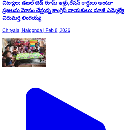
చిట్యాల: డబల్ బెడ్ రూమ్ ఇళ్లు,రేషన్ కార్డులు అంటూ
ప్రజలను మోసం చేస్తున్న కాంగ్రెస్ నాయకులు: మాజీ ఎమ్మెల్యే
చిరుమర్తి లింగయ్య
Chityala, Nalgonda | Feb 8, 2026