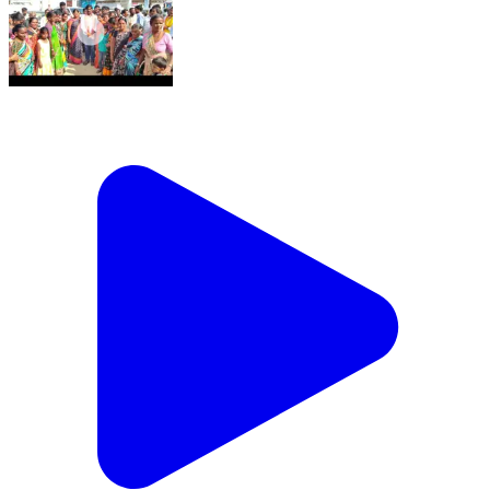
చిట్యాల: చిట్యాల మున్సిపాలిటీ అన్ని రంగాలలో అభివృద్ధి