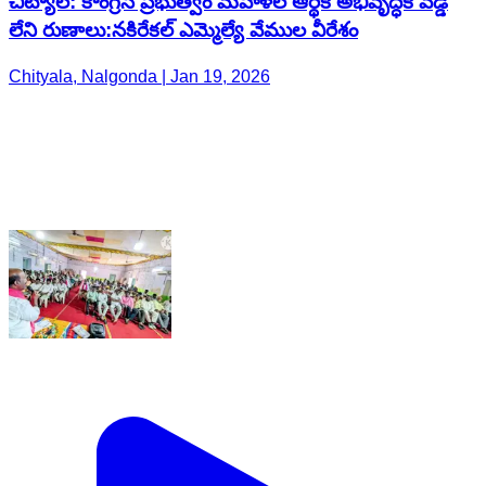
చిట్యాల: కాంగ్రెస్ ప్రభుత్వం మహిళల ఆర్థిక అభివృద్ధికి వడ్డీ
లేని రుణాలు:నకిరేకల్ ఎమ్మెల్యే వేముల వీరేశం
Chityala, Nalgonda | Jan 19, 2026