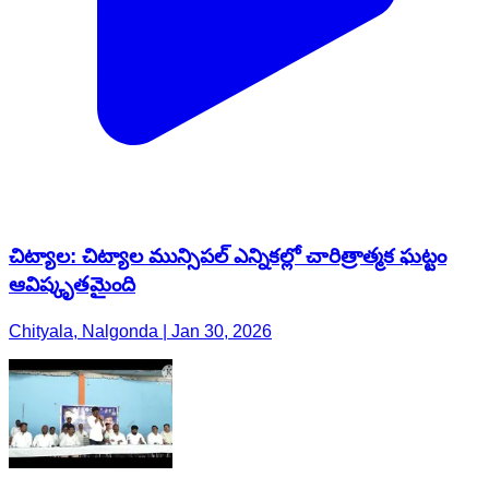
చిట్యాల: చిట్యాల మున్సిపల్ ఎన్నికల్లో చారిత్రాత్మక ఘట్టం
ఆవిష్కృతమైంది
Chityala, Nalgonda | Jan 30, 2026