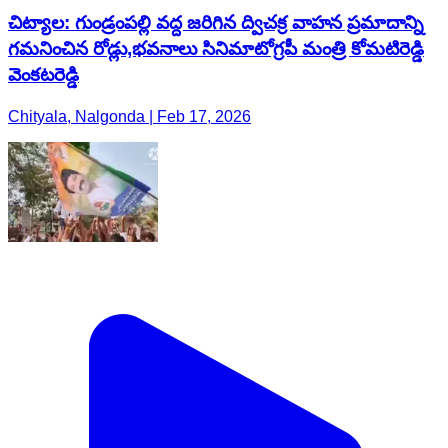
చిట్యాల: గుండ్రంపల్లి వద్ద జరిగిన ద్విచక్ర వాహన ప్రమాదాన్ని
గమనించిన రోడ్లు,భవనాలు సినిమాటోగ్రపీ మంత్రి కోమటిరెడ్డి
వెంకటరెడ్డి
Chityala, Nalgonda | Feb 17, 2026