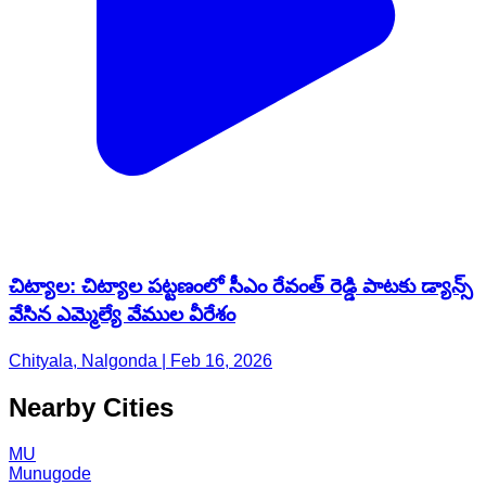
చిట్యాల: చిట్యాల పట్టణంలో సీఎం రేవంత్ రెడ్డి పాటకు డ్యాన్స్
వేసిన ఎమ్మెల్యే వేముల వీరేశం
Chityala, Nalgonda | Feb 16, 2026
Nearby Cities
MU
Munugode