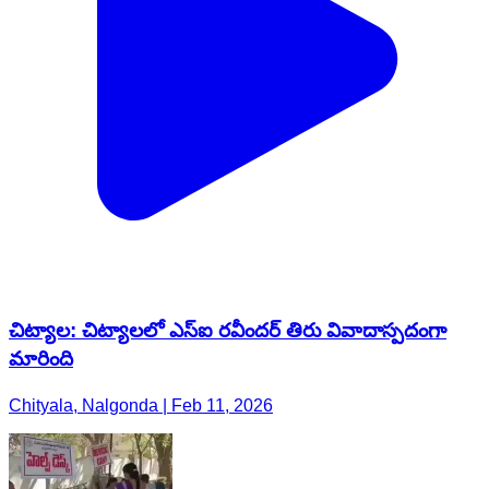
చిట్యాల: చిట్యాలలో ఎస్ఐ రవీందర్ తిరు వివాదాస్పదంగా
మారింది
Chityala, Nalgonda | Feb 11, 2026