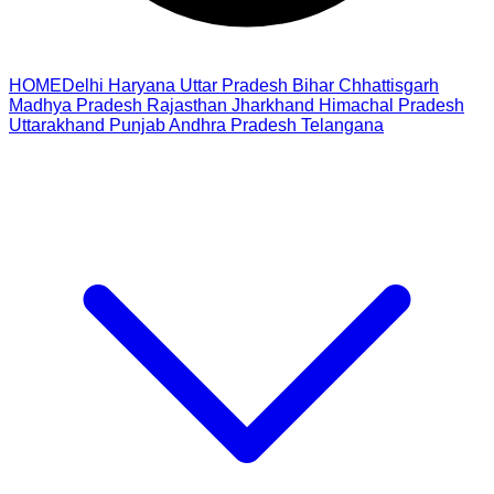
HOME
Delhi
Haryana
Uttar Pradesh
Bihar
Chhattisgarh
Madhya Pradesh
Rajasthan
Jharkhand
Himachal Pradesh
Uttarakhand
Punjab
Andhra Pradesh
Telangana