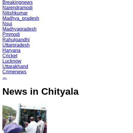
Breakingnews
Narendramodi
Nitishkumar
Madhya_pradesh
Nsui
Madhyapradesh
Pmmodi
Rahulgandhi
Uttarpradesh
Haryana
Cricket
Lucknow
Uttarakhand
Crimenews
←
News in Chityala