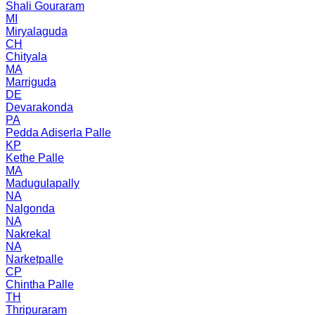
Shali Gouraram
MI
Miryalaguda
CH
Chityala
MA
Marriguda
DE
Devarakonda
PA
Pedda Adiserla Palle
KP
Kethe Palle
MA
Madugulapally
NA
Nalgonda
NA
Nakrekal
NA
Narketpalle
CP
Chintha Palle
TH
Thripuraram