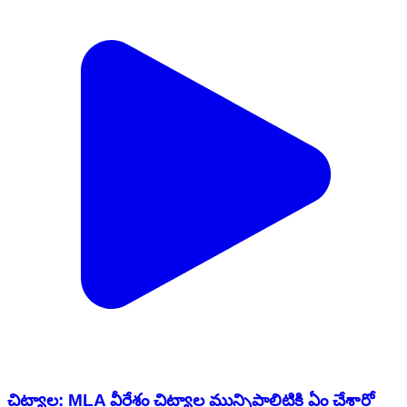
చిట్యాల: MLA వీరేశం చిట్యాల మున్సిపాలిటికి ఏం చేశారో