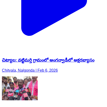
చిట్యాల: వట్టిమర్తి గ్రామంలో అంగన్వాడీలో అక్షరబ్యాసం
Chityala, Nalgonda | Feb 6, 2026