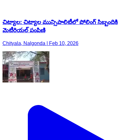
చిట్యాల: చిట్యాల మున్సిపాలిటీలో పోలింగ్ సిబ్బందికి
మెటీరియల్ పంపిణి
Chityala, Nalgonda | Feb 10, 2026