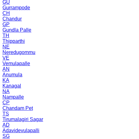
GU
Gurrampode
CH
Chandur
GP
Gundla Palle
TH
Thipparthi
NE
Neredugommu
VE
Vemulapalle
AN
Anumula
KA
Kanagal
NA
Nampalle
CP
Chandam Pet
TS
Tirumalagiri Sagar
AD
Adavidevulapalli
SG