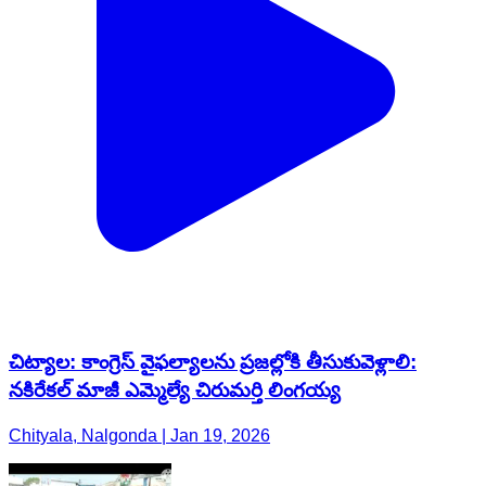
చిట్యాల: కాంగ్రెస్ వైఫల్యాలను ప్రజల్లోకి తీసుకువెళ్లాలి:
నకిరేకల్ మాజీ ఎమ్మెల్యే చిరుమర్తి లింగయ్య
Chityala, Nalgonda | Jan 19, 2026