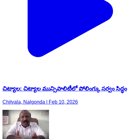
చిట్యాల: చిట్యాల మున్సిపాలిటీలో పోలింగ్కు సర్వం సిద్ధం
Chityala, Nalgonda | Feb 10, 2026