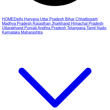
HOME
Delhi
Haryana
Uttar Pradesh
Bihar
Chhattisgarh
Madhya Pradesh
Rajasthan
Jharkhand
Himachal Pradesh
Uttarakhand
Punjab
Andhra Pradesh
Telangana
Tamil Nadu
Karnataka
Maharashtra