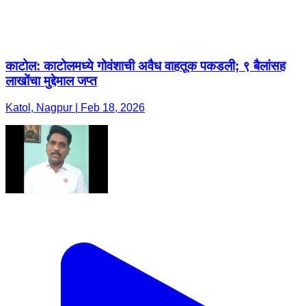
काटोल: काटोलमध्ये गोवंशाची अवैध वाहतूक पकडली; ९ बैलांसह
लाखोंचा मुद्देमाल जप्त
Katol, Nagpur | Feb 18, 2026