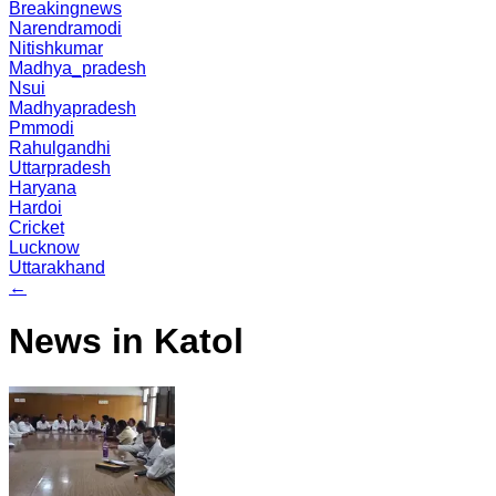
Breakingnews
Narendramodi
Nitishkumar
Madhya_pradesh
Nsui
Madhyapradesh
Pmmodi
Rahulgandhi
Uttarpradesh
Haryana
Hardoi
Cricket
Lucknow
Uttarakhand
←
News in Katol