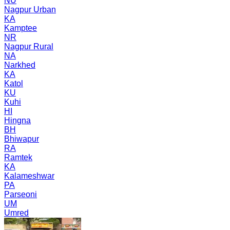
NU
Nagpur Urban
KA
Kamptee
NR
Nagpur Rural
NA
Narkhed
KA
Katol
KU
Kuhi
HI
Hingna
BH
Bhiwapur
RA
Ramtek
KA
Kalameshwar
PA
Parseoni
UM
Umred