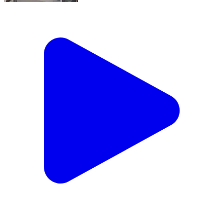
काटोल: काटोलमध्ये अवैध दारू अड्ड्यांवर पोलिसांचा छापा; सात
जणांवर गुन्हे दाखल
Katol, Nagpur | Feb 8, 2026