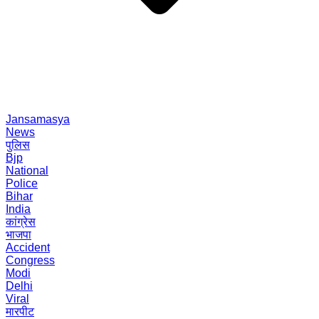
Jansamasya
News
पुलिस
Bjp
National
Police
Bihar
India
कांग्रेस
भाजपा
Accident
Congress
Modi
Delhi
Viral
मारपीट