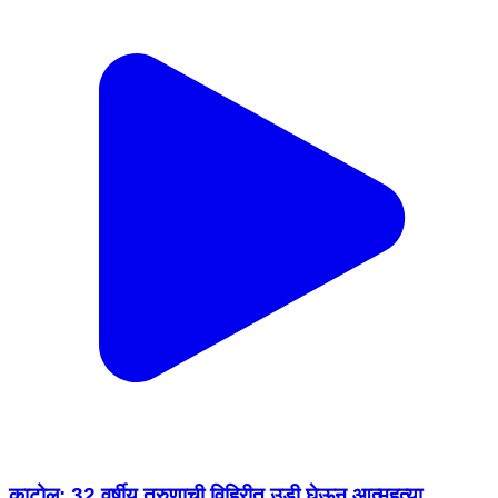
काटोल: 32 वर्षीय तरुणाची विहिरीत उडी घेऊन आत्महत्या,