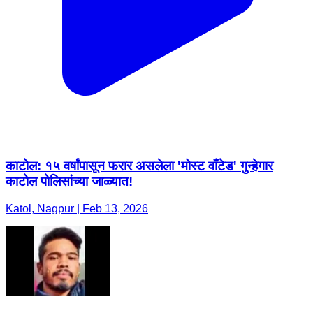
काटोल: १५ वर्षांपासून फरार असलेला 'मोस्ट वाँटेड' गुन्हेगार
काटोल पोलिसांच्या जाळ्यात! ​
Katol, Nagpur | Feb 13, 2026