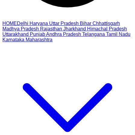
HOME
Delhi
Haryana
Uttar Pradesh
Bihar
Chhattisgarh
Madhya Pradesh
Rajasthan
Jharkhand
Himachal Pradesh
Uttarakhand
Punjab
Andhra Pradesh
Telangana
Tamil Nadu
Karnataka
Maharashtra