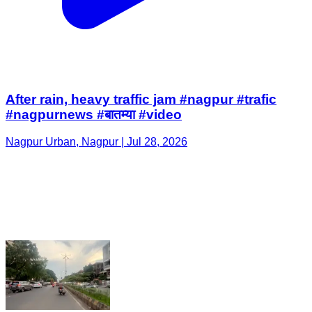
After rain, heavy traffic jam #nagpur #trafic
#nagpurnews #बातम्या #video
Nagpur Urban, Nagpur | Jul 28, 2026