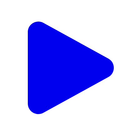
Kaha gayab ho gai barish #nagpur #barish
Nagpur Urban, Nagpur | Jul 28, 2026