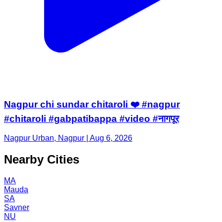
Nagpur chi sundar chitaroli ❤️ #nagpur
#chitaroli #gabpatibappa #video #नागपूर
Nagpur Urban, Nagpur | Aug 6, 2026
Nearby Cities
MA
Mauda
SA
Savner
NU