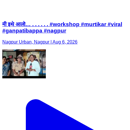
मी इथे आलो… . . . . . . #workshop #murtikar #viral
#ganpatibappa #nagpur
Nagpur Urban, Nagpur | Aug 6, 2026