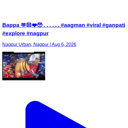
Bappa 🫶🏻❤️🥹 . . . . . . #aagman #viral #ganpati
#explore #nagpur
Nagpur Urban, Nagpur | Aug 6, 2026