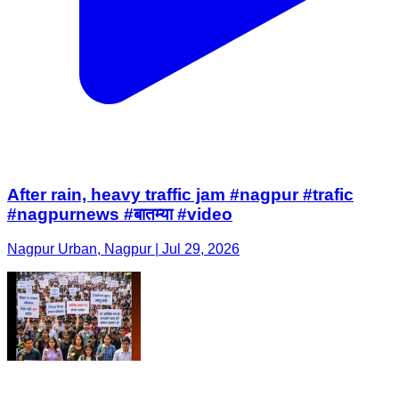
After rain, heavy traffic jam #nagpur #trafic
#nagpurnews #बातम्या #video
Nagpur Urban, Nagpur | Jul 29, 2026