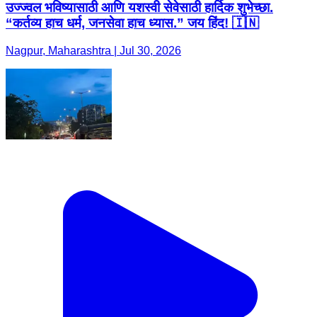
उज्ज्वल भविष्यासाठी आणि यशस्वी सेवेसाठी हार्दिक शुभेच्छा.
“कर्तव्य हाच धर्म, जनसेवा हाच ध्यास.” जय हिंद! 🇮🇳
Nagpur, Maharashtra | Jul 30, 2026