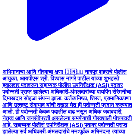
अभिमानाचा आणि गौरवाचा क्षण! 🇮🇳👮‍♂️ नागपूर शहराचे पोलीस
आयुक्त, आयपीएस श्री. विश्वास नांगरे पाटील यांच्या शुभहस्ते
हवालदार पदावरून सहाय्यक पोलीस उपनिरीक्षक (ASI) पदावर
पदोन्नती प्राप्त झालेल्या अधिकारी-अंमलदारांच्या पायपिंग सेरेमनीचा
दिमाखदार सोहळा संपन्न झाला. कर्तव्यनिष्ठा, शिस्त, प्रामाणिकपणा
आणि उत्कृष्ट सेवाभाव यांची दखल घेत ही पदोन्नती प्रदान करण्यात
आली. ही पदोन्नती केवळ पदातील वाढ नसून अधिक जबाबदारी,
नेतृत्व आणि जनसेवेप्रती असलेल्या समर्पणाची गौरवशाली पोचपावती
आहे. सहाय्यक पोलीस उपनिरीक्षक (ASI) पदावर पदोन्नती प्राप्त
झालेल्या सर्व अधिकारी-अंमलदारांचे मनःपूर्वक अभिनंदन! त्यांच्या