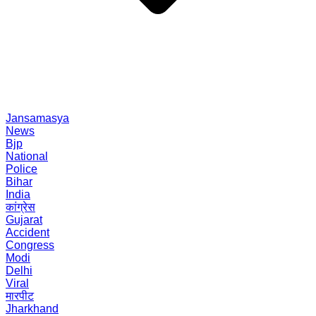
Jansamasya
News
Bjp
National
Police
Bihar
India
कांग्रेस
Gujarat
Accident
Congress
Modi
Delhi
Viral
मारपीट
Jharkhand