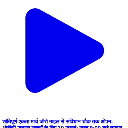
शांतिपूर्ण एकता मार्च जीरो माइल से संविधान चौक तक ओपन-
ओबीसी-जनरल छात्रों के लिए 30 जुलाई: सुबह 9:00 बजे नागपुर