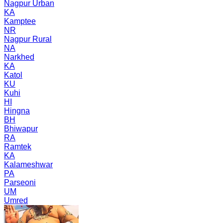
Nagpur Urban
KA
Kamptee
NR
Nagpur Rural
NA
Narkhed
KA
Katol
KU
Kuhi
HI
Hingna
BH
Bhiwapur
RA
Ramtek
KA
Kalameshwar
PA
Parseoni
UM
Umred