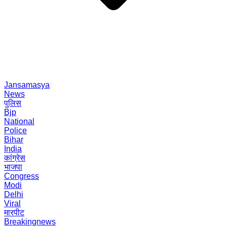
Jansamasya
News
पुलिस
Bjp
National
Police
Bihar
India
कांग्रेस
भाजपा
Congress
Modi
Delhi
Viral
मारपीट
Breakingnews