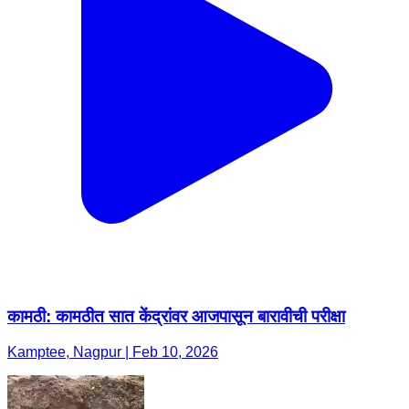
कामठी: ​कामठीत सात केंद्रांवर आजपासून बारावीची परीक्षा ​
Kamptee, Nagpur | Feb 10, 2026