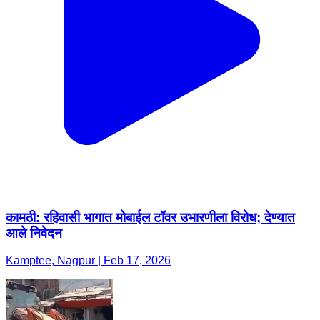
कामठी: रहिवासी भागात मोबाईल टॉवर उभारणीला विरोध; देण्यात
आले निवेदन ​
Kamptee, Nagpur | Feb 17, 2026