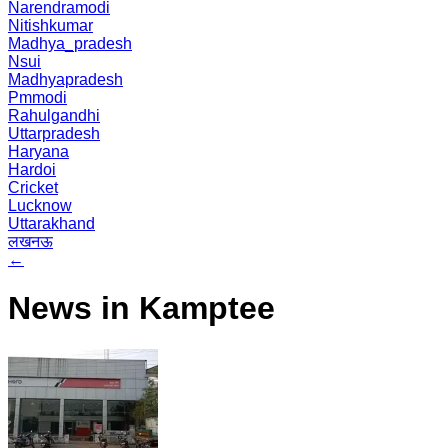
Narendramodi
Nitishkumar
Madhya_pradesh
Nsui
Madhyapradesh
Pmmodi
Rahulgandhi
Uttarpradesh
Haryana
Hardoi
Cricket
Lucknow
Uttarakhand
लखनऊ
←
News in Kamptee