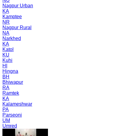
NU
Nagpur Urban
KA
Kamptee
NR
Nagpur Rural
NA
Narkhed
KA
Katol
KU
Kuhi
HI
Hingna
BH
Bhiwapur
RA
Ramtek
KA
Kalameshwar
PA
Parseoni
UM
Umred