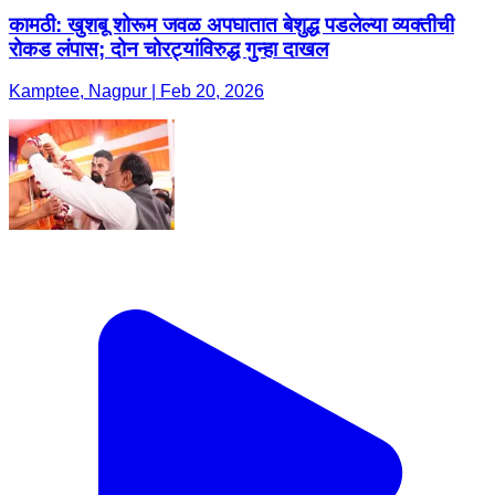
कामठी: खुशबू शोरूम जवळ ​अपघातात बेशुद्ध पडलेल्या व्यक्तीची
रोकड लंपास; दोन चोरट्यांविरुद्ध गुन्हा दाखल ​
Kamptee, Nagpur | Feb 20, 2026