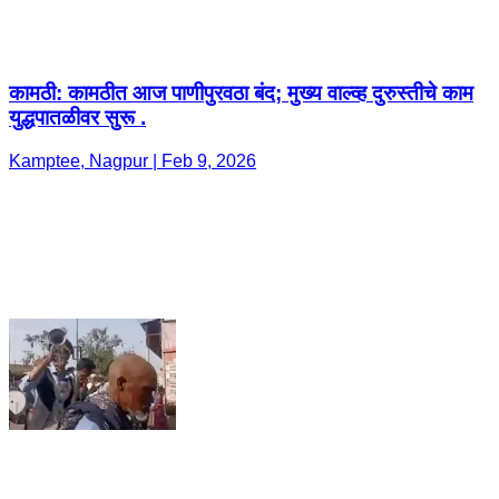
कामठी: कामठीत आज पाणीपुरवठा बंद; मुख्य वाल्व्ह दुरुस्तीचे काम
युद्धपातळीवर सुरू .
Kamptee, Nagpur | Feb 9, 2026