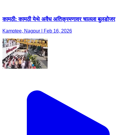
कामठी: कामठी येथे अवैध अतिक्रमणावर चालला बुलडोजर
Kamptee, Nagpur | Feb 16, 2026