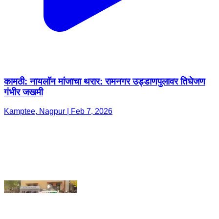
कामठी: नायलॉन मांजाचा थरार: रामनगर उड्डाणपुलावर तिघेजण
गंभीर जखमी
Kamptee, Nagpur | Feb 7, 2026