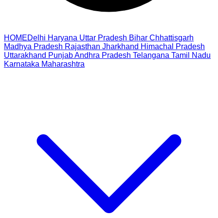
HOME
Delhi
Haryana
Uttar Pradesh
Bihar
Chhattisgarh
Madhya Pradesh
Rajasthan
Jharkhand
Himachal Pradesh
Uttarakhand
Punjab
Andhra Pradesh
Telangana
Tamil Nadu
Karnataka
Maharashtra