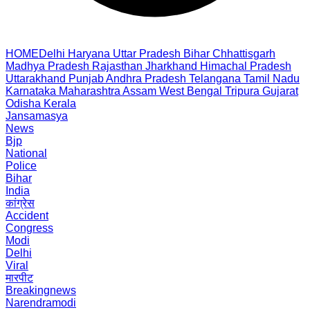
HOME
Delhi
Haryana
Uttar Pradesh
Bihar
Chhattisgarh
Madhya Pradesh
Rajasthan
Jharkhand
Himachal Pradesh
Uttarakhand
Punjab
Andhra Pradesh
Telangana
Tamil Nadu
Karnataka
Maharashtra
Assam
West Bengal
Tripura
Gujarat
Odisha
Kerala
Jansamasya
News
Bjp
National
Police
Bihar
India
कांग्रेस
Accident
Congress
Modi
Delhi
Viral
मारपीट
Breakingnews
Narendramodi