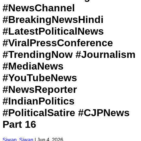
#NewsChannel
#BreakingNewsHindi
#LatestPoliticalNews
#ViralPressConference
#TrendingNow #Journalism
#MediaNews
#YouTubeNews
#NewsReporter
#IndianPolitics
#PoliticalSatire #CJPNews
Part 16
Siwan, Siwan
|
Jun 4, 2026