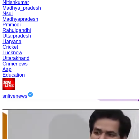
Nitishkumar
Madhya_pradesh
Nsui
Madhyapradesh
Pmmodi
Rahulgandhi
Uttarpradesh
Haryana
Cricket
Lucknow
Uttarakhand
Crimenews
Aap
Education
snlivenews