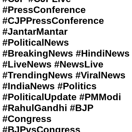
#PressConference
#CJPPressConference
#JantarMantar
#PoliticalNews
#BreakingNews #HindiNews
#LiveNews #NewsLive
#TrendingNews #ViralNews
#IndiaNews #Politics
#PoliticalUpdate #PMModi
#RahulGandhi #BJP
#Congress
#BJPvsCongress