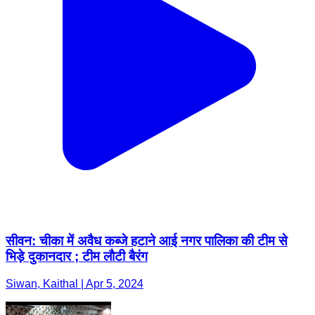
सीवन: चीका में अवैध कब्जे हटाने आई नगर पालिका की टीम से
भिड़े दुकानदार ; टीम लाैटी बैरंग
Siwan, Kaithal | Apr 5, 2024