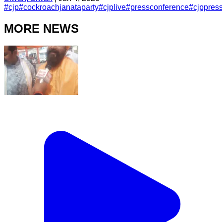
#
cjp
#
cockroachjanataparty
#
cjplive
#
pressconference
#
cjppres
MORE NEWS