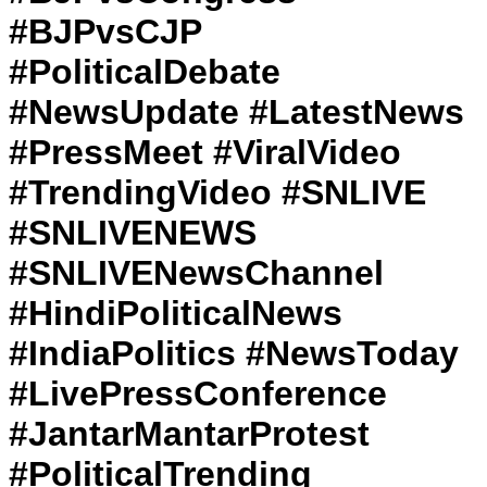
#BJPvsCJP
#PoliticalDebate
#NewsUpdate #LatestNews
#PressMeet #ViralVideo
#TrendingVideo #SNLIVE
#SNLIVENEWS
#SNLIVENewsChannel
#HindiPoliticalNews
#IndiaPolitics #NewsToday
#LivePressConference
#JantarMantarProtest
#PoliticalTrending