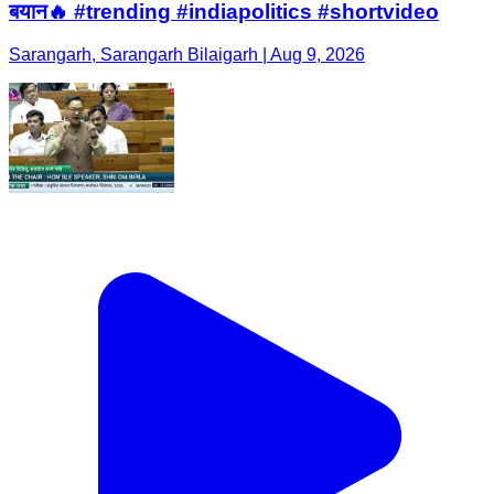
बयान🔥 #trending #indiapolitics #shortvideo
Sarangarh, Sarangarh Bilaigarh | Aug 9, 2026