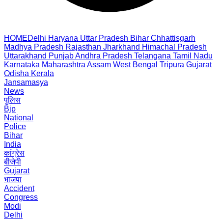
HOME
Delhi
Haryana
Uttar Pradesh
Bihar
Chhattisgarh
Madhya Pradesh
Rajasthan
Jharkhand
Himachal Pradesh
Uttarakhand
Punjab
Andhra Pradesh
Telangana
Tamil Nadu
Karnataka
Maharashtra
Assam
West Bengal
Tripura
Gujarat
Odisha
Kerala
Jansamasya
News
पुलिस
Bjp
National
Police
Bihar
India
कांग्रेस
बीजेपी
Gujarat
भाजपा
Accident
Congress
Modi
Delhi