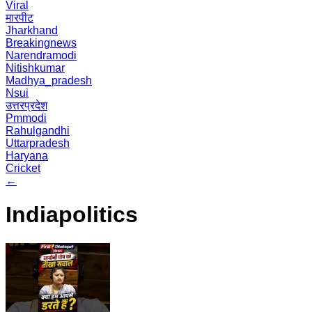
Viral
मारपीट
Jharkhand
Breakingnews
Narendramodi
Nitishkumar
Madhya_pradesh
Nsui
उत्तरप्रदेश
Pmmodi
Rahulgandhi
Uttarpradesh
Haryana
Cricket
←
Indiapolitics