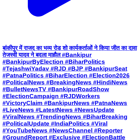
बांकीपुर में राजद का भव्य रोड शो कार्यकर्ताओं ने किया जीत का दावा
तेजस्वी यादव ने बदला माहौल #Bankipur
#BankipurByElection #BiharPolitics
#TejashwiYadav #RJD #BJP #BankipurSeat
#PatnaPolitics #BiharElection #Election2026
#PoliticalNews #BreakingNews #HindiNews
#BulletNewsTV #BankipurRoadShow
#ElectionCampaign #RJDWorkers
#VictoryClaim #BankipurNews #PatnaNews
#LiveNews #LatestNews #NewsUpdate
#ViralNews #TrendingNews #BiharBreaking
#PoliticalUpdate #IndiaPolitics #Viral
#YouTubeNews #NewsChannel #Reporter
#GroundReport #Exclusive #ElectionBattle