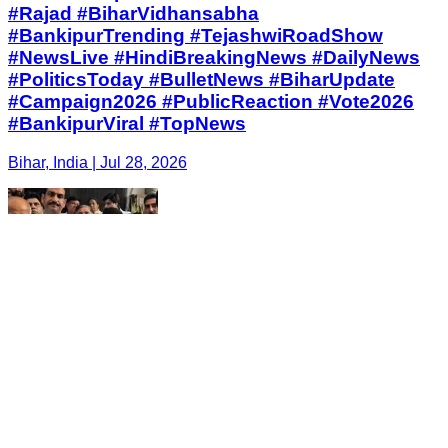
#Rajad #BiharVidhansabha
#BankipurTrending #TejashwiRoadShow
#NewsLive #HindiBreakingNews #DailyNews
#PoliticsToday #BulletNews #BiharUpdate
#Campaign2026 #PublicReaction #Vote2026
#BankipurViral #TopNews
Bihar, India | Jul 28, 2026