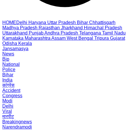
HOME
Delhi
Haryana
Uttar Pradesh
Bihar
Chhattisgarh
Madhya Pradesh
Rajasthan
Jharkhand
Himachal Pradesh
Uttarakhand
Punjab
Andhra Pradesh
Telangana
Tamil Nadu
Karnataka
Maharashtra
Assam
West Bengal
Tripura
Gujarat
Odisha
Kerala
Jansamasya
News
Bjp
National
Police
Bihar
India
कांग्रेस
Accident
Congress
Modi
Delhi
Viral
मारपीट
Breakingnews
Narendramodi