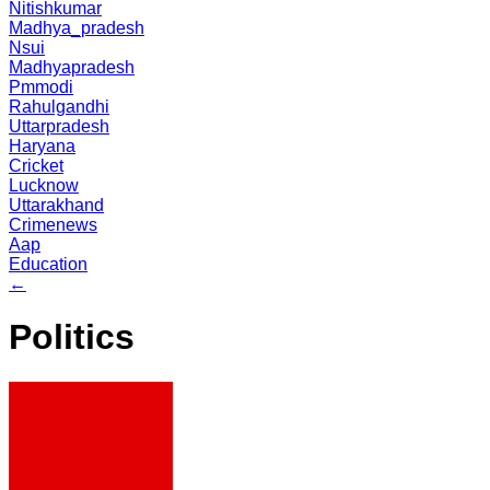
Nitishkumar
Madhya_pradesh
Nsui
Madhyapradesh
Pmmodi
Rahulgandhi
Uttarpradesh
Haryana
Cricket
Lucknow
Uttarakhand
Crimenews
Aap
Education
←
Politics