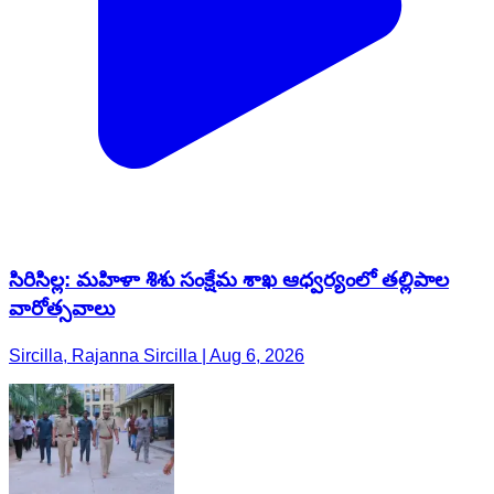
సిరిసిల్ల: మహిళా శిశు సంక్షేమ శాఖ ఆధ్వర్యంలో తల్లిపాల
వారోత్సవాలు
Sircilla, Rajanna Sircilla | Aug 6, 2026