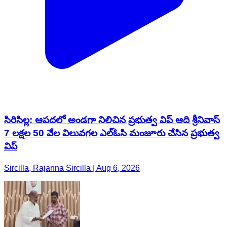
సిరిసిల్ల: ఆపదలో అండగా నిలిచిన ప్రభుత్వ విప్ ఆది శ్రీనివాస్
7 లక్షల 50 వేల విలువగల ఎల్ఓసి మంజూరు చేసిన ప్రభుత్వ
విప్
Sircilla, Rajanna Sircilla | Aug 6, 2026