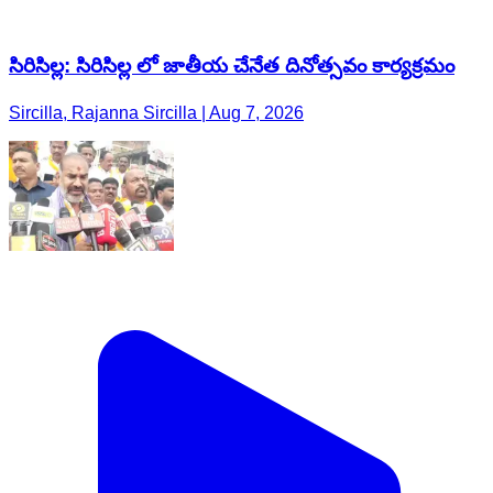
సిరిసిల్ల: సిరిసిల్ల లో జాతీయ చేనేత దినోత్సవం కార్యక్రమం
Sircilla, Rajanna Sircilla | Aug 7, 2026