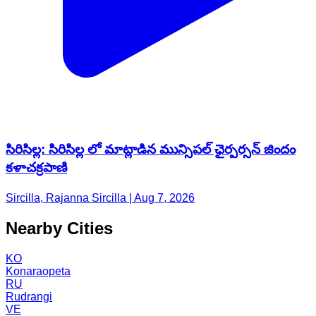
సిరిసిల్ల: సిరిసిల్ల లో మాట్లాడిన మున్సిపల్ ఛైర్పర్సన్ జిందం
కళాచక్రపాణి
Sircilla, Rajanna Sircilla | Aug 7, 2026
Nearby Cities
KO
Konaraopeta
RU
Rudrangi
VE