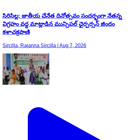
సిరిసిల్ల: జాతీయ చేనేత దినోత్సవం సందర్భంగా నేతన్న
విగ్రహం వద్ద మాట్లాడిన మున్సిపల్ ఛైర్పర్సన్ జిందం
కళాచక్రపాణి
Sircilla, Rajanna Sircilla | Aug 7, 2026