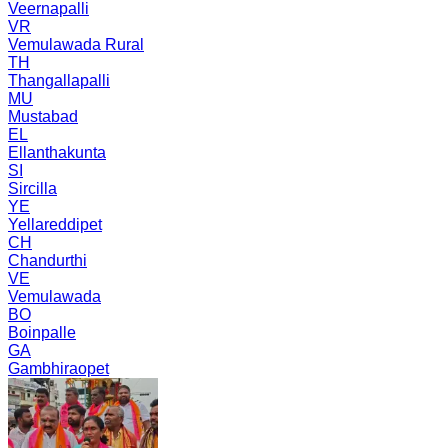
Veernapalli
VR
Vemulawada Rural
TH
Thangallapalli
MU
Mustabad
EL
Ellanthakunta
SI
Sircilla
YE
Yellareddipet
CH
Chandurthi
VE
Vemulawada
BO
Boinpalle
GA
Gambhiraopet