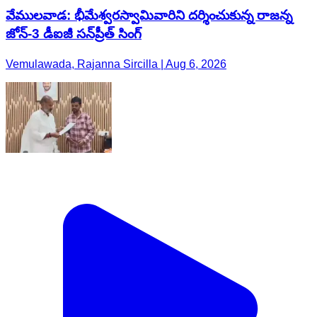
వేములవాడ: భీమేశ్వరస్వామివారిని దర్శించుకున్న రాజన్న
జోన్-3 డీఐజీ సన్‌ప్రీత్ సింగ్
Vemulawada, Rajanna Sircilla | Aug 6, 2026