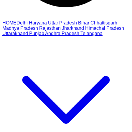
HOME
Delhi
Haryana
Uttar Pradesh
Bihar
Chhattisgarh
Madhya Pradesh
Rajasthan
Jharkhand
Himachal Pradesh
Uttarakhand
Punjab
Andhra Pradesh
Telangana