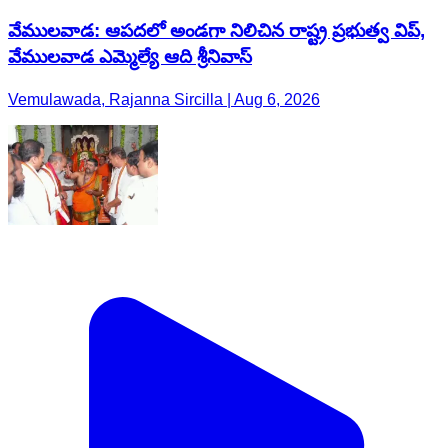
వేములవాడ: ఆపదలో అండగా నిలిచిన రాష్ట్ర ప్రభుత్వ విప్,
వేములవాడ ఎమ్మెల్యే ఆది శ్రీనివాస్
Vemulawada, Rajanna Sircilla | Aug 6, 2026