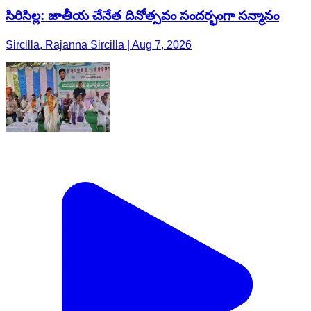
సిరిసిల్ల: జాతీయ చేనేత దినోత్సవం సందర్భంగా సన్మానం
Sircilla, Rajanna Sircilla | Aug 7, 2026