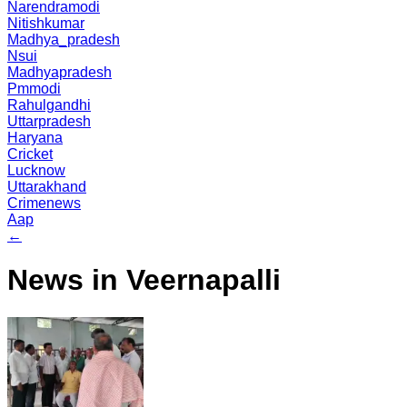
Narendramodi
Nitishkumar
Madhya_pradesh
Nsui
Madhyapradesh
Pmmodi
Rahulgandhi
Uttarpradesh
Haryana
Cricket
Lucknow
Uttarakhand
Crimenews
Aap
←
News in Veernapalli