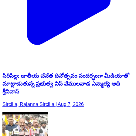
సిరిసిల్ల: జాతీయ చేనేత దినోత్సవం సందర్భంగా మీడియాతో
మాట్లాడుతున్న ప్రభుత్వ విప్ వేములవాడ ఎమ్మెల్యే ఆది
శ్రీనివాస్
Sircilla, Rajanna Sircilla | Aug 7, 2026