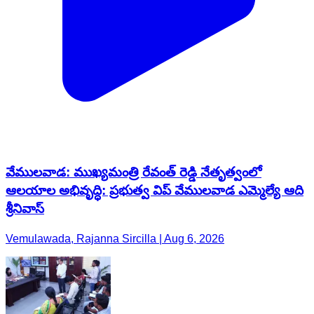
వేములవాడ: ముఖ్యమంత్రి రేవంత్ రెడ్డి నేతృత్వంలో
ఆలయాల అభివృద్ధి: ప్రభుత్వ విప్ వేములవాడ ఎమ్మెల్యే ఆది
శ్రీనివాస్
Vemulawada, Rajanna Sircilla | Aug 6, 2026