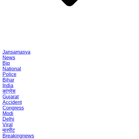
Jansamasya
News
Bjp
National
Police
Bihar
India
कांग्रेस
Gujarat
Accident
Congress
Modi
Delhi
Viral
मारपीट
Breakingnews