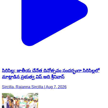
సిరిసిల్ల: జాతీయ చేనేత దినోత్సవం సందర్భంగా సిరిసిల్లలో
మాట్లాడిన ప్రభుత్వ విప్ ఆది శ్రీనివాస్
Sircilla, Rajanna Sircilla | Aug 7, 2026