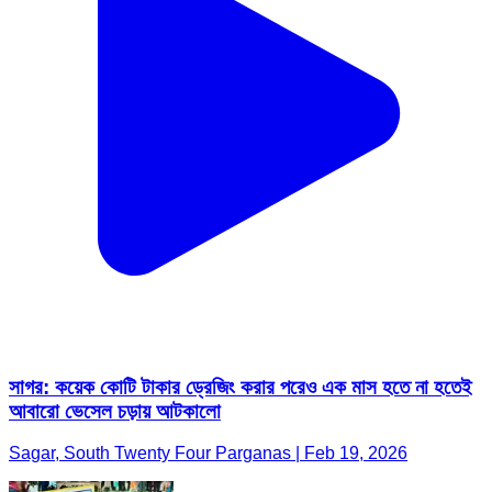
সাগর: কয়েক কোটি টাকার ড্রেজিং করার পরেও এক মাস হতে না হতেই
আবারো ভেসেল চড়ায় আটকালো
Sagar, South Twenty Four Parganas | Feb 19, 2026