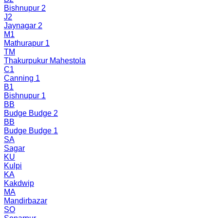
Bishnupur 2
J2
Jaynagar 2
M1
Mathurapur 1
TM
Thakurpukur Mahestola
C1
Canning 1
B1
Bishnupur 1
BB
Budge Budge 2
BB
Budge Budge 1
SA
Sagar
KU
Kulpi
KA
Kakdwip
MA
Mandirbazar
SO