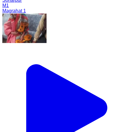
Sonarpur
M1
Magrahat 1