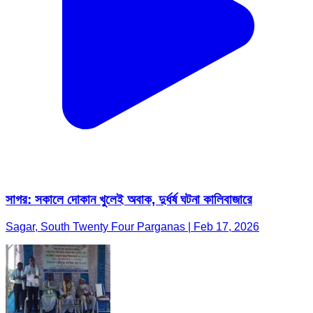
সাগর: সকালে দোকান খুলেই অবাক, দুর্ধর্ষ ঘটনা কালিবাজারে
Sagar, South Twenty Four Parganas | Feb 17, 2026