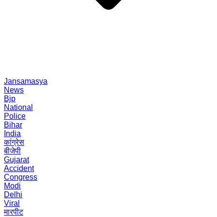
Jansamasya
News
Bjp
National
Police
Bihar
India
कांग्रेस
बीजेपी
Gujarat
Accident
Congress
Modi
Delhi
Viral
मारपीट