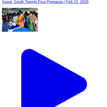
Sagar, South Twenty Four Parganas | Feb 15, 2026