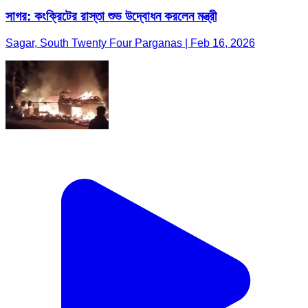
সাগর: কংক্রিটের রাস্তা শুভ উদ্বোধন করলেন মন্ত্রী
Sagar, South Twenty Four Parganas | Feb 16, 2026