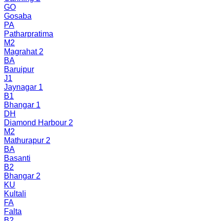
GO
Gosaba
PA
Patharpratima
M2
Magrahat 2
BA
Baruipur
J1
Jaynagar 1
B1
Bhangar 1
DH
Diamond Harbour 2
M2
Mathurapur 2
BA
Basanti
B2
Bhangar 2
KU
Kultali
FA
Falta
B2