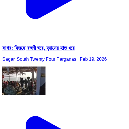
সাগর: ফিরছে রজনী ঘরে, হ্যামের হাত ধরে
Sagar, South Twenty Four Parganas | Feb 19, 2026