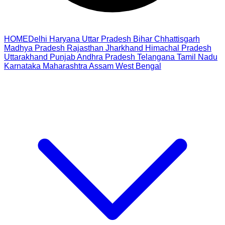
HOME
Delhi
Haryana
Uttar Pradesh
Bihar
Chhattisgarh
Madhya Pradesh
Rajasthan
Jharkhand
Himachal Pradesh
Uttarakhand
Punjab
Andhra Pradesh
Telangana
Tamil Nadu
Karnataka
Maharashtra
Assam
West Bengal