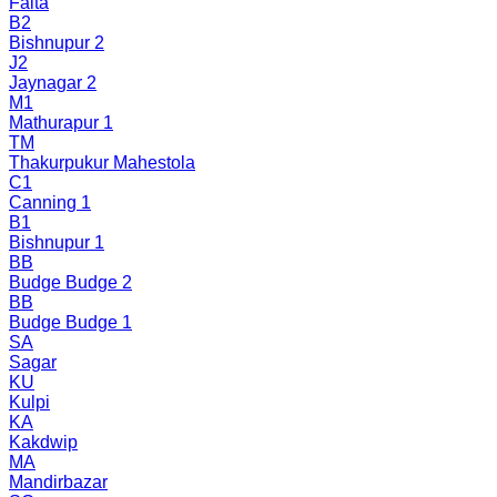
Falta
B2
Bishnupur 2
J2
Jaynagar 2
M1
Mathurapur 1
TM
Thakurpukur Mahestola
C1
Canning 1
B1
Bishnupur 1
BB
Budge Budge 2
BB
Budge Budge 1
SA
Sagar
KU
Kulpi
KA
Kakdwip
MA
Mandirbazar