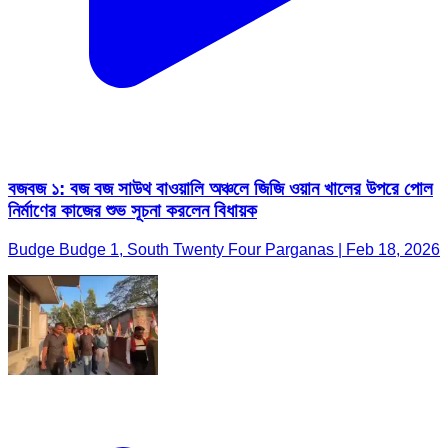
বজবজ ১: বজ বজ সাউথ বাওয়ালি অঞ্চলে জিজি ওয়ান খালের উপরে পোল
নির্মাণের কাজের শুভ সূচনা করলেন বিধায়ক
Budge Budge 1, South Twenty Four Parganas | Feb 18, 2026