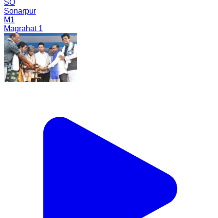
SO
Sonarpur
M1
Magrahat 1