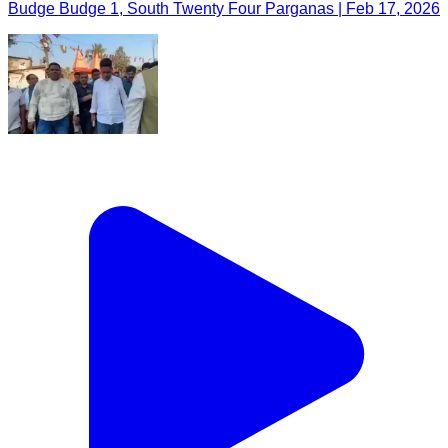
Budge Budge 1, South Twenty Four Parganas | Feb 17, 2026