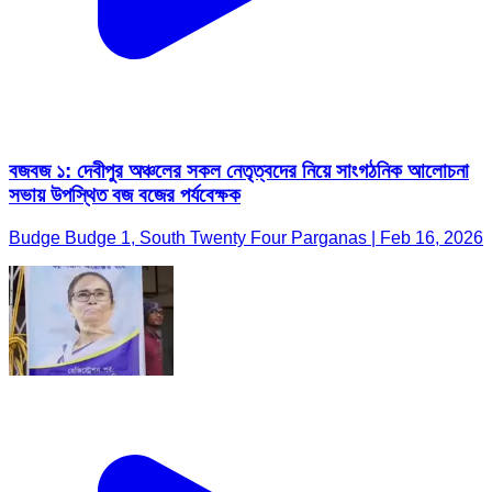
বজবজ ১: দেবীপুর অঞ্চলের সকল নেতৃত্বদের নিয়ে সাংগঠনিক আলোচনা
সভায় উপস্থিত বজ বজের পর্যবেক্ষক
Budge Budge 1, South Twenty Four Parganas | Feb 16, 2026