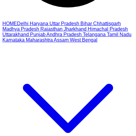
HOME
Delhi
Haryana
Uttar Pradesh
Bihar
Chhattisgarh
Madhya Pradesh
Rajasthan
Jharkhand
Himachal Pradesh
Uttarakhand
Punjab
Andhra Pradesh
Telangana
Tamil Nadu
Karnataka
Maharashtra
Assam
West Bengal