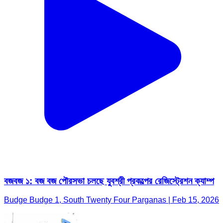
বজবজ ১: বজ বজ পৌরসভা চলছে যুবশ্রী প্রকল্পের রেজিস্ট্রেশন ক্যাম্প
Budge Budge 1, South Twenty Four Parganas | Feb 15, 2026