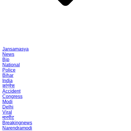
Jansamasya
News
Bjp
National
Police
Bihar
India
कांग्रेस
Accident
Congress
Modi
Delhi
Viral
मारपीट
Breakingnews
Narendramodi