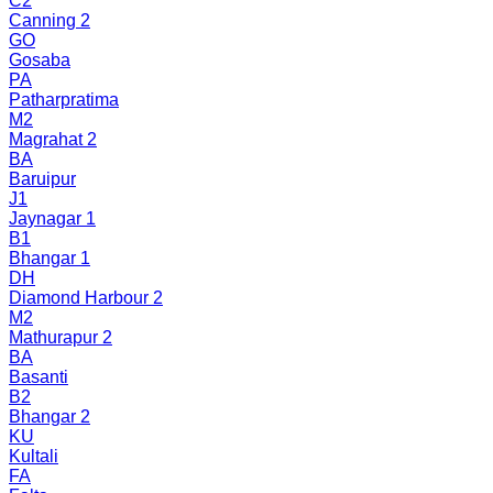
C2
Canning 2
GO
Gosaba
PA
Patharpratima
M2
Magrahat 2
BA
Baruipur
J1
Jaynagar 1
B1
Bhangar 1
DH
Diamond Harbour 2
M2
Mathurapur 2
BA
Basanti
B2
Bhangar 2
KU
Kultali
FA