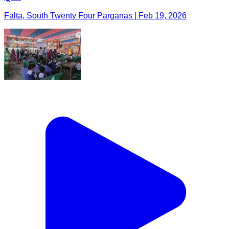
Falta, South Twenty Four Parganas | Feb 19, 2026