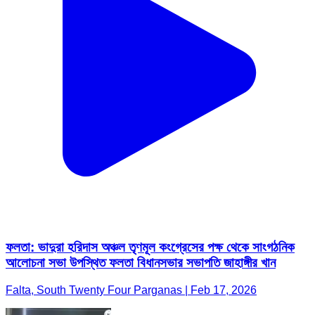
ফলতা: ভাদুরা হরিদাস অঞ্চল তৃণমূল কংগ্রেসের পক্ষ থেকে সাংগঠনিক
আলোচনা সভা উপস্থিত ফলতা বিধানসভার সভাপতি জাহাঙ্গীর খান
Falta, South Twenty Four Parganas | Feb 17, 2026