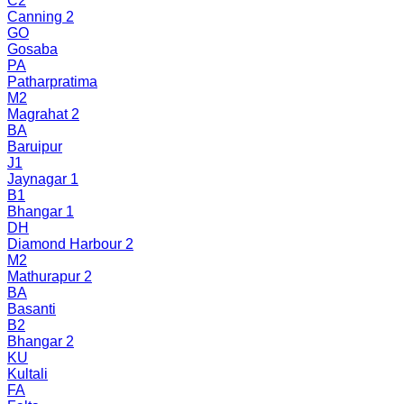
C2
Canning 2
GO
Gosaba
PA
Patharpratima
M2
Magrahat 2
BA
Baruipur
J1
Jaynagar 1
B1
Bhangar 1
DH
Diamond Harbour 2
M2
Mathurapur 2
BA
Basanti
B2
Bhangar 2
KU
Kultali
FA