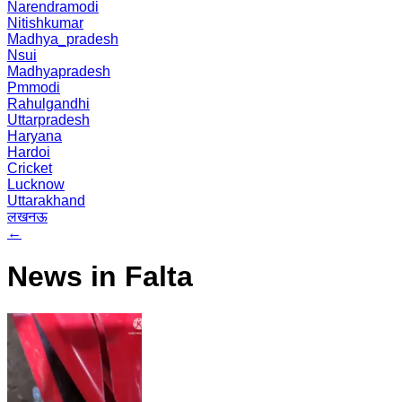
Narendramodi
Nitishkumar
Madhya_pradesh
Nsui
Madhyapradesh
Pmmodi
Rahulgandhi
Uttarpradesh
Haryana
Hardoi
Cricket
Lucknow
Uttarakhand
लखनऊ
←
News in Falta