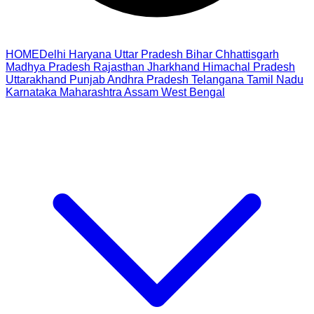
HOME
Delhi
Haryana
Uttar Pradesh
Bihar
Chhattisgarh
Madhya Pradesh
Rajasthan
Jharkhand
Himachal Pradesh
Uttarakhand
Punjab
Andhra Pradesh
Telangana
Tamil Nadu
Karnataka
Maharashtra
Assam
West Bengal