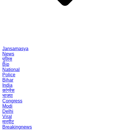
Jansamasya
News
पुलिस
Bjp
National
Police
Bihar
India
कांग्रेस
भाजपा
Congress
Modi
Delhi
Viral
मारपीट
Breakingnews