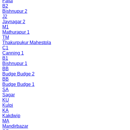
Falta
B2
Bishnupur 2
J2
Jaynagar 2
M1
Mathurapur 1
TM
Thakurpukur Mahestola
C1
Canning 1
B1
Bishnupur 1
BB
Budge Budge 2
BB
Budge Budge 1
SA
Sagar
KU
Kulpi
KA
Kakdwip
MA
Mandirbazar