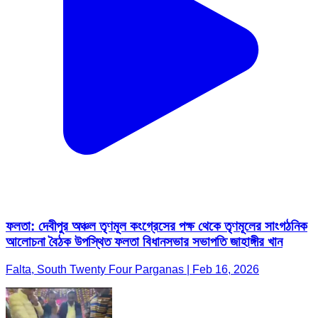
ফলতা: দেবীপুর অঞ্চল তৃণমূল কংগ্রেসের পক্ষ থেকে তৃণমূলের সাংগঠনিক
আলোচনা বৈঠক উপস্থিত ফলতা বিধানসভার সভাপতি জাহাঙ্গীর খান
Falta, South Twenty Four Parganas | Feb 16, 2026