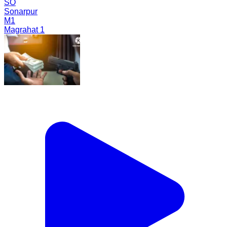
SO
Sonarpur
M1
Magrahat 1