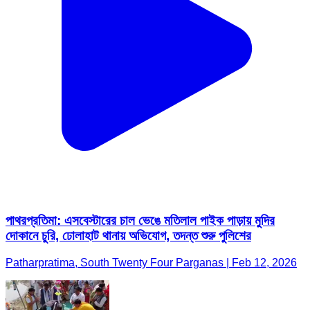
পাথরপ্রতিমা: এসবেস্টারের চাল ভেঙে মতিলাল পাইক পাড়ায় মুদির
দোকানে চুরি, ঢোলাহাট থানায় অভিযোগ, তদন্ত শুরু পুলিশের
Patharpratima, South Twenty Four Parganas | Feb 12, 2026