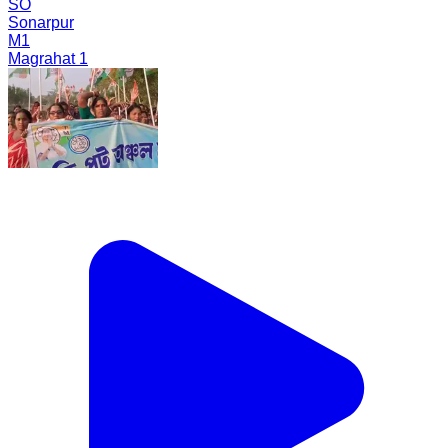
SO
Sonarpur
M1
Magrahat 1