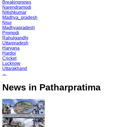
Breakingnews
Narendramodi
Nitishkumar
Madhya_pradesh
Nsui
Madhyapradesh
Pmmodi
Rahulgandhi
Uttarpradesh
Haryana
Hardoi
Cricket
Lucknow
Uttarakhand
←
News in Patharpratima