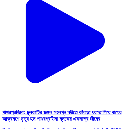
পাথরপ্রতিমা: চুলকাটির জঙ্গল সংলগ্ন নদীতে কাঁকড়া ধরতে গিয়ে বাঘের
আক্রমণে মৃত্যু হল পাথরপ্রতিমা ব্লকের একমাত্র জীবের
Patharpratima, South Twenty Four Parganas | Feb 8, 2026