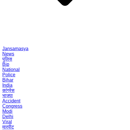
Jansamasya
News
पुलिस
Bjp
National
Police
Bihar
India
कांग्रेस
भाजपा
Accident
Congress
Modi
Delhi
Viral
मारपीट