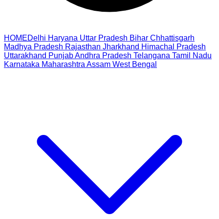
HOME
Delhi
Haryana
Uttar Pradesh
Bihar
Chhattisgarh
Madhya Pradesh
Rajasthan
Jharkhand
Himachal Pradesh
Uttarakhand
Punjab
Andhra Pradesh
Telangana
Tamil Nadu
Karnataka
Maharashtra
Assam
West Bengal