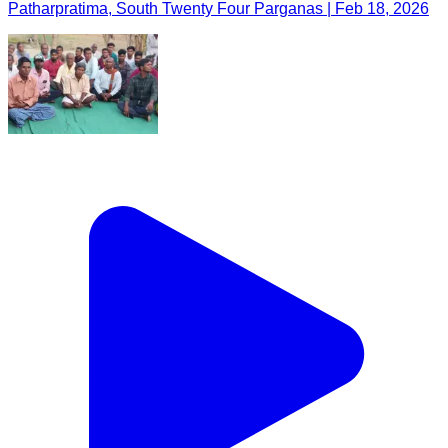
Patharpratima, South Twenty Four Parganas | Feb 18, 2026