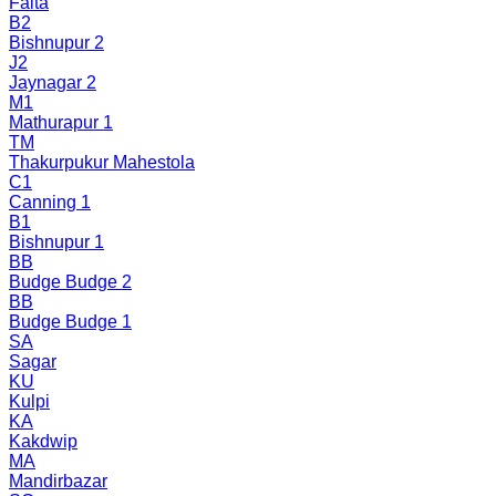
Falta
B2
Bishnupur 2
J2
Jaynagar 2
M1
Mathurapur 1
TM
Thakurpukur Mahestola
C1
Canning 1
B1
Bishnupur 1
BB
Budge Budge 2
BB
Budge Budge 1
SA
Sagar
KU
Kulpi
KA
Kakdwip
MA
Mandirbazar