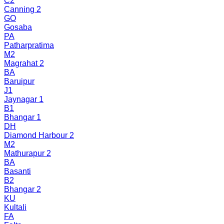
C2
Canning 2
GO
Gosaba
PA
Patharpratima
M2
Magrahat 2
BA
Baruipur
J1
Jaynagar 1
B1
Bhangar 1
DH
Diamond Harbour 2
M2
Mathurapur 2
BA
Basanti
B2
Bhangar 2
KU
Kultali
FA