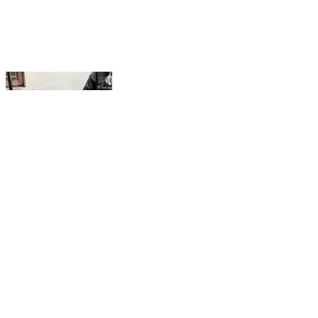
কুলপি: বেলপুকুর মন্ডল পাড়ার কাছে বাইকের ধাক্কায় গুরুতর জখমএক