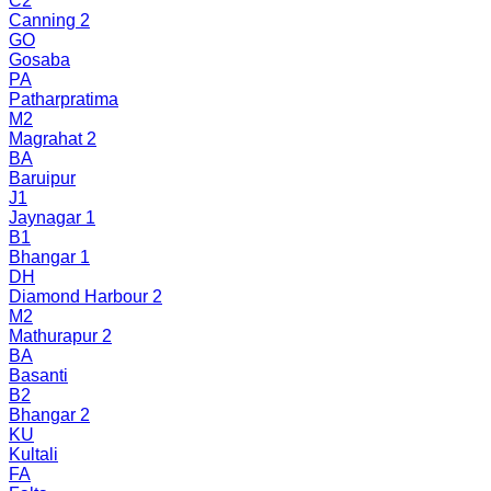
C2
Canning 2
GO
Gosaba
PA
Patharpratima
M2
Magrahat 2
BA
Baruipur
J1
Jaynagar 1
B1
Bhangar 1
DH
Diamond Harbour 2
M2
Mathurapur 2
BA
Basanti
B2
Bhangar 2
KU
Kultali
FA