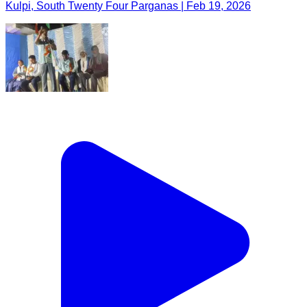
Kulpi, South Twenty Four Parganas | Feb 19, 2026