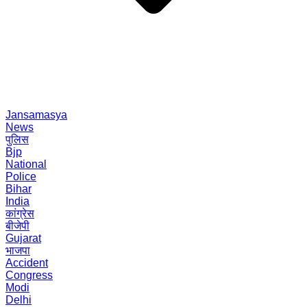
Jansamasya
News
पुलिस
Bjp
National
Police
Bihar
India
कांग्रेस
बीजेपी
Gujarat
भाजपा
Accident
Congress
Modi
Delhi