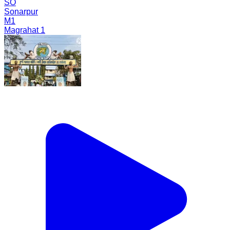
SO
Sonarpur
M1
Magrahat 1