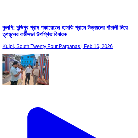
কুলপি: চন্ডিপুর গ্রাম পঞ্চায়েতের হাসকি গ্রামে উন্নয়নের পাঁচালী নিয়ে
তৃণমূলের কর্মীসভা উপস্থিত বিধায়ক
Kulpi, South Twenty Four Parganas | Feb 16, 2026