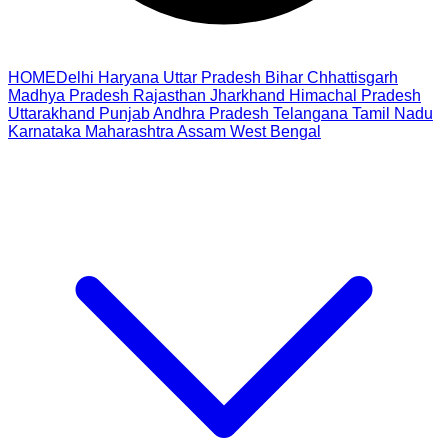
HOME
Delhi
Haryana
Uttar Pradesh
Bihar
Chhattisgarh
Madhya Pradesh
Rajasthan
Jharkhand
Himachal Pradesh
Uttarakhand
Punjab
Andhra Pradesh
Telangana
Tamil Nadu
Karnataka
Maharashtra
Assam
West Bengal