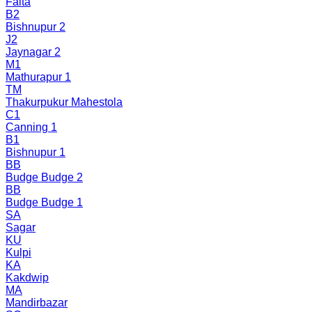
Falta
B2
Bishnupur 2
J2
Jaynagar 2
M1
Mathurapur 1
TM
Thakurpukur Mahestola
C1
Canning 1
B1
Bishnupur 1
BB
Budge Budge 2
BB
Budge Budge 1
SA
Sagar
KU
Kulpi
KA
Kakdwip
MA
Mandirbazar