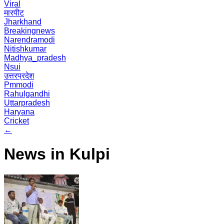
Viral
मारपीट
Jharkhand
Breakingnews
Narendramodi
Nitishkumar
Madhya_pradesh
Nsui
उत्तरप्रदेश
Pmmodi
Rahulgandhi
Uttarpradesh
Haryana
Cricket
←
News in Kulpi