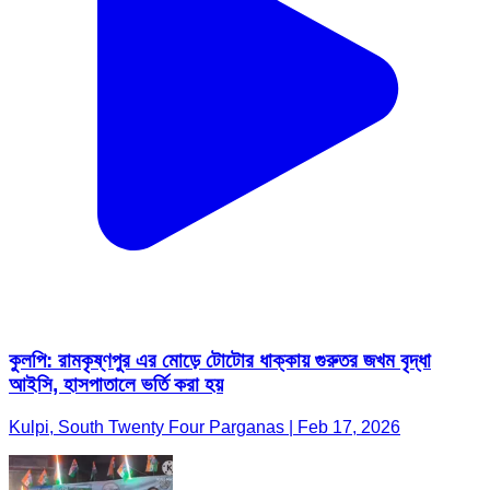
কুলপি: রামকৃষ্ণপুর এর মোড়ে টোটোর ধাক্কায় গুরুতর জখম বৃদ্ধা
আইসি, হাসপাতালে ভর্তি করা হয়
Kulpi, South Twenty Four Parganas | Feb 17, 2026