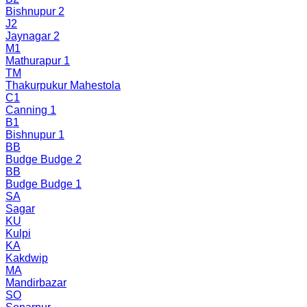
Bishnupur 2
J2
Jaynagar 2
M1
Mathurapur 1
TM
Thakurpukur Mahestola
C1
Canning 1
B1
Bishnupur 1
BB
Budge Budge 2
BB
Budge Budge 1
SA
Sagar
KU
Kulpi
KA
Kakdwip
MA
Mandirbazar
SO