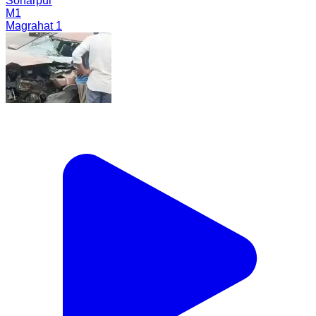
Sonarpur
M1
Magrahat 1