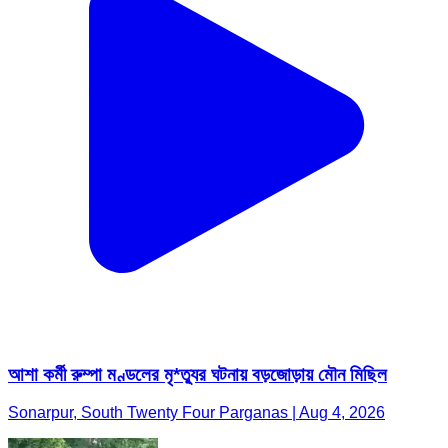
আশা কর্মী রুম্পা মণ্ডলের মৃ*ত্যুর ঘটনায় বড়জোড়ায় মৌন মিছিল
Sonarpur, South Twenty Four Parganas | Aug 4, 2026