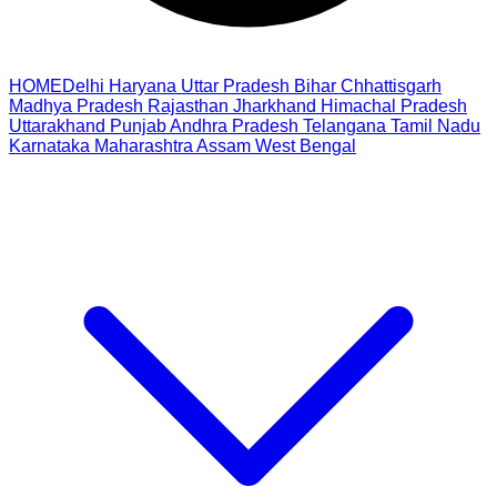
HOME
Delhi
Haryana
Uttar Pradesh
Bihar
Chhattisgarh
Madhya Pradesh
Rajasthan
Jharkhand
Himachal Pradesh
Uttarakhand
Punjab
Andhra Pradesh
Telangana
Tamil Nadu
Karnataka
Maharashtra
Assam
West Bengal