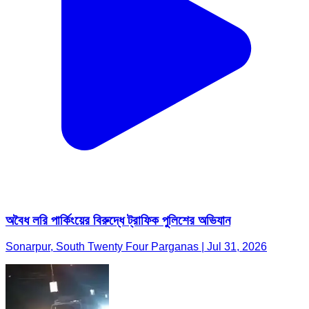
অবৈধ লরি পার্কিংয়ের বিরুদ্ধে ট্রাফিক পুলিশের অভিযান
Sonarpur, South Twenty Four Parganas | Jul 31, 2026