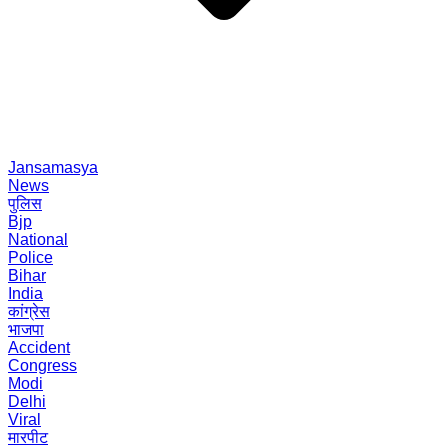
Jansamasya
News
पुलिस
Bjp
National
Police
Bihar
India
कांग्रेस
भाजपा
Accident
Congress
Modi
Delhi
Viral
मारपीट