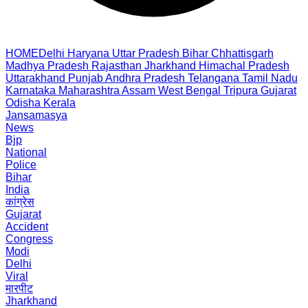
HOME
Delhi
Haryana
Uttar Pradesh
Bihar
Chhattisgarh
Madhya Pradesh
Rajasthan
Jharkhand
Himachal Pradesh
Uttarakhand
Punjab
Andhra Pradesh
Telangana
Tamil Nadu
Karnataka
Maharashtra
Assam
West Bengal
Tripura
Gujarat
Odisha
Kerala
Jansamasya
News
Bjp
National
Police
Bihar
India
कांग्रेस
Gujarat
Accident
Congress
Modi
Delhi
Viral
मारपीट
Jharkhand