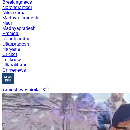
Breakingnews
Narendramodi
Nitishkumar
Madhya_pradesh
Nsui
Madhyapradesh
Pmmodi
Rahulgandhi
Uttarpradesh
Haryana
Cricket
Lucknow
Uttarakhand
Crimenews
kameshwarshimla_3