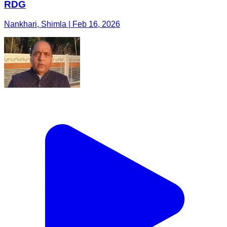
RDG
Nankhari, Shimla | Feb 16, 2026