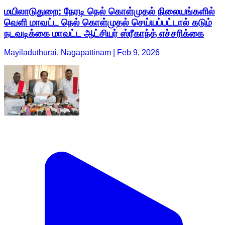
மயிலாடுதுறை: நேரடி நெல் கொள்முதல் நிலையங்களில்
வெளி மாவட்ட நெல் கொள்முதல் செய்யப்பட்டால் கடும்
நடவடிக்கை மாவட்ட ஆட்சியர் ஸ்ரீகாந்த் எச்சரிக்கை
Mayiladuthurai, Nagapattinam | Feb 9, 2026