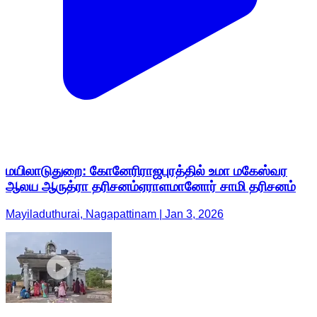
மயிலாடுதுறை: கோனேரிராஜபுரத்தில் உமா மகேஸ்வர
ஆலய ஆருத்ரா தரிசனம்ஏராளமானோர் சாமி தரிசனம்
Mayiladuthurai, Nagapattinam | Jan 3, 2026