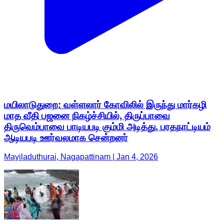
மயிலாடுதுறை: வள்ளலார் கோவிலில் இருந்து மார்கழி
மாத வீதி பஜனை நிகழ்ச்சியில், திருப்பாவை
திருவெம்பாவை பாடியபடி கும்மி அடித்து, பரதநாட்டியம்
ஆடியபடி ஊர்வலமாக சென்றனர்
Mayiladuthurai, Nagapattinam | Jan 4, 2026