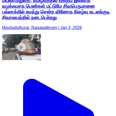
மயிலாடுதுறை: தமிழகத்தில் எங்கும் இல்லாத
வழக்கமாக பெண்கள் மட்டுமே சிவபெருமானை
பல்லாக்கில் சுமந்து சென்ற வினோத நிகழ்வு கடலங்குடி
சிவாலயத்தில் நடைபெற்றது
Mayiladuthurai, Nagapattinam | Jan 3, 2026