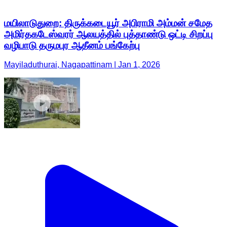
மயிலாடுதுறை: திருக்கடையூர் அபிராமி அம்மன் சமேத
அமிர்தகடேஸ்வரர் ஆலயத்தில் புத்தாண்டு ஒட்டி சிறப்பு
வழிபாடு தருமபுர ஆதீனம் பங்கேற்பு
Mayiladuthurai, Nagapattinam | Jan 1, 2026