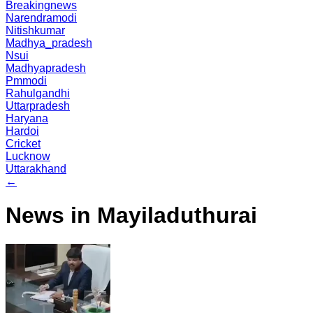
Breakingnews
Narendramodi
Nitishkumar
Madhya_pradesh
Nsui
Madhyapradesh
Pmmodi
Rahulgandhi
Uttarpradesh
Haryana
Hardoi
Cricket
Lucknow
Uttarakhand
←
News in Mayiladuthurai