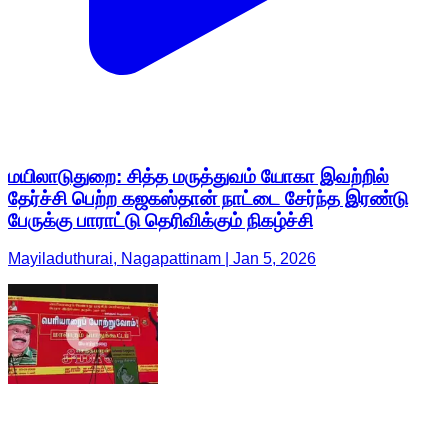
மயிலாடுதுறை: சித்த மருத்துவம் யோகா இவற்றில்
தேர்ச்சி பெற்ற கஜகஸ்தான் நாட்டை சேர்ந்த இரண்டு
பேருக்கு பாராட்டு தெரிவிக்கும் நிகழ்ச்சி
Mayiladuthurai, Nagapattinam | Jan 5, 2026