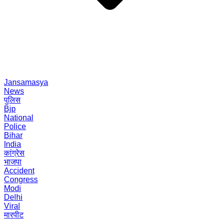
Jansamasya
News
पुलिस
Bjp
National
Police
Bihar
India
कांग्रेस
भाजपा
Accident
Congress
Modi
Delhi
Viral
मारपीट