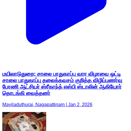
மயிலாடுதுறை: சாலை பாதுகாப்பு வார விழாவை ஒட்டி
சாலை பாதுகாப்பு தலைக்கவசம் குறித்த விழிப்புணர்வு
பேரணி ஆட்சியர் ஸ்ரீகாந்த் எஸ்பி ஸ்டாலின் ஆகியோர்
தொடங்கி வைத்தனர்
Mayiladuthurai, Nagapattinam | Jan 2, 2026