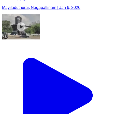
Mayiladuthurai, Nagapattinam | Jan 6, 2026