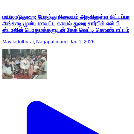
மயிலாடுதுறை: பேருந்து நிலையம் அருகிலுள்ள கிட்டப்பா
அங்காடி முன்பு மாவட்ட காவல் துறை சார்பில் எஸ் பி
ஸ்டாலின் பொதுமக்களுடன் கேக் வெட்டி கொண்டாட்டம்
Mayiladuthurai, Nagapattinam | Jan 1, 2026