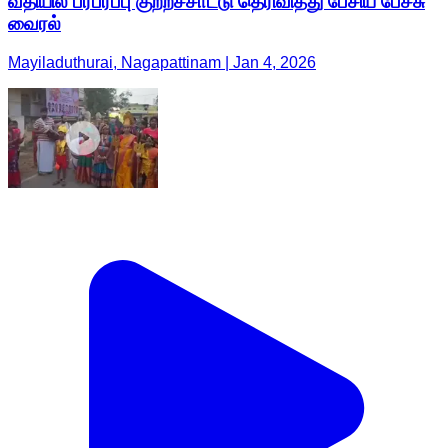
வீதியில் பரபரப்பு குற்றச்சாட்டு தெரிவித்து பேசிய பேச்சு
வைரல்
Mayiladuthurai, Nagapattinam | Jan 4, 2026