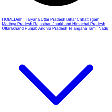
HOME
Delhi
Haryana
Uttar Pradesh
Bihar
Chhattisgarh
Madhya Pradesh
Rajasthan
Jharkhand
Himachal Pradesh
Uttarakhand
Punjab
Andhra Pradesh
Telangana
Tamil Nadu