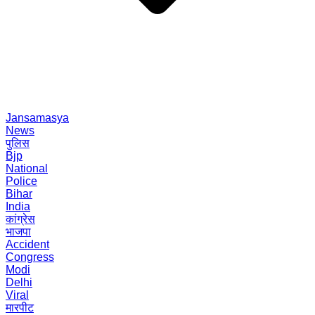
Jansamasya
News
पुलिस
Bjp
National
Police
Bihar
India
कांग्रेस
भाजपा
Accident
Congress
Modi
Delhi
Viral
मारपीट