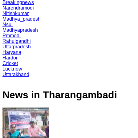
Breakingnews
Narendramodi
Nitishkumar
Madhya_pradesh
Nsui
Madhyapradesh
Pmmodi
Rahulgandhi
Uttarpradesh
Haryana
Hardoi
Cricket
Lucknow
Uttarakhand
←
News in Tharangambadi