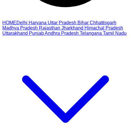
HOME
Delhi
Haryana
Uttar Pradesh
Bihar
Chhattisgarh
Madhya Pradesh
Rajasthan
Jharkhand
Himachal Pradesh
Uttarakhand
Punjab
Andhra Pradesh
Telangana
Tamil Nadu