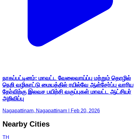
நாகப்பட்டினம்: மாவட்ட வேலைவாய்ப்பு மற்றும் தொழில்
நெறி வழிகாட்டு மையத்தில் ரயில்வே ஆள்சேர்ப்பு வாரிய
தேர்விற்கு இலவச பயிற்சி வகுப்புகள் மாவட்ட ஆட்சியர்
அறிவிப்பு
Nagapattinam, Nagapattinam | Feb 20, 2026
Nearby Cities
TH