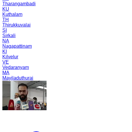
Tharangambadi
KU
Kuthalam
TH
Thirukkuvalai
SI
Sirkali
NA
Nagapattinam
KI
Kilvelur
VE
Vedaranyam
MA
Mayiladuthurai