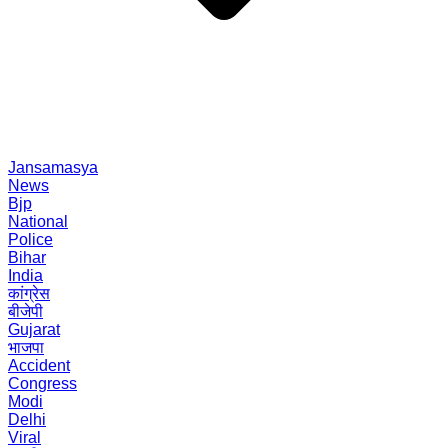
Jansamasya
News
Bjp
National
Police
Bihar
India
कांग्रेस
बीजेपी
Gujarat
भाजपा
Accident
Congress
Modi
Delhi
Viral