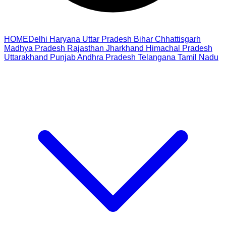
HOME
Delhi
Haryana
Uttar Pradesh
Bihar
Chhattisgarh
Madhya Pradesh
Rajasthan
Jharkhand
Himachal Pradesh
Uttarakhand
Punjab
Andhra Pradesh
Telangana
Tamil Nadu