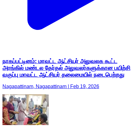
நாகப்பட்டினம்: மாவட்ட ஆட்சியர் அலுவலக கூட்ட
அரங்கில் மண்டல தேர்தல் அலுவலர்களுக்கான பயிற்சி
வகுப்பு மாவட்ட ஆட்சியர் தலைமையில் நடைபெற்றது
Nagapattinam, Nagapattinam | Feb 19, 2026