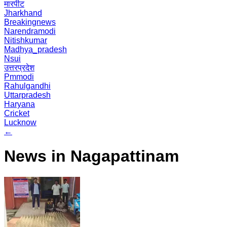
मारपीट
Jharkhand
Breakingnews
Narendramodi
Nitishkumar
Madhya_pradesh
Nsui
उत्तरप्रदेश
Pmmodi
Rahulgandhi
Uttarpradesh
Haryana
Cricket
Lucknow
←
News in Nagapattinam