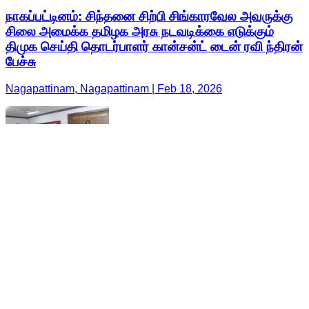
நாகப்பட்டினம்: சிந்தனை சிற்பி சிங்காரவேல அவருக்கு
சிலை அமைக்க தமிழக அரசு நடவடிக்கை எடுக்கும்
திமுக செய்தி தொடர்பாளர் கான்சன்ட் டைன் ரவி ந்திரன்
பேச்சு
Nagapattinam, Nagapattinam | Feb 18, 2026