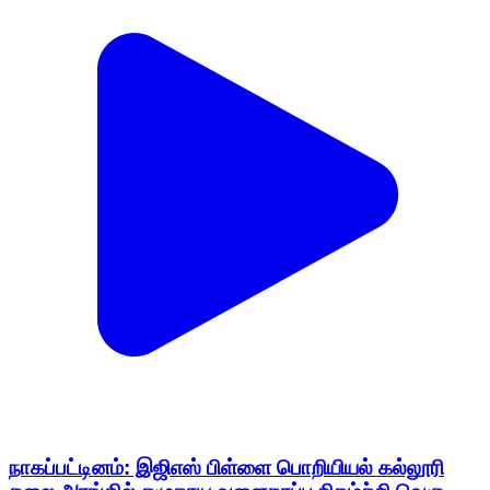
நாகப்பட்டினம்: இஜிஎஸ் பிள்ளை பொறியியல் கல்லூரி