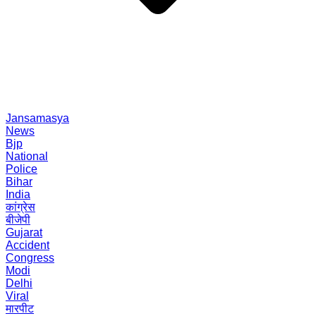
Jansamasya
News
Bjp
National
Police
Bihar
India
कांग्रेस
बीजेपी
Gujarat
Accident
Congress
Modi
Delhi
Viral
मारपीट