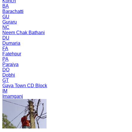
Konch
BA
Barachatti
GU
Guraru
NC
Neem Chak Bathani
DU
Dumaria
FA
Fatehpur
PA
Paraiya
DO
Dobhi
GT
Gaya Town CD Block
IM
Imamganj