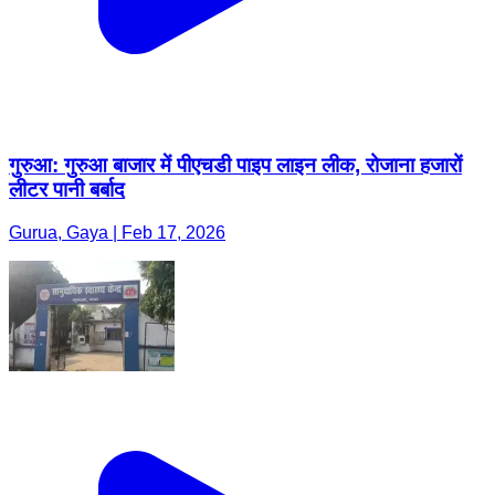
गुरुआ: गुरुआ बाजार में पीएचडी पाइप लाइन लीक, रोजाना हजारों
लीटर पानी बर्बाद
Gurua, Gaya | Feb 17, 2026