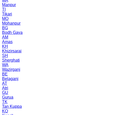
MA
Manpur
TI
Tikari
MO
Mohanpur
BG
Bodh Gaya
AM
Amas
KH
Khizirsarai
SH
Sherghati
WA
Wazirganj
BE
Belaganj
AT
Atri
GU
Gurua
TK
Tan Kuppa
KO