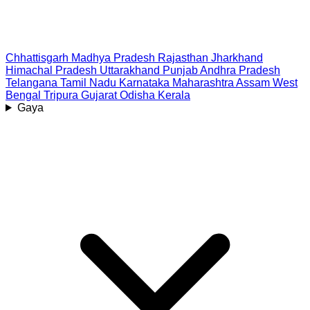
Chhattisgarh
Madhya Pradesh
Rajasthan
Jharkhand
Himachal Pradesh
Uttarakhand
Punjab
Andhra Pradesh
Telangana
Tamil Nadu
Karnataka
Maharashtra
Assam
West
Bengal
Tripura
Gujarat
Odisha
Kerala
Gaya