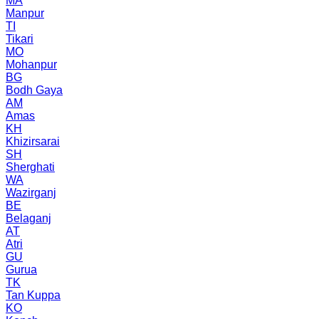
MA
Manpur
TI
Tikari
MO
Mohanpur
BG
Bodh Gaya
AM
Amas
KH
Khizirsarai
SH
Sherghati
WA
Wazirganj
BE
Belaganj
AT
Atri
GU
Gurua
TK
Tan Kuppa
KO