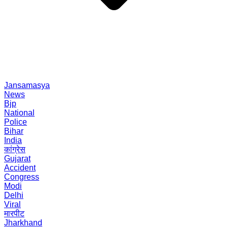
Jansamasya
News
Bjp
National
Police
Bihar
India
कांग्रेस
Gujarat
Accident
Congress
Modi
Delhi
Viral
मारपीट
Jharkhand