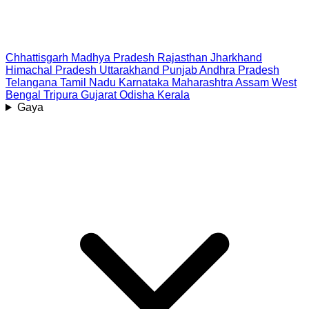
Chhattisgarh
Madhya Pradesh
Rajasthan
Jharkhand
Himachal Pradesh
Uttarakhand
Punjab
Andhra Pradesh
Telangana
Tamil Nadu
Karnataka
Maharashtra
Assam
West
Bengal
Tripura
Gujarat
Odisha
Kerala
Gaya