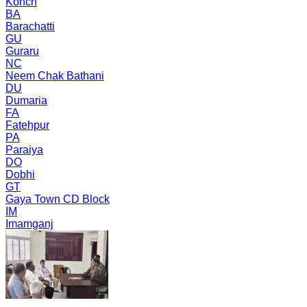
Konch
BA
Barachatti
GU
Guraru
NC
Neem Chak Bathani
DU
Dumaria
FA
Fatehpur
PA
Paraiya
DO
Dobhi
GT
Gaya Town CD Block
IM
Imamganj