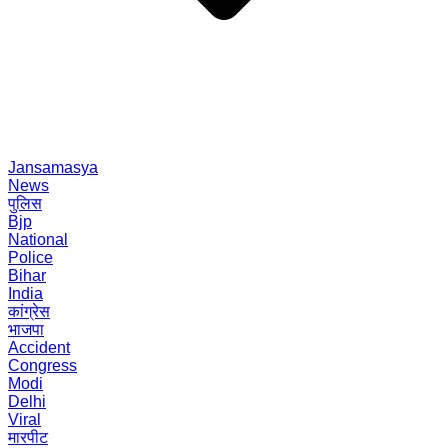
Jansamasya
News
पुलिस
Bjp
National
Police
Bihar
India
कांग्रेस
भाजपा
Accident
Congress
Modi
Delhi
Viral
मारपीट