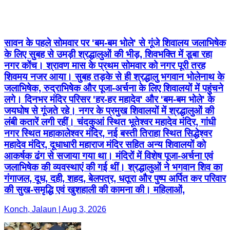
सावन के पहले सोमवार पर 'बम-बम भोले' से गूंजे शिवालय जलाभिषेक
के लिए सुबह से उमड़ी श्रद्धालुओं की भीड़, शिवभक्ति में डूबा रहा
नगर कोंच। श्रावण मास के प्रथम सोमवार को नगर पूरी तरह
शिवमय नजर आया। सुबह तड़के से ही श्रद्धालु भगवान भोलेनाथ के
जलाभिषेक, रुद्राभिषेक और पूजा-अर्चना के लिए शिवालयों में पहुंचने
लगे। दिनभर मंदिर परिसर 'हर-हर महादेव' और 'बम-बम भोले' के
जयघोष से गूंजते रहे। नगर के प्रमुख शिवालयों में श्रद्धालुओं की
लंबी कतारें लगी रहीं। चंदकुआं स्थित भूतेश्वर महादेव मंदिर, गांधी
नगर स्थित महाकालेश्वर मंदिर, नई बस्ती तिराहा स्थित सिद्धेश्वर
महादेव मंदिर, दूधाधारी महाराज मंदिर सहित अन्य शिवालयों को
आकर्षक ढंग से सजाया गया था। मंदिरों में विशेष पूजा-अर्चना एवं
जलाभिषेक की व्यवस्थाएं की गई थीं। श्रद्धालुओं ने भगवान शिव का
गंगाजल, दूध, दही, शहद, बेलपत्र, धतूरा और पुष्प अर्पित कर परिवार
की सुख-समृद्धि एवं खुशहाली की कामना की। महिलाओं,
Konch, Jalaun | Aug 3, 2026