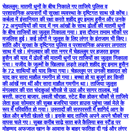
चेहल्लुम: मातमी धुनों के बीच निकाले गए ताजिये पुलिस व
प्रशासनिक अफसरों भी सुरक्षा व्यवस्था के दृष्टिगत साथ रहे कोंच।
कर्बला में इंसानियत की रक्षा करते शहीद हुए इमाम हुसैन और उनके
72 अनुयायियों की याद में नम आंखों के साथ ढोलों की मातमी धुनों
के बीच ताजियों का जुलूस निकाला गया। इस दौरान तमाम चौकों पर
मजलिस हुई। कई लोगों ने जुलूस के लिए लंगर के इंतजाम भी किए।
शांति और सुरक्षा के दृष्टिगत पुलिस व प्रशासनिक अफसर लगातार
साथ में रहे। मंगलवार की रात नगर में चेहल्लुम पर हजरत इमाम
हुसैन की याद में ढोलों की मातमी धुनों पर ताजियों का जुलूस निकाला
गया। यजीद के जुल्मों के खिलाफ लड़ते लड़ते शहीद हुए इमाम हुसैन
के 72 साथियों को याद किया गया। चेहल्लुम पर उनकी शहादत को
याद कर सारा माहौल गमगीन हो गया। बच्चा हो या बुजुर्ग हर किसी
की आंखें नम थीं और सारा माहाैल गमगीन था। ताजिया जुलूस
मंगलवार की रात चंदकुआं चौराहे से उठा और सागर तालाब, नई
बस्ती, कटरा बाजार, लवली चौराहा, स्टेट बैंक होकर चौकों से ताजिये
लेता हुआ सोमवार की सुबह बजरिया पावर हाउस पहुंचा जहां मेले के
रूप में परिवर्तित हो गया। उस्तादों की सरपरस्ती में शागिर्द आग के
खेल और बनैती खेलते रहे। इसके बाद ताजिये अपने अपने चौकों पर
वापस चले गए। सुबह करीब साढ़े सात बजे कैलिया बस स्टैंड पर
मोहम्मद अफजाल खान के आवास के बाहर फातिहा दी गई और लंगर