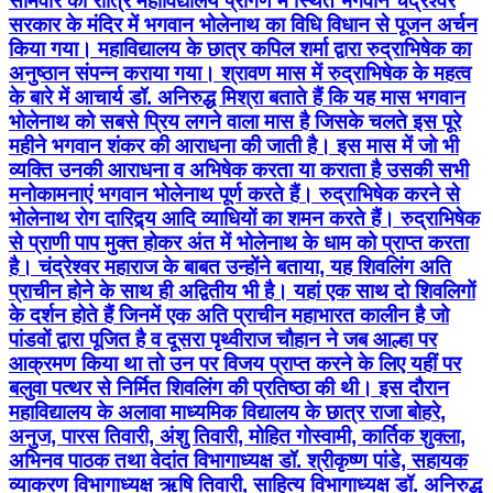
सोमवार की रात्रि महाविद्यालय प्रांगण में स्थित भगवान चंद्रेश्वर
सरकार के मंदिर में भगवान भोलेनाथ का विधि विधान से पूजन अर्चन
किया गया। महाविद्यालय के छात्र कपिल शर्मा द्वारा रुद्राभिषेक का
अनुष्ठान संपन्न कराया गया। श्रावण मास में रुद्राभिषेक के महत्व
के बारे में आचार्य डॉ. अनिरुद्ध मिश्रा बताते हैं कि यह मास भगवान
भोलेनाथ को सबसे प्रिय लगने वाला मास है जिसके चलते इस पूरे
महीने भगवान शंकर की आराधना की जाती है। इस मास में जो भी
व्यक्ति उनकी आराधना व अभिषेक करता या कराता है उसकी सभी
मनोकामनाएं भगवान भोलेनाथ पूर्ण करते हैं। रुद्राभिषेक करने से
भोलेनाथ रोग दारिद्र्य आदि व्याधियों का शमन करते हैं। रुद्राभिषेक
से प्राणी पाप मुक्त होकर अंत में भोलेनाथ के धाम को प्राप्त करता
है। चंद्रेश्वर महाराज के बाबत उन्होंने बताया, यह शिवलिंग अति
प्राचीन होने के साथ ही अद्वितीय भी है। यहां एक साथ दो शिवलिगों
के दर्शन होते हैं जिनमें एक अति प्राचीन महाभारत कालीन है जो
पांडवों द्वारा पूजित है व दूसरा पृथ्वीराज चौहान ने जब आल्हा पर
आक्रमण किया था तो उन पर विजय प्राप्त करने के लिए यहीं पर
बलुवा पत्थर से निर्मित शिवलिंग की प्रतिष्ठा की थी। इस दौरान
महाविद्यालय के अलावा माध्यमिक विद्यालय के छात्र राजा बोहरे,
अनुज, पारस तिवारी, अंशु तिवारी, मोहित गोस्वामी, कार्तिक शुक्ला,
अभिनव पाठक तथा वेदांत विभागाध्यक्ष डॉ. श्रीकृष्ण पांडे, सहायक
व्याकरण विभागाध्यक्ष ऋषि तिवारी, साहित्य विभागाध्यक्ष डॉ. अनिरुद्ध