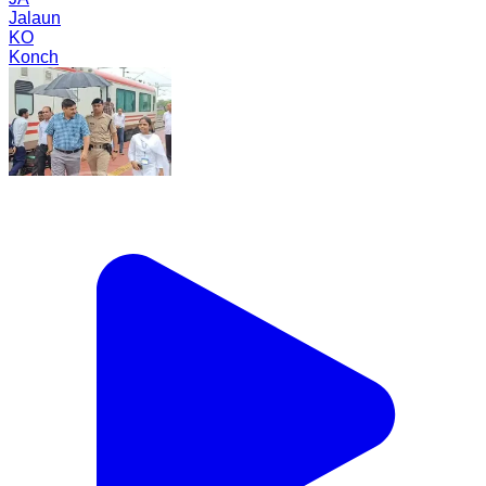
Jalaun
KO
Konch