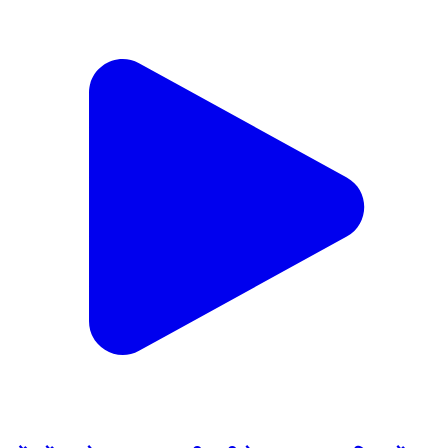
कोंच में घर से लापता युवक की पत्नी ने थाना समाधान दिवस में
लगाई गुहार, ससुर पर धमकी देने का आरोप
Konch, Jalaun | Jul 29, 2026