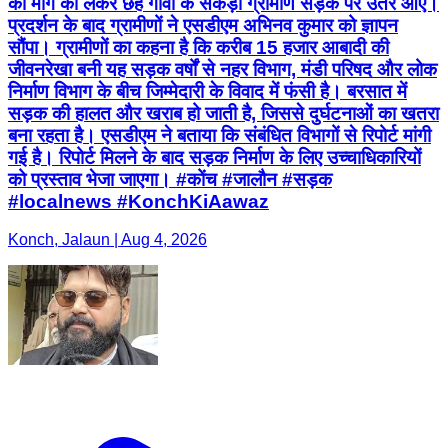
की मांग को लेकर छह गांवों के सैकड़ों ग्रामीण सड़क पर उतर आए।
प्रदर्शन के बाद ग्रामीणों ने एसडीएम अभिनव कुमार को ज्ञापन
सौंपा। ग्रामीणों का कहना है कि करीब 15 हजार आबादी की
जीवनरेखा बनी यह सड़क वर्षों से नहर विभाग, मंडी परिषद और लोक
निर्माण विभाग के बीच जिम्मेदारी के विवाद में फंसी है। बरसात में
सड़क की हालत और खराब हो जाती है, जिससे दुर्घटनाओं का खतरा
बना रहता है। एसडीएम ने बताया कि संबंधित विभागों से रिपोर्ट मांगी
गई है। रिपोर्ट मिलने के बाद सड़क निर्माण के लिए उच्चाधिकारियों
को प्रस्ताव भेजा जाएगा। #कोंच #जालौन #सड़क
#localnews #KonchKiAawaz
Konch, Jalaun | Aug 4, 2026