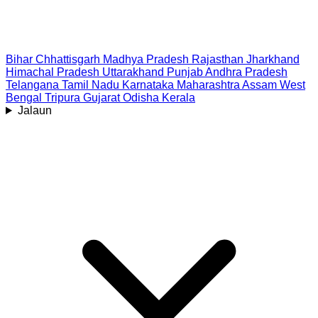
Bihar
Chhattisgarh
Madhya Pradesh
Rajasthan
Jharkhand
Himachal Pradesh
Uttarakhand
Punjab
Andhra Pradesh
Telangana
Tamil Nadu
Karnataka
Maharashtra
Assam
West
Bengal
Tripura
Gujarat
Odisha
Kerala
Jalaun