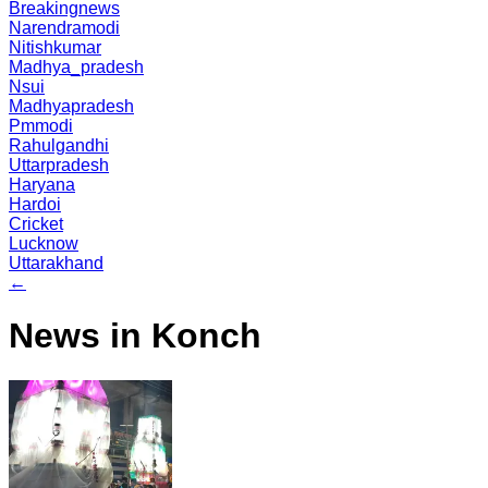
Breakingnews
Narendramodi
Nitishkumar
Madhya_pradesh
Nsui
Madhyapradesh
Pmmodi
Rahulgandhi
Uttarpradesh
Haryana
Hardoi
Cricket
Lucknow
Uttarakhand
←
News in Konch