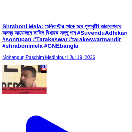
Shraboni Mela: হেলিকপ্টার থেকে হবে পুষ্পবৃষ্টি! তারকেশ্বরে
অনন্য আয়োজনে সামিল বিধায়ক সন্তু পান #SuvenduAdhikari
#sontupan #Tarakeswar #tarakeswarmandir
#shrabonimela #GNEbangla
Mohanpur, Paschim Medinipur | Jul 19, 2026