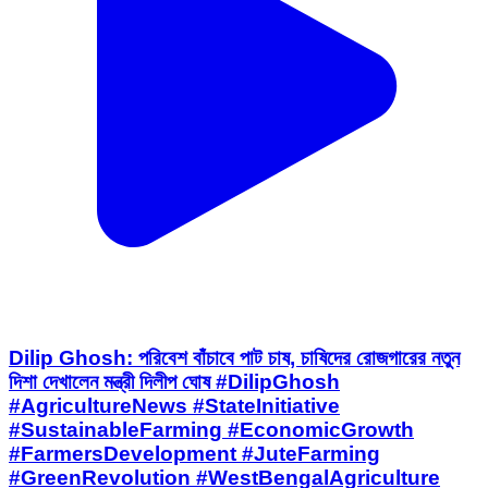
Dilip Ghosh: পরিবেশ বাঁচাবে পাট চাষ, চাষিদের রোজগারের নতুন
দিশা দেখালেন মন্ত্রী দিলীপ ঘোষ #DilipGhosh
#AgricultureNews #StateInitiative
#SustainableFarming #EconomicGrowth
#FarmersDevelopment #JuteFarming
#GreenRevolution #WestBengalAgriculture