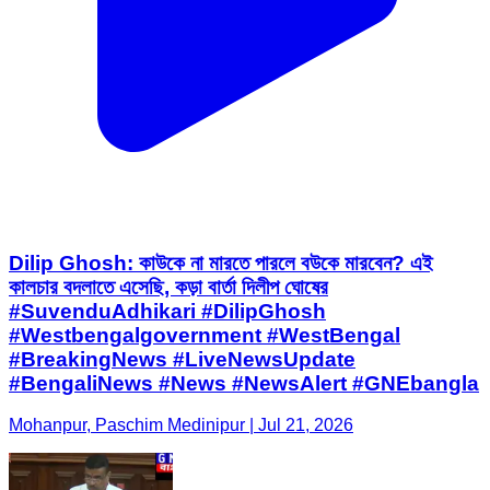
Dilip Ghosh: কাউকে না মারতে পারলে বউকে মারবেন? এই
কালচার বদলাতে এসেছি, কড়া বার্তা দিলীপ ঘোষের
#SuvenduAdhikari #DilipGhosh
#Westbengalgovernment #WestBengal
#BreakingNews #LiveNewsUpdate
#BengaliNews #News #NewsAlert #GNEbangla
Mohanpur, Paschim Medinipur | Jul 21, 2026