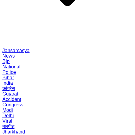
Jansamasya
News
Bjp
National
Police
Bihar
India
कांग्रेस
Gujarat
Accident
Congress
Modi
Delhi
Viral
मारपीट
Jharkhand