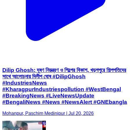
Dilip Ghosh: দূষণ নিয়ন্ত্রণ ও শিল্পের বিকাশ, খড়গপুরে শিল্পপতিদের
সাথে আলোচনায় দিলীপ ঘোষ #DilipGhosh
#IndustriesNews
#KharagpurIndustriespollution #WestBengal
#BreakingNews #LiveNewsUpdate
#BengaliNews #News #NewsAlert #GNEbangla
Mohanpur, Paschim Medinipur | Jul 20, 2026