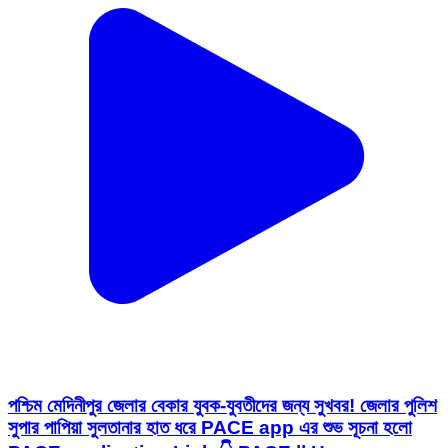
পশ্চিম মেদিনীপুর জেলার বেকার যুবক-যুবতীদের জন্য সুখবর! জেলার পুলিশ
সুপার পাপিয়া সুলতানার হাত ধরে PACE app এর শুভ সূচনা হলো