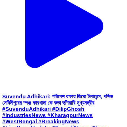
Suvendu Adhikari: পরিবেশ রক্ষায় জিরো টলারেন্স, পশ্চিম
মেদিনীপুরের স্পঞ্জ কারখানা কে কড়া হুশিয়ারি মুখ্যমন্ত্রীর
#SuvenduAdhikari #DilipGhosh
#IndustriesNews #KharagpurNews
#WestBengal #BreakingNews