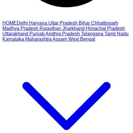
HOME
Delhi
Haryana
Uttar Pradesh
Bihar
Chhattisgarh
Madhya Pradesh
Rajasthan
Jharkhand
Himachal Pradesh
Uttarakhand
Punjab
Andhra Pradesh
Telangana
Tamil Nadu
Karnataka
Maharashtra
Assam
West Bengal