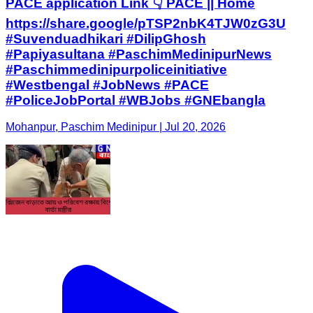
PACE application Link 👇 PACE || Home
https://share.google/pTSP2nbK4TJW0zG3U
#Suvenduadhikari #DilipGhosh
#Papiyasultana #PaschimMedinipurNews
#Paschimmedinipurpoliceinitiative
#Westbengal #JobNews #PACE
#PoliceJobPortal #WBJobs #GNEbangla
Mohanpur, Paschim Medinipur | Jul 20, 2026