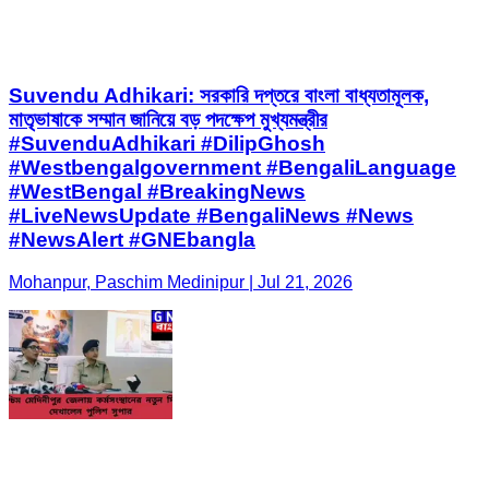
Suvendu Adhikari: সরকারি দপ্তরে বাংলা বাধ্যতামূলক,
মাতৃভাষাকে সম্মান জানিয়ে বড় পদক্ষেপ মুখ্যমন্ত্রীর
#SuvenduAdhikari #DilipGhosh
#Westbengalgovernment #BengaliLanguage
#WestBengal #BreakingNews
#LiveNewsUpdate #BengaliNews #News
#NewsAlert #GNEbangla
Mohanpur, Paschim Medinipur | Jul 21, 2026