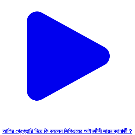
আলির গ্রেপ্তারি নিয়ে কি বললেন সিপিএমের আইনজীবী সায়ন ব্যানার্জী ?
শুনুন 👇। #LahekAli #SayanBanerjee #GNEbangla
#BaruipurNews #CPIM
Mohanpur, Paschim Medinipur | Jul 13, 2026