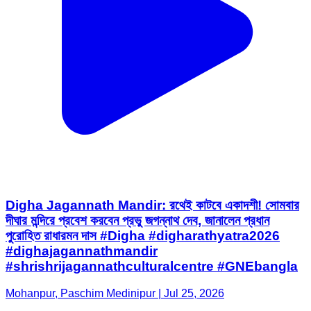
Digha Jagannath Mandir: রথেই কাটবে একাদশী! সোমবার
দীঘার মন্দিরে প্রবেশ করবেন প্রভু জগন্নাথ দেব, জানালেন প্রধান
পুরোহিত রাধারমন দাস #Digha #digharathyatra2026
#dighajagannathmandir
#shrishrijagannathculturalcentre #GNEbangla
Mohanpur, Paschim Medinipur | Jul 25, 2026