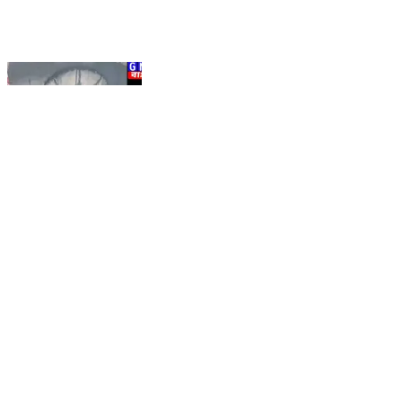
Kolkata Metro: ইতিহাসের পথে ইঞ্জিনিয়ারিং, ভিক্টোরিয়া
মেমোরিয়ালের নিচে পৌঁছাল টিবিএম ‘দুর্গা’ #Westbengal