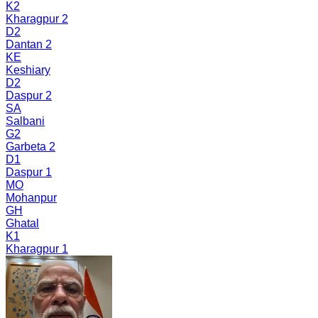
K2
Kharagpur 2
D2
Dantan 2
KE
Keshiary
D2
Daspur 2
SA
Salbani
G2
Garbeta 2
D1
Daspur 1
MO
Mohanpur
GH
Ghatal
K1
Kharagpur 1