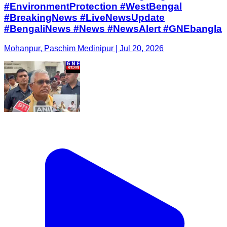
#EnvironmentProtection #WestBengal
#BreakingNews #LiveNewsUpdate
#BengaliNews #News #NewsAlert #GNEbangla
Mohanpur, Paschim Medinipur | Jul 20, 2026