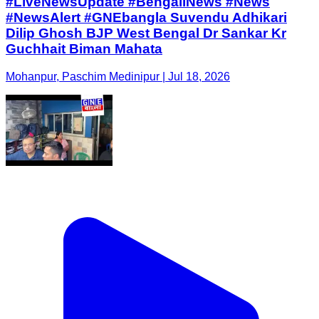
#LiveNewsUpdate #BengaliNews #News
#NewsAlert #GNEbangla Suvendu Adhikari
Dilip Ghosh BJP West Bengal Dr Sankar Kr
Guchhait Biman Mahata
Mohanpur, Paschim Medinipur | Jul 18, 2026