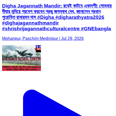
Digha Jagannath Mandir: রথেই কাটবে একাদশী! সোমবার
দীঘার মন্দিরে প্রবেশ করবেন প্রভু জগন্নাথ দেব, জানালেন প্রধান
পুরোহিত রাধারমন দাস #Digha #digharathyatra2026
#dighajagannathmandir
#shrishrijagannathculturalcentre #GNEbangla
Mohanpur, Paschim Medinipur | Jul 29, 2026