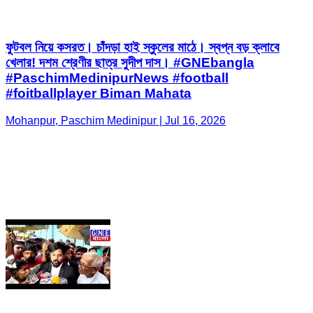
ফুটবল নিয়ে কসরত। চাঁদড়া হাই স্কুলের মাঠে। স্বপ্ন বড় ক্লাবে
খেলার! দশম শ্রেণীর ছাত্র সুদীপ দাস। #GNEbangla
#PaschimMedinipurNews #football
#foitballplayer Biman Mahata
Mohanpur, Paschim Medinipur | Jul 16, 2026