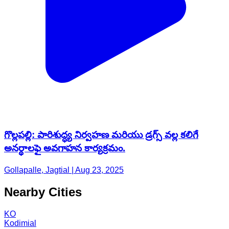
గొల్లపల్లి: పారిశుద్ధ్య నిర్వహణ మరియు డ్రగ్స్ వల్ల కలిగే
అనర్థాలఫై అవగాహన కార్యక్రమం.
Gollapalle, Jagtial | Aug 23, 2025
Nearby Cities
KO
Kodimial