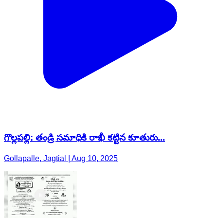
గొల్లపల్లి: తండ్రి సమాధికి రాఖీ కట్టిన కూతురు...
Gollapalle, Jagtial | Aug 10, 2025