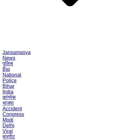
Jansamasya
News
पुलिस
Bjp
National
Police
Bihar
India
कांग्रेस
भाजपा
Accident
Congress
Modi
Delhi
Viral
मारपीट