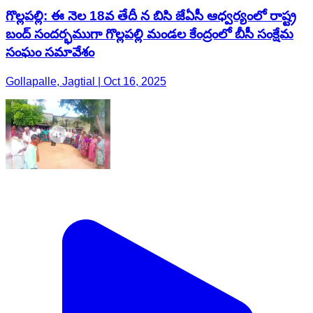
గొల్లపల్లి: ఈ నెల 18వ తేదీ న బిసి జేఏసీ ఆధ్వర్యంలో రాష్ట్ర
బంద్ సందర్భముగా గొల్లపల్లి మండల కేంద్రంలో బీసీ సంక్షేమ
సంఘం సమావేశం
Gollapalle, Jagtial | Oct 16, 2025