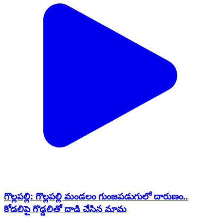
గొల్లపల్లి: గొల్లపల్లి మండలం గుంజపడుగులో దారుణం..
కోడలిపై గొడ్డలితో దాడి చేసిన మామ