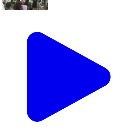
గొల్లపల్లి: భూభారతి చట్టంపై ప్రజలకు అవగాహన కల్పించాలి:
తహసీల్దార్ వరంధన్