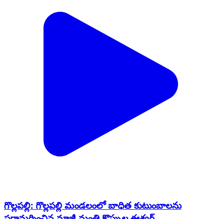
గొల్లపల్లి: గొల్లపల్లి మండలంలో బాధిత కుటుంబాలను
పరామర్శించిన మాజీ మంత్రి కొప్పుల ఈశ్వర్