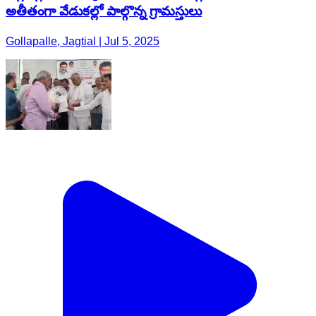
అతీతంగా వేడుకల్లో పాల్గొన్న గ్రామస్తులు
Gollapalle, Jagtial | Jul 5, 2025