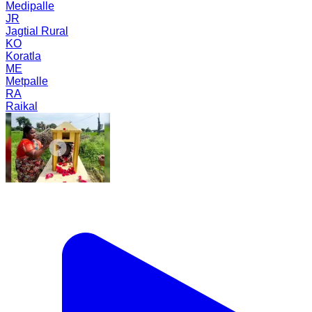
Medipalle
JR
Jagtial Rural
KO
Koratla
ME
Metpalle
RA
Raikal