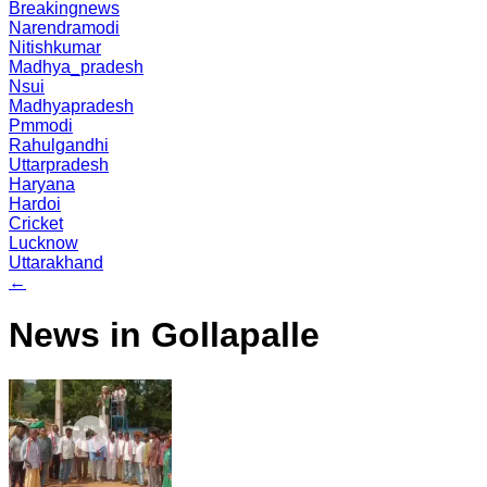
Breakingnews
Narendramodi
Nitishkumar
Madhya_pradesh
Nsui
Madhyapradesh
Pmmodi
Rahulgandhi
Uttarpradesh
Haryana
Hardoi
Cricket
Lucknow
Uttarakhand
←
News in Gollapalle