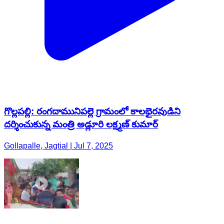
గొల్లపల్లి: రంగదామునిపల్లె గ్రామంలో కాలభైరవుడిని
దర్శించుకున్న మంత్రి అడ్లూరి లక్ష్మణ్ కుమార్
Gollapalle, Jagtial | Jul 7, 2025