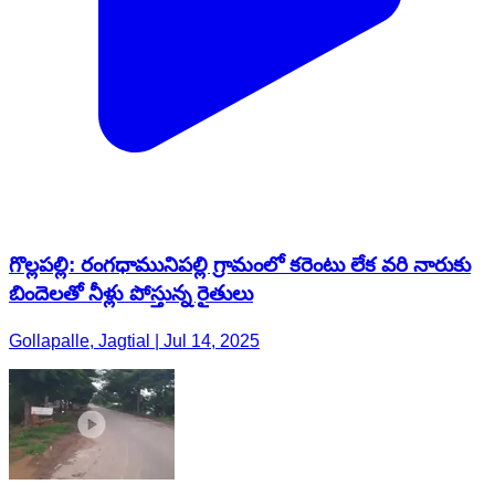
గొల్లపల్లి: రంగధామునిపల్లి గ్రామంలో కరెంటు లేక వరి నారుకు
బిందెలతో నీళ్లు పోస్తున్న రైతులు
Gollapalle, Jagtial | Jul 14, 2025