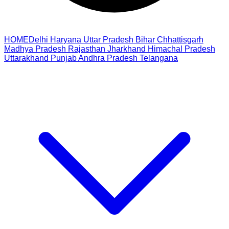
HOME
Delhi
Haryana
Uttar Pradesh
Bihar
Chhattisgarh
Madhya Pradesh
Rajasthan
Jharkhand
Himachal Pradesh
Uttarakhand
Punjab
Andhra Pradesh
Telangana