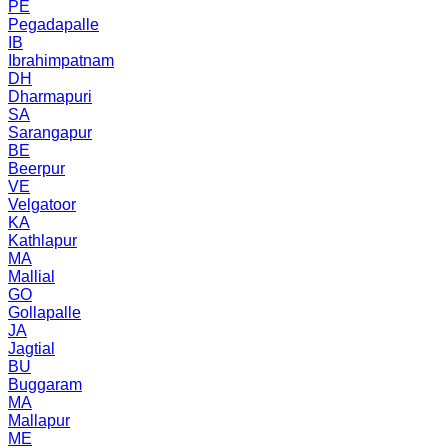
PE
Pegadapalle
IB
Ibrahimpatnam
DH
Dharmapuri
SA
Sarangapur
BE
Beerpur
VE
Velgatoor
KA
Kathlapur
MA
Mallial
GO
Gollapalle
JA
Jagtial
BU
Buggaram
MA
Mallapur
ME