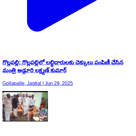
గొల్లపల్లి: గొల్లపల్లిలో లబ్ధిదారులకు చెక్కులు పంపిణీ చేసిన
మంత్రి అడ్లూరి లక్ష్మణ్ కుమార్
Gollapalle, Jagtial | Jun 29, 2025