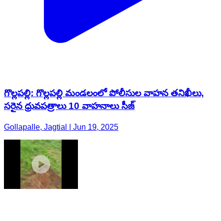
గొల్లపల్లి: గొల్లపల్లి మండలంలో పోలీసుల వాహన తనిఖీలు,
సరైన ధ్రువపత్రాలు 10 వాహనాలు సీజ్
Gollapalle, Jagtial | Jun 19, 2025