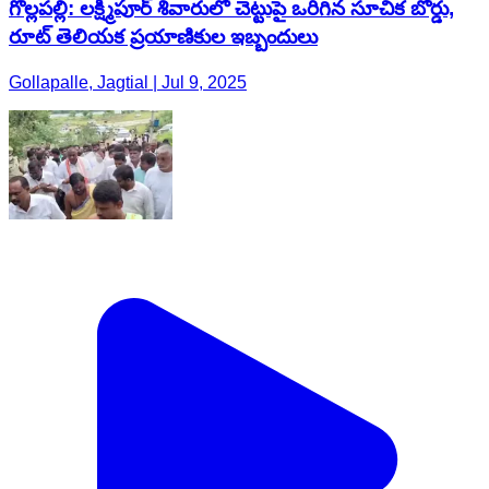
గొల్లపల్లి: లక్ష్మీపూర్ శివారులో చెట్టుపై ఒరిగిన సూచిక బోర్డు,
రూట్ తెలియక ప్రయాణికుల ఇబ్బందులు
Gollapalle, Jagtial | Jul 9, 2025