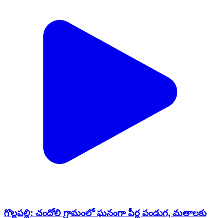
గొల్లపల్లి: చందోలి గ్రామంలో ఘనంగా పీర్ల పండుగ, మతాలకు