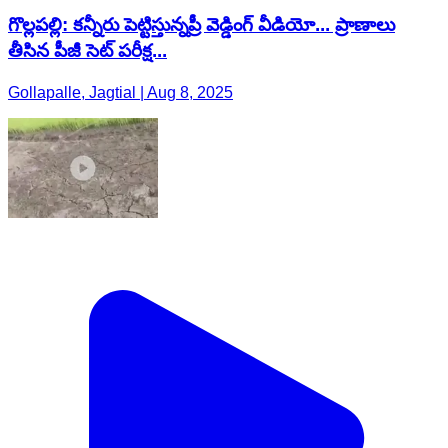
గొల్లపల్లి: కన్నీరు పెట్టిస్తున్నప్రీ వెడ్డింగ్ వీడియో... ప్రాణాలు
తీసిన పీజీ సెట్ పరీక్ష...
Gollapalle, Jagtial | Aug 8, 2025