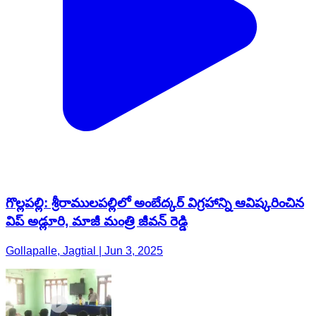
గొల్లపల్లి: శ్రీరాములపల్లిలో అంబేద్కర్ విగ్రహాన్ని ఆవిష్కరించిన
విప్ అడ్లూరి, మాజీ మంత్రి జీవన్ రెడ్డి
Gollapalle, Jagtial | Jun 3, 2025