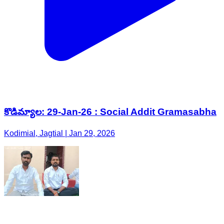
కొడిమ్యాల: 29-Jan-26 : Social Addit Gramasabha
Kodimial, Jagtial | Jan 29, 2026