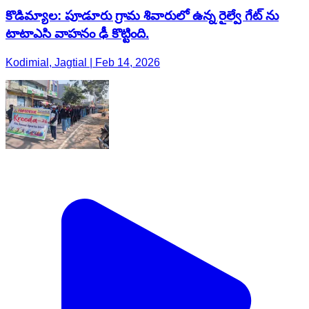
కొడిమ్యాల: పూడూరు గ్రామ శివారులో ఉన్న రైల్వే గేట్ ను
టాటాఎసి వాహనం ఢీ కొట్టింది.
Kodimial, Jagtial | Feb 14, 2026