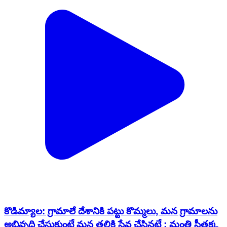
కొడిమ్యాల: గ్రామాలే దేశానికి పట్టు కొమ్మలు, మన గ్రామాలను
అభివృద్ది చేసుకుంటే మన తల్లికి సేవ చేసినట్లే : మంత్రి సీతక్క
Kodimial, Jagtial | Jan 21, 2026