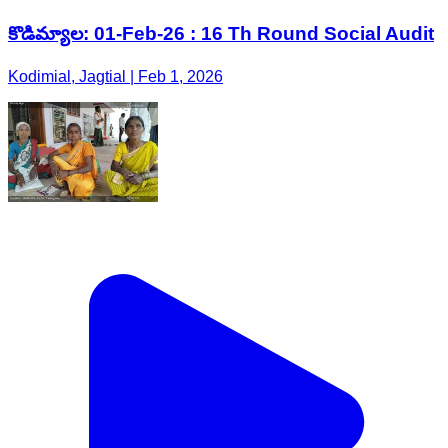
కొడిమ్యాల: 01-Feb-26 : 16 Th Round Social Audit
Kodimial, Jagtial | Feb 1, 2026