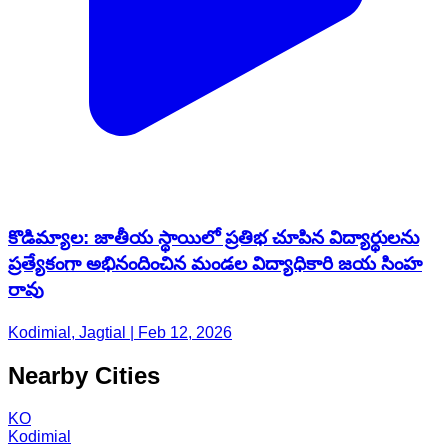
కొడిమ్యాల: జాతీయ స్థాయిలో ప్రతిభ చూపిన విద్యార్థులను
ప్రత్యేకంగా అభినందించిన మండల విద్యాధికారి జయ సింహ
రావు
Kodimial, Jagtial | Feb 12, 2026
Nearby Cities
KO
Kodimial