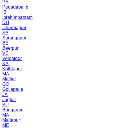
PE
Pegadapalle
IB
Ibrahimpatnam
DH
Dharmapuri
SA
Sarangapur
BE
Beerpur
VE
Velgatoor
KA
Kathlapur
MA
Mallial
GO
Gollapalle
JA
Jagtial
BU
Buggaram
MA
Mallapur
ME