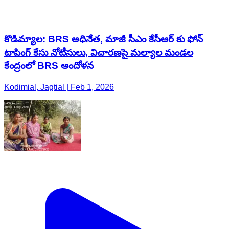
కొడిమ్యాల: BRS అధినేత, మాజీ సీఎం కేసీఆర్ కు ఫోన్
టాపింగ్ కేసు నోటీసులు, విచారణపై మల్యాల మండల
కేంద్రంలో BRS ఆందోళన
Kodimial, Jagtial | Feb 1, 2026