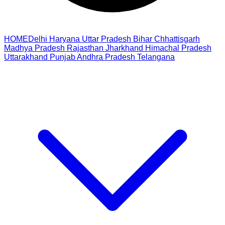
HOME
Delhi
Haryana
Uttar Pradesh
Bihar
Chhattisgarh
Madhya Pradesh
Rajasthan
Jharkhand
Himachal Pradesh
Uttarakhand
Punjab
Andhra Pradesh
Telangana