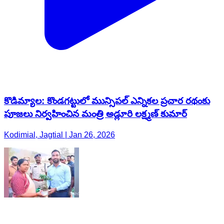
కొడిమ్యాల: కొండగట్టులో మున్సిపల్ ఎన్నికల ప్రచార రథంకు
పూజలు నిర్వహించిన మంత్రి అడ్లూరి లక్ష్మణ్ కుమార్
Kodimial, Jagtial | Jan 26, 2026