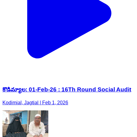
కొడిమ్యాల: 01-Feb-26 : 16Th Round Social Audit
Kodimial, Jagtial | Feb 1, 2026