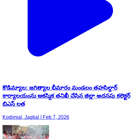
కొడిమ్యాల: జగిత్యాల భీమారం మండలం తహసిల్దార్
కార్యాలయంను ఆకస్మిక తనిఖీ చేసిన జిల్లా అదనపు కలెక్టర్
బిఎస్ లత
Kodimial, Jagtial | Feb 7, 2026