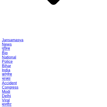
Jansamasya
News
पुलिस
Bjp
National
Police
Bihar
India
कांग्रेस
भाजपा
Accident
Congress
Modi
Delhi
Viral
मारपीट