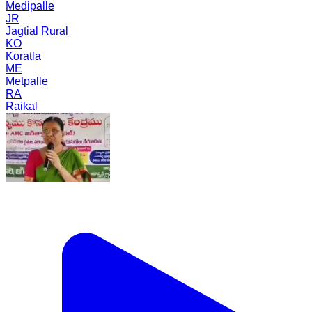
Medipalle
JR
Jagtial Rural
KO
Koratla
ME
Metpalle
RA
Raikal