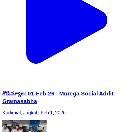
కొడిమ్యాల: 01-Feb-26 : Mnrega Social Addit
Gramasabha
Kodimial, Jagtial | Feb 1, 2026