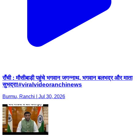
राँची : मौसीबाड़ी पहुंचे भगवान जगन्नाथ, भगवान बलभद्र और माता
सुभद्रा!#viralvideoranchinews
Burmu, Ranchi | Jul 30, 2026