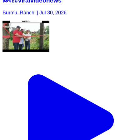
किया!#viralvideonews
Burmu, Ranchi | Jul 30, 2026