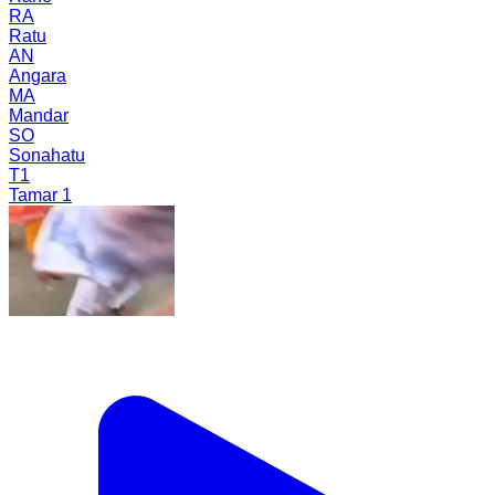
RA
Ratu
AN
Angara
MA
Mandar
SO
Sonahatu
T1
Tamar 1