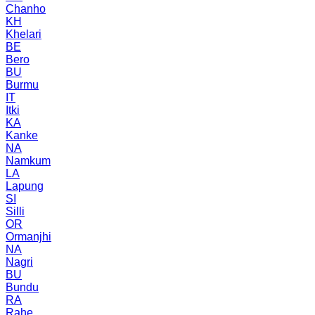
Chanho
KH
Khelari
BE
Bero
BU
Burmu
IT
Itki
KA
Kanke
NA
Namkum
LA
Lapung
SI
Silli
OR
Ormanjhi
NA
Nagri
BU
Bundu
RA
Rahe