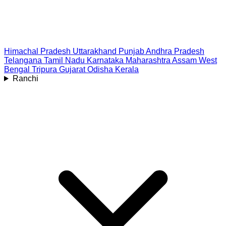
Himachal Pradesh
Uttarakhand
Punjab
Andhra Pradesh
Telangana
Tamil Nadu
Karnataka
Maharashtra
Assam
West
Bengal
Tripura
Gujarat
Odisha
Kerala
Ranchi