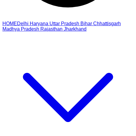
HOME
Delhi
Haryana
Uttar Pradesh
Bihar
Chhattisgarh
Madhya Pradesh
Rajasthan
Jharkhand