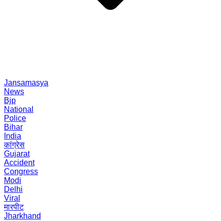
Jansamasya
News
Bjp
National
Police
Bihar
India
कांग्रेस
Gujarat
Accident
Congress
Modi
Delhi
Viral
मारपीट
Jharkhand