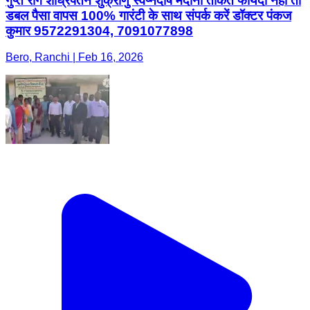
गुप्त रोग शीघ्रपतन शुक्राणु स्वप्नदोष मर्दाना ताकत फायदा नहीं तो
डबल पैसा वापस 100% गारंटी के साथ संपर्क करें डॉक्टर पंकज
कुमार 9572291304, 7091077898
Bero, Ranchi | Feb 16, 2026