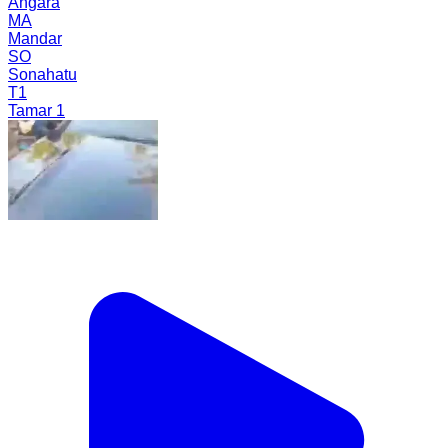
Angara
MA
Mandar
SO
Sonahatu
T1
Tamar 1