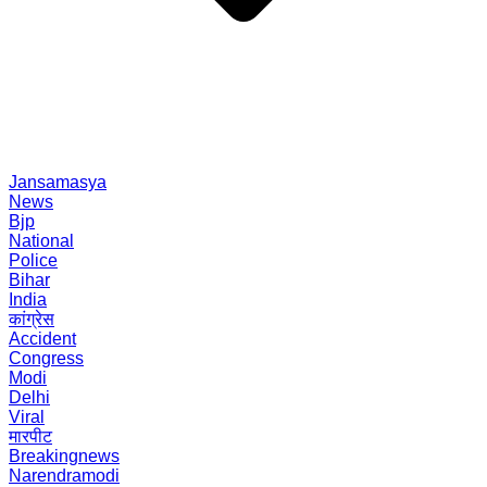
Jansamasya
News
Bjp
National
Police
Bihar
India
कांग्रेस
Accident
Congress
Modi
Delhi
Viral
मारपीट
Breakingnews
Narendramodi