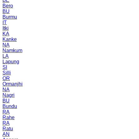
BE
Bero
BU
Burmu
IT
Itki
KA
Kanke
NA
Namkum
LA
Lapung
SI
Silli
OR
Ormanjhi
NA
Nagri
BU
Bundu
RA
Rahe
RA
Ratu
AN