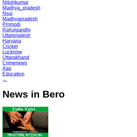
Nitishkumar
Madhya_pradesh
Nsui
Madhyapradesh
Pmmodi
Rahulgandhi
Uttarpradesh
Haryana
Cricket
Lucknow
Uttarakhand
Crimenews
Aap
Education
←
News in Bero