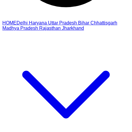
HOME
Delhi
Haryana
Uttar Pradesh
Bihar
Chhattisgarh
Madhya Pradesh
Rajasthan
Jharkhand