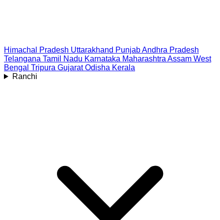
Himachal Pradesh
Uttarakhand
Punjab
Andhra Pradesh
Telangana
Tamil Nadu
Karnataka
Maharashtra
Assam
West
Bengal
Tripura
Gujarat
Odisha
Kerala
Ranchi