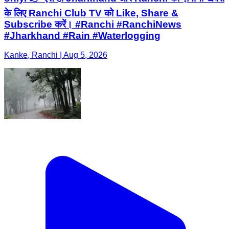
के लिए Ranchi Club TV को Like, Share &
Subscribe करें। #Ranchi #RanchiNews
#Jharkhand #Rain #Waterlogging
Kanke, Ranchi | Aug 5, 2026