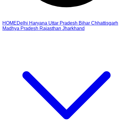
HOME
Delhi
Haryana
Uttar Pradesh
Bihar
Chhattisgarh
Madhya Pradesh
Rajasthan
Jharkhand