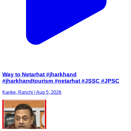
Way to Netarhat #jharkhand
#jharkhandtourism #netarhat #JSSC #JPSC
Kanke, Ranchi | Aug 5, 2026