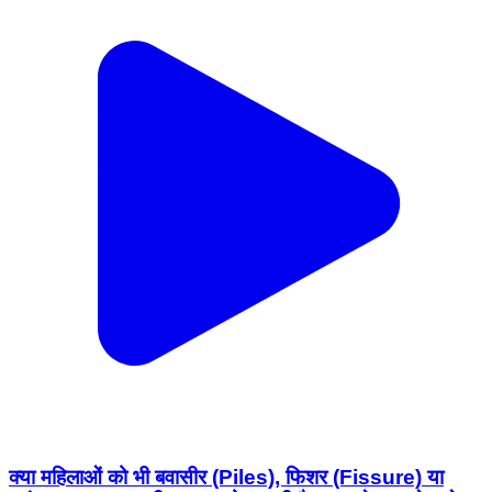
क्या महिलाओं को भी बवासीर (Piles), फिशर (Fissure) या
भगंदर (Fistula) की समस्या हो सकती है ? इस हेल्थ अवेयरनेस
वीडियो में डॉ. करिश्मा राव महिलाओं में होने वाली मलद्वार संबंधी
समस्याओं, उनके लक्षण और समय पर डॉक्टर से परामर्श लेने के
महत्व के बारे में जानकारी दे रही हैं। विशेषज्ञ: Dr. Karishma
Rao (BHMS, CKS) 📍 Piles Cure Clinic Opposite