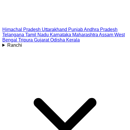
Himachal Pradesh
Uttarakhand
Punjab
Andhra Pradesh
Telangana
Tamil Nadu
Karnataka
Maharashtra
Assam
West
Bengal
Tripura
Gujarat
Odisha
Kerala
Ranchi