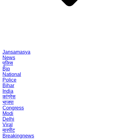
Jansamasya
News
पुलिस
Bjp
National
Police
Bihar
India
कांग्रेस
भाजपा
Congress
Modi
Delhi
Viral
मारपीट
Breakingnews