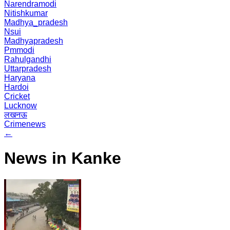
Narendramodi
Nitishkumar
Madhya_pradesh
Nsui
Madhyapradesh
Pmmodi
Rahulgandhi
Uttarpradesh
Haryana
Hardoi
Cricket
Lucknow
लखनऊ
Crimenews
←
News in Kanke