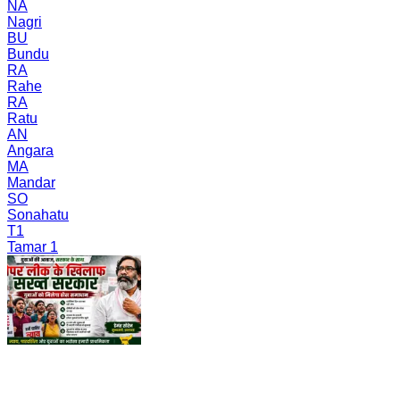
NA
Nagri
BU
Bundu
RA
Rahe
RA
Ratu
AN
Angara
MA
Mandar
SO
Sonahatu
T1
Tamar 1