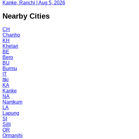
Kanke, Ranchi | Aug 5, 2026
Nearby Cities
CH
Chanho
KH
Khelari
BE
Bero
BU
Burmu
IT
Itki
KA
Kanke
NA
Namkum
LA
Lapung
SI
Silli
OR
Ormanjhi