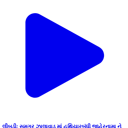
લીંબડી: સમગ્ર ઝાલાવાડ માં હથિયારબંધી જાહેરનામા ને