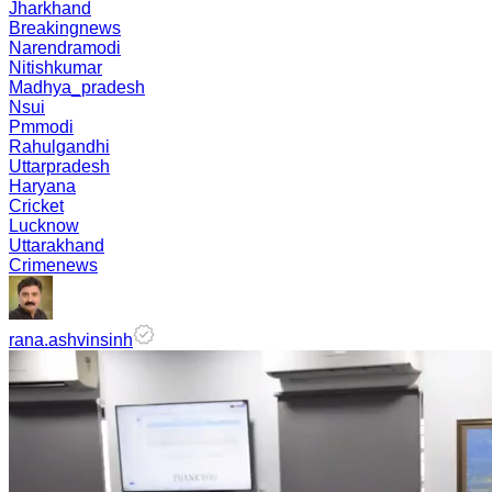
Jharkhand
Breakingnews
Narendramodi
Nitishkumar
Madhya_pradesh
Nsui
Pmmodi
Rahulgandhi
Uttarpradesh
Haryana
Cricket
Lucknow
Uttarakhand
Crimenews
rana.ashvinsinh