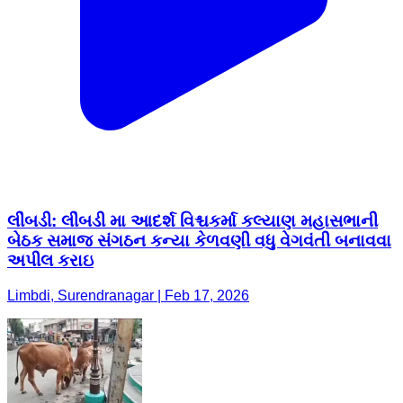
લીંબડી: લીંબડી મા આદર્શ વિશ્ચકર્મા કલ્યાણ મહાસભાની
બેઠક સમાજ સંગઠન કન્યા કેળવણી વધુ વેગવંતી બનાવવા
અપીલ કરાઇ
Limbdi, Surendranagar | Feb 17, 2026