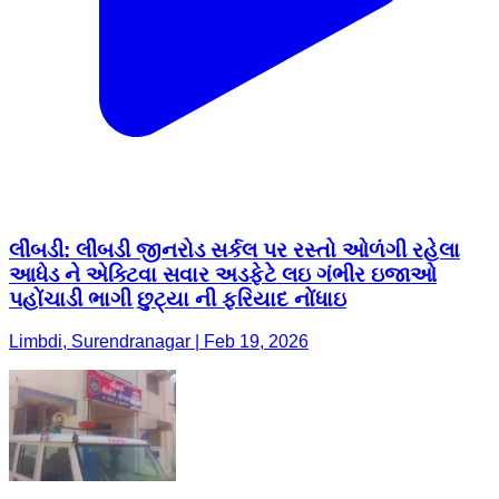
લીંબડી: લીંબડી જીનરોડ સર્કલ પર રસ્તો ઓળંગી રહેલા
આધેડ ને એક્ટિવા સવાર અડફેટે લઇ ગંભીર ઇજાઓ
પહોંચાડી ભાગી છુટ્યા ની ફરિયાદ નોંધાઇ
Limbdi, Surendranagar | Feb 19, 2026