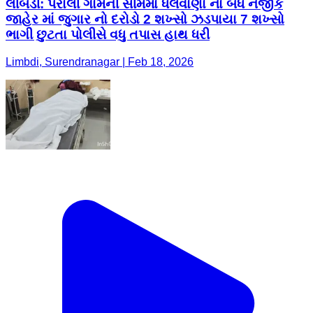
લીંબડી: પરાલી ગામની સીમમાં ધલવાણા ના બંધ નજીક
જાહેર માં જુગાર નો દરોડો 2 શખ્સો ઝડપાયા 7 શખ્સો
ભાગી છુટતા પોલીસે વધુ તપાસ હાથ ધરી
Limbdi, Surendranagar | Feb 18, 2026