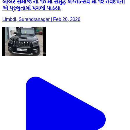
બાબર સમાજ નો ૧૦ મો સમુહ લગ્નોત્સવ મા ૧૨ નવદંપતી
એ પ્રભુતામાં પગલાં પાડયા
Limbdi, Surendranagar | Feb 20, 2026