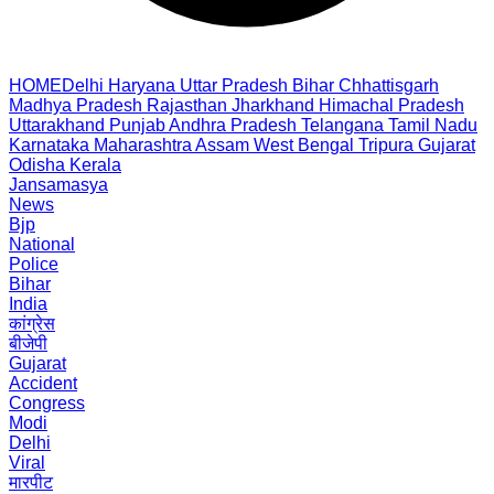
HOME
Delhi
Haryana
Uttar Pradesh
Bihar
Chhattisgarh
Madhya Pradesh
Rajasthan
Jharkhand
Himachal Pradesh
Uttarakhand
Punjab
Andhra Pradesh
Telangana
Tamil Nadu
Karnataka
Maharashtra
Assam
West Bengal
Tripura
Gujarat
Odisha
Kerala
Jansamasya
News
Bjp
National
Police
Bihar
India
कांग्रेस
बीजेपी
Gujarat
Accident
Congress
Modi
Delhi
Viral
मारपीट