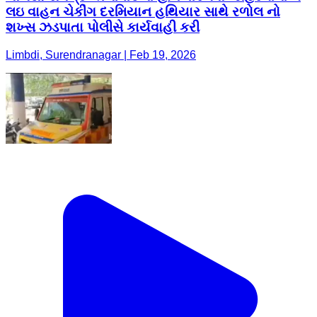
લઇ વાહન ચેકીંગ દરમિયાન હથિયાર સાથે રળોલ નો
શખ્સ ઝડપાતા પોલીસે કાર્યવાહી કરી
Limbdi, Surendranagar | Feb 19, 2026