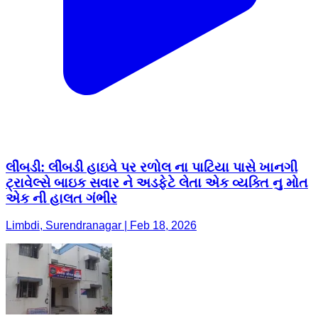
લીંબડી: લીંબડી હાઇવે પર રળોલ ના પાટિયા પાસે ખાનગી
ટ્રાવેલ્સે બાઇક સવાર ને અડફેટે લેતા એક વ્યક્તિ નુ મોત
એક ની હાલત ગંભીર
Limbdi, Surendranagar | Feb 18, 2026