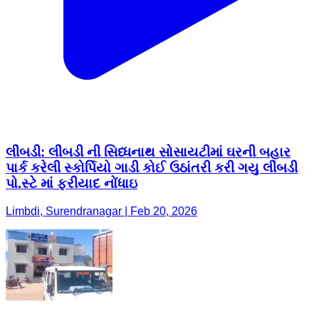
લીંબડી: લીંબડી ની સિધ્ધનાથ સોસાયટીમાં ઘરની બહાર
પાર્ક કરેલી સ્કોર્પિયો ગાડી કોઈ ઉઠાંતરી કરી ગયુ લીંબડી
પો.સ્ટે માં ફરીયાદ નોંધાઇ
Limbdi, Surendranagar | Feb 20, 2026