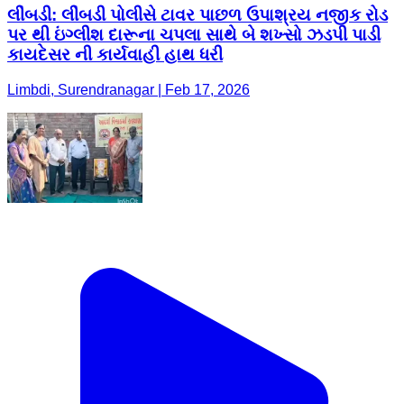
લીંબડી: લીંબડી પોલીસે ટાવર પાછળ ઉપાશ્રય નજીક રોડ
પર થી ઇંગ્લીશ દારૂના ચપલા સાથે બે શખ્સો ઝડપી પાડી
કાયદેસર ની કાર્યવાહી હાથ ધરી
Limbdi, Surendranagar | Feb 17, 2026