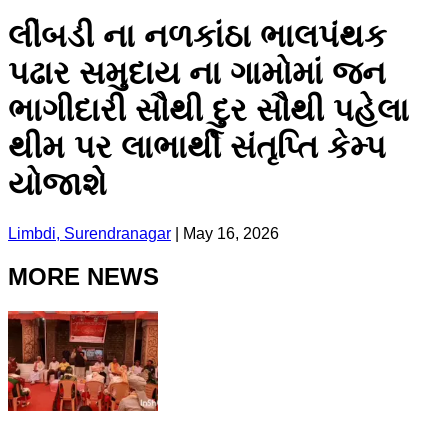
લીંબડી ના નળકાંઠા ભાલપંથક
પઢાર સમુદાય ના ગામોમાં જન
ભાગીદારી સૌથી દુર સૌથી પહેલા
થીમ પર લાભાર્થી સંતૃપ્તિ કેમ્પ
યોજાશે
Limbdi, Surendranagar
|
May 16, 2026
MORE NEWS