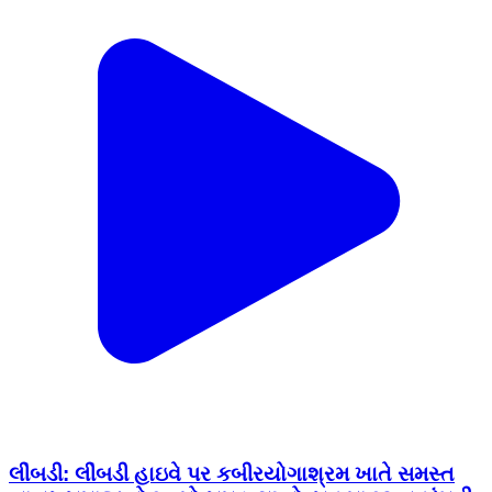
લીંબડી: લીંબડી હાઇવે પર કબીરયોગાશ્રમ ખાતે સમસ્ત