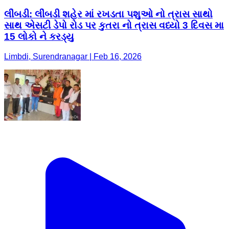
લીંબડી: લીંબડી શહેર માં રખડતા પશુઓ નો ત્રાસ સાથો
સાથ એસટી ડેપો રોડ પર કુતરા નો ત્રાસ વધ્યો 3 દિવસ મા
15 લોકો ને કરડ્યુ
Limbdi, Surendranagar | Feb 16, 2026