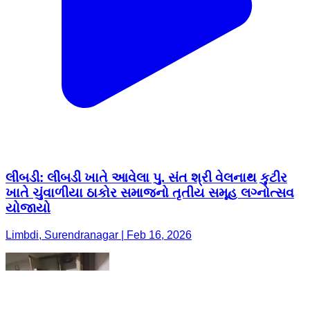
લીંબડી: લીંબડી ખાતે આવેલા પુ. સંત શ્રી વેલનાથ કુટીર
ખાતે ચુંવાળીયા ઠાકોર સમાજનો તૃતીય સમૂહ લગ્નોત્સવ
યોજાયો
Limbdi, Surendranagar | Feb 16, 2026