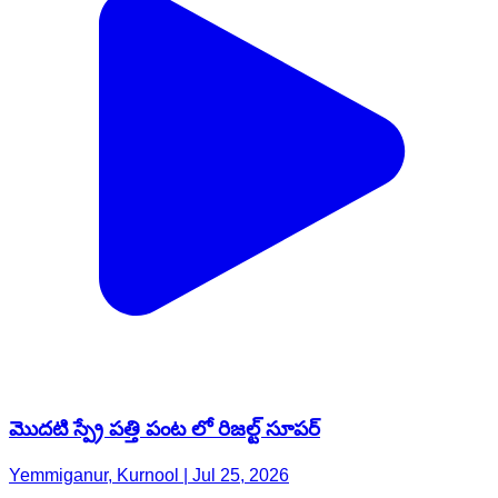
మొదటి స్ప్రే పత్తి పంట లో రిజల్ట్ సూపర్
Yemmiganur, Kurnool | Jul 25, 2026