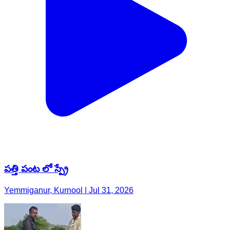
పత్తి పంట లో స్ప్రే
Yemmiganur, Kurnool | Jul 31, 2026