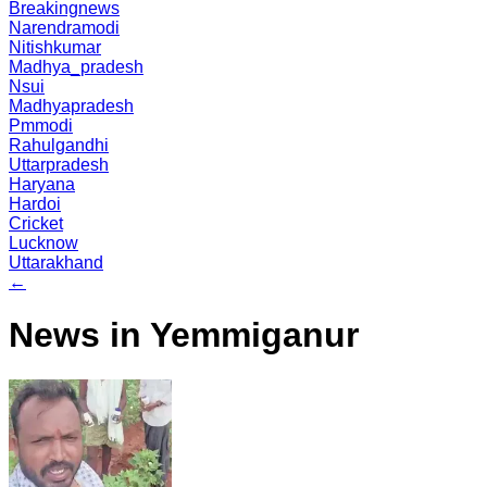
Breakingnews
Narendramodi
Nitishkumar
Madhya_pradesh
Nsui
Madhyapradesh
Pmmodi
Rahulgandhi
Uttarpradesh
Haryana
Hardoi
Cricket
Lucknow
Uttarakhand
←
News in Yemmiganur