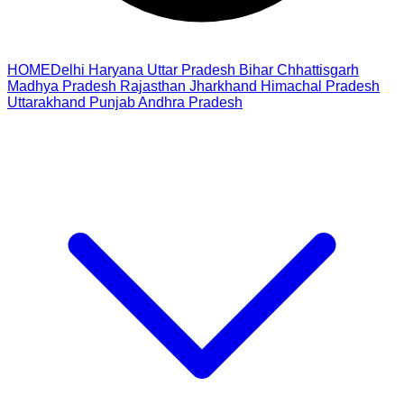
HOME
Delhi
Haryana
Uttar Pradesh
Bihar
Chhattisgarh
Madhya Pradesh
Rajasthan
Jharkhand
Himachal Pradesh
Uttarakhand
Punjab
Andhra Pradesh