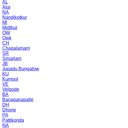
AL
Alur
NA
Nandikotkur
MI
Midthur
OW
Owk
CH
Chagalamarri
SR
Srisailam
JB
Jupadu Bungalow
KU
Kurnool
VE
Velgode
BA
Banaganapalle
DH
Dhone
PA
Pattikonda
NA