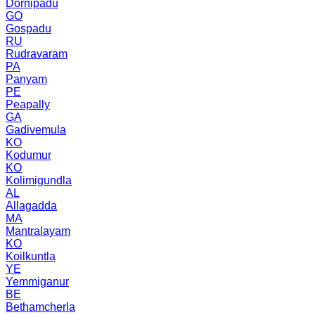
Dornipadu
GO
Gospadu
RU
Rudravaram
PA
Panyam
PE
Peapally
GA
Gadivemula
KO
Kodumur
KO
Kolimigundla
AL
Allagadda
MA
Mantralayam
KO
Koilkuntla
YE
Yemmiganur
BE
Bethamcherla