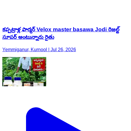
కప్పట్రాళ్ల ఫార్మర్ Velox master basawa Jodi రిజల్ట్
సూపర్ అంటున్నారు రైతు
Yemmiganur, Kurnool | Jul 26, 2026