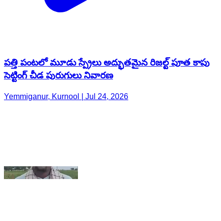
పత్తి పంటలో మూడు స్ప్రేలు అద్భుతమైన రిజల్ట్ పూత కాపు
సెట్టింగ్ చీడ పురుగులు నివారణ
Yemmiganur, Kurnool | Jul 24, 2026