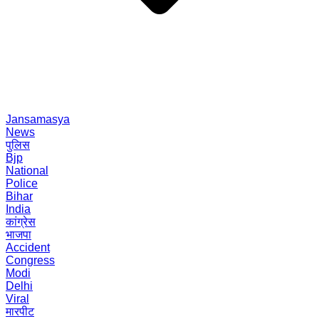
Jansamasya
News
पुलिस
Bjp
National
Police
Bihar
India
कांग्रेस
भाजपा
Accident
Congress
Modi
Delhi
Viral
मारपीट