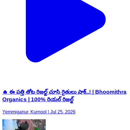
🔥 ఈ పత్తి తోట రిజల్ట్ చూసి రైతులు షాక్..! | Bhoomithra
Organics | 100% రియల్ రిజల్ట్
Yemmiganur, Kurnool | Jul 25, 2026