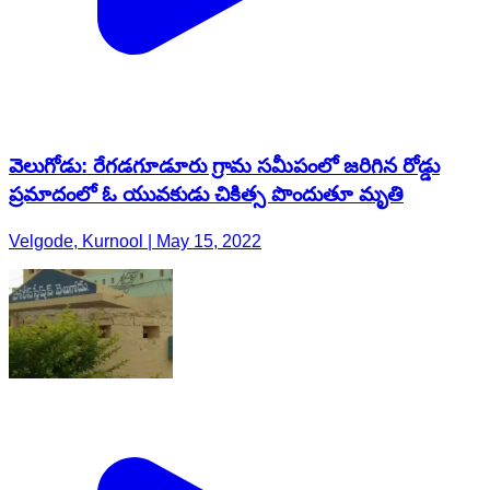
వెలుగోడు: రేగడగూడూరు గ్రామ సమీపంలో జరిగిన రోడ్డు
ప్రమాదంలో ఓ యువకుడు చికిత్స పొందుతూ మృతి
Velgode, Kurnool | May 15, 2022