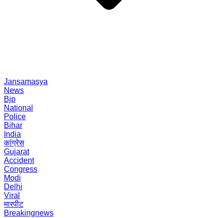
Jansamasya
News
Bjp
National
Police
Bihar
India
कांग्रेस
Gujarat
Accident
Congress
Modi
Delhi
Viral
मारपीट
Breakingnews