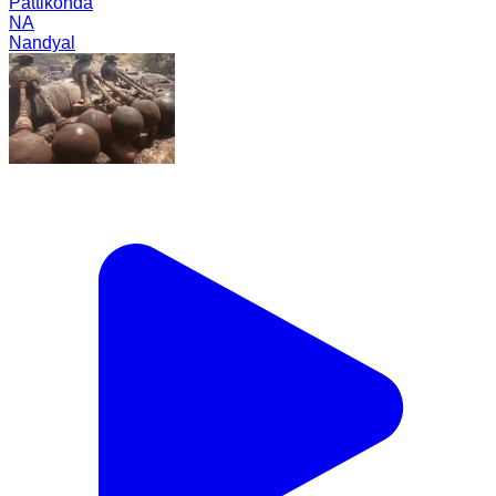
Pattikonda
NA
Nandyal