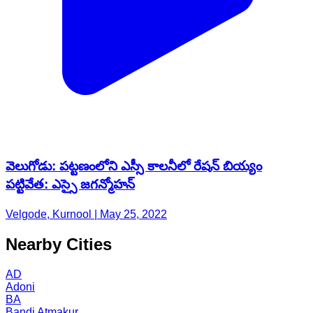
వెలుగోడు: పట్టణంలోని ఎస్సీ కాలనీలో రేషన్ బియ్యం
పట్టివేత: ఎస్సై జగన్మోహన్
Velgode, Kurnool | May 25, 2022
Nearby Cities
AD
Adoni
BA
Bandi Atmakur