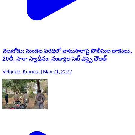
వెలుగోడు: మండల పరిధిలో నాటుసారాపై పోలీసుల దాడులు..
20లీ. సారా స్వాధీనం: నంద్యాల సెబ్‌ ఎస్సై దౌలత్
Velgode, Kurnool | May 21, 2022