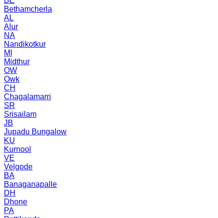
BE
Bethamcherla
AL
Alur
NA
Nandikotkur
MI
Midthur
OW
Owk
CH
Chagalamarri
SR
Srisailam
JB
Jupadu Bungalow
KU
Kurnool
VE
Velgode
BA
Banaganapalle
DH
Dhone
PA