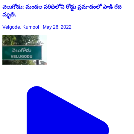
వెలుగోడు: మండల పరిధిలోని రోడ్డు ప్రమాదంలో పాడి గేదె
మృతి.
Velgode, Kurnool | May 26, 2022