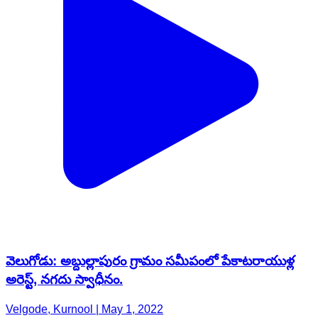
వెలుగోడు: అబ్దుల్లాపురం గ్రామం సమీపంలో పేకాటరాయుళ్ల
అరెస్ట్, నగదు స్వాధీనం.
Velgode, Kurnool | May 1, 2022