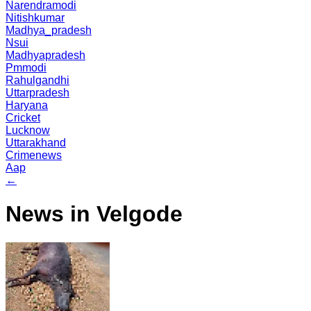
Narendramodi
Nitishkumar
Madhya_pradesh
Nsui
Madhyapradesh
Pmmodi
Rahulgandhi
Uttarpradesh
Haryana
Cricket
Lucknow
Uttarakhand
Crimenews
Aap
←
News in Velgode