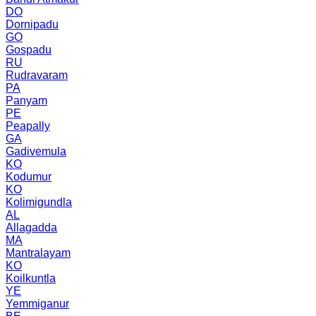
DO
Dornipadu
GO
Gospadu
RU
Rudravaram
PA
Panyam
PE
Peapally
GA
Gadivemula
KO
Kodumur
KO
Kolimigundla
AL
Allagadda
MA
Mantralayam
KO
Koilkuntla
YE
Yemmiganur