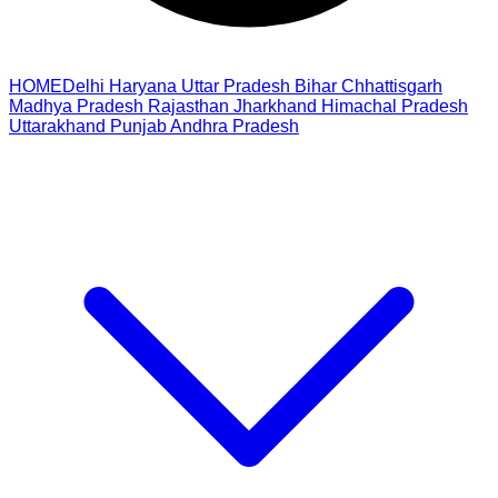
HOME
Delhi
Haryana
Uttar Pradesh
Bihar
Chhattisgarh
Madhya Pradesh
Rajasthan
Jharkhand
Himachal Pradesh
Uttarakhand
Punjab
Andhra Pradesh