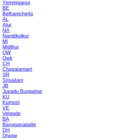
Yemmiganur
BE
Bethamcherla
AL
Alur
NA
Nandikotkur
MI
Midthur
OW
Owk
CH
Chagalamarri
SR
Srisailam
JB
Jupadu Bungalow
KU
Kurnool
VE
Velgode
BA
Banaganapalle
DH
Dhone