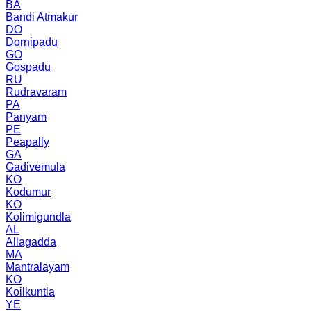
BA
Bandi Atmakur
DO
Dornipadu
GO
Gospadu
RU
Rudravaram
PA
Panyam
PE
Peapally
GA
Gadivemula
KO
Kodumur
KO
Kolimigundla
AL
Allagadda
MA
Mantralayam
KO
Koilkuntla
YE