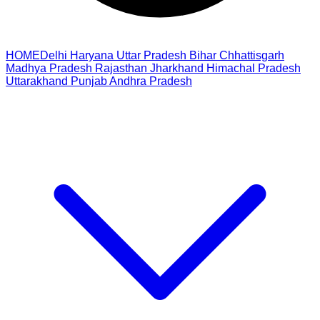
HOME
Delhi
Haryana
Uttar Pradesh
Bihar
Chhattisgarh
Madhya Pradesh
Rajasthan
Jharkhand
Himachal Pradesh
Uttarakhand
Punjab
Andhra Pradesh