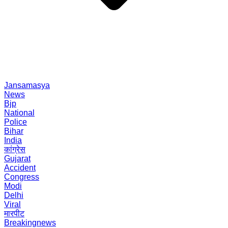
Jansamasya
News
Bjp
National
Police
Bihar
India
कांग्रेस
Gujarat
Accident
Congress
Modi
Delhi
Viral
मारपीट
Breakingnews