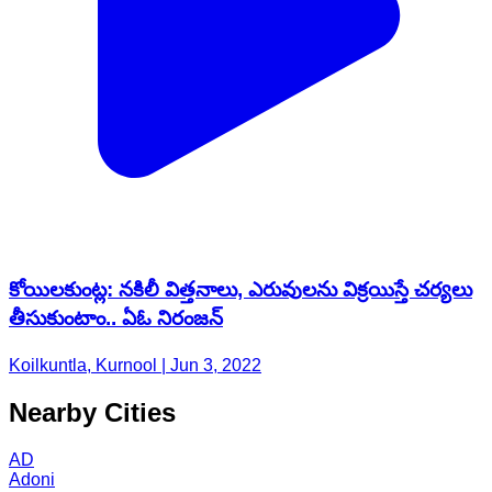
కోయిలకుంట్ల: నకిలీ విత్త‌నాలు, ఎరువుల‌ను విక్రయిస్తే చర్యలు
తీసుకుంటాం.. ఏఓ నిరంజన్
Koilkuntla, Kurnool | Jun 3, 2022
Nearby Cities
AD
Adoni