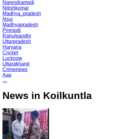
Narendramodi
Nitishkumar
Madhya_pradesh
Nsui
Madhyapradesh
Pmmodi
Rahulgandhi
Uttarpradesh
Haryana
Cricket
Lucknow
Uttarakhand
Crimenews
Aap
←
News in Koilkuntla