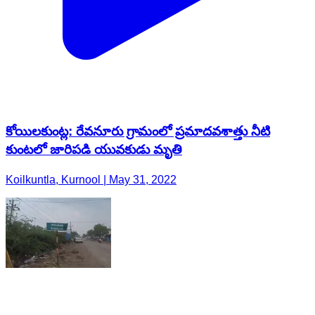
కోయిలకుంట్ల: రేవనూరు గ్రామంలో ప్రమాదవశాత్తు నీటి
కుంటలో జారిపడి యువకుడు మృతి
Koilkuntla, Kurnool | May 31, 2022