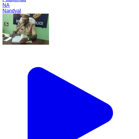
NA
Nandyal