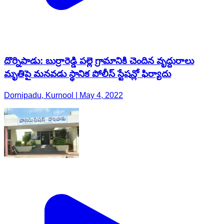
దొర్నిపాడు: బుర్రారెడ్డి పల్లె గ్రామానికి చెందిన వృద్దురాలు
మృతిపై మనవడు స్థానిక పోలీస్ స్టేషన్లో ఫిర్యాదు
Dornipadu, Kurnool | May 4, 2022