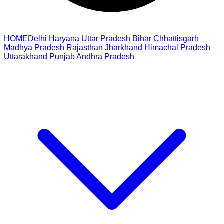
HOME
Delhi
Haryana
Uttar Pradesh
Bihar
Chhattisgarh
Madhya Pradesh
Rajasthan
Jharkhand
Himachal Pradesh
Uttarakhand
Punjab
Andhra Pradesh