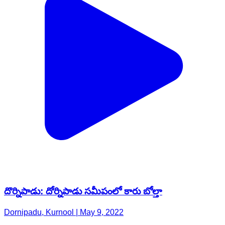
దొర్నిపాడు: దోర్నిపాడు సమీపంలో కారు బోల్తా
Dornipadu, Kurnool | May 9, 2022