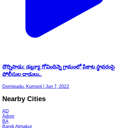
దొర్నిపాడు: డబ్ల్యూ గోవిందిన్నె గ్రామంలో పేకాట స్థావ‌రంపై
పోలీసుల దాడులు..
Dornipadu, Kurnool | Jun 7, 2022
Nearby Cities
AD
Adoni
BA
Bandi Atmakur