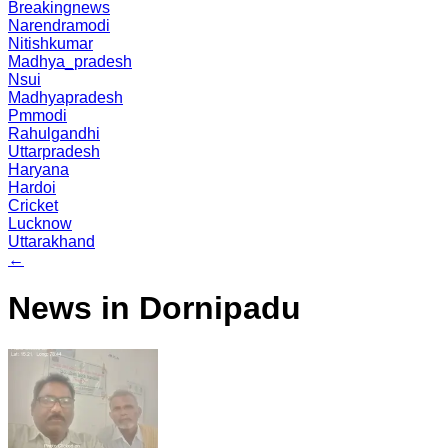
Breakingnews
Narendramodi
Nitishkumar
Madhya_pradesh
Nsui
Madhyapradesh
Pmmodi
Rahulgandhi
Uttarpradesh
Haryana
Hardoi
Cricket
Lucknow
Uttarakhand
←
News in Dornipadu