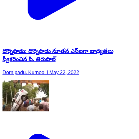
దొర్నిపాడు: దొర్నిపాడు నూతన ఎస్ఐగా బాధ్యతలు
స్వీకరించిన పి. తిరుపాల్
Dornipadu, Kurnool | May 22, 2022