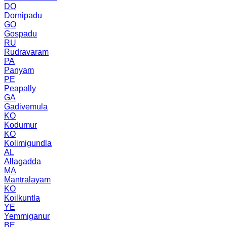
DO
Dornipadu
GO
Gospadu
RU
Rudravaram
PA
Panyam
PE
Peapally
GA
Gadivemula
KO
Kodumur
KO
Kolimigundla
AL
Allagadda
MA
Mantralayam
KO
Koilkuntla
YE
Yemmiganur
BE