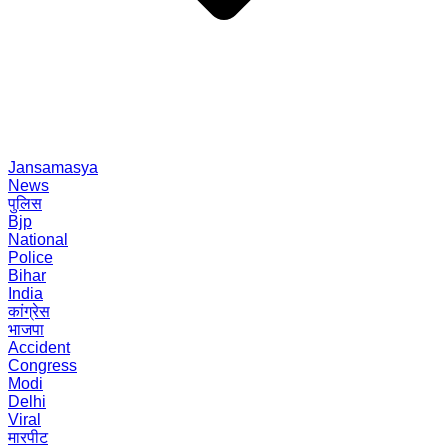
Jansamasya
News
पुलिस
Bjp
National
Police
Bihar
India
कांग्रेस
भाजपा
Accident
Congress
Modi
Delhi
Viral
मारपीट