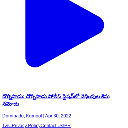
దొర్నిపాడు: దొర్నిపాడు పోలీస్ స్టేషన్‌లో వేధింపుల కేసు
నమోదు
Dornipadu, Kurnool | Apr 30, 2022
T&C
Privacy Policy
Contact Us
IPR