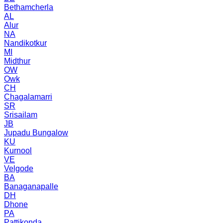
Bethamcherla
AL
Alur
NA
Nandikotkur
MI
Midthur
OW
Owk
CH
Chagalamarri
SR
Srisailam
JB
Jupadu Bungalow
KU
Kurnool
VE
Velgode
BA
Banaganapalle
DH
Dhone
PA
Pattikonda