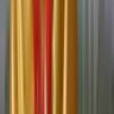
బాపట్ల: అద్దంకిలో వాహనాలు తనిఖీ చేపట్టిన ఎస్సై
సాయికుమార్, వాహనదారులకు సూచన