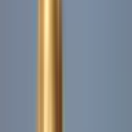
Telangana
Tamil Nadu
Karnataka
Maharashtra
Assam
West
Bengal
Tripura
Gujarat
Odisha
Kerala
Bapatla