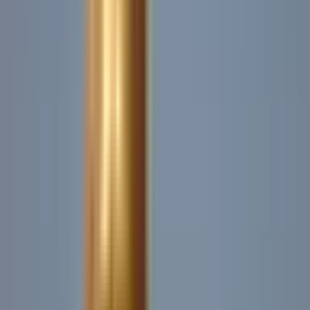
Select City