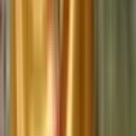
బాపట్ల: సంతమాగులూరు లో అంతరాష్ట్ర విద్యుత్ వైర్లు చోరీ
దొంగలు అరెస్టు.. కారు, రాగి, అల్యూమినియం తీగలు
స్వాధీనం