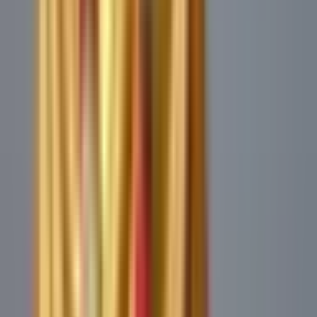
బాపట్ల: చీరాలలో ముఖ్యమంత్రి సభ ఏర్పాట్లను పరిశీలించిన
కలెక్టర్ వినోద్ కుమార్, ఎస్పీ ఉమామహేశ్వర్
Bapatla, Bapatla | Aug 5, 2026