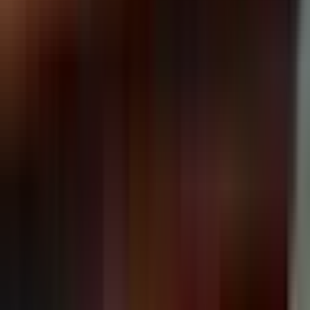
బాపట్ల: పుట్టవారి పాలెం లో 1.84 కోట్లు ముఖ్యమంత్రి
సహాయనిధి చెక్కులు అందించిన మంత్రి రవికుమార్, టూరిజం
చైర్మన్ బాలాజీ
Bapatla, Bapatla | Aug 2, 2026