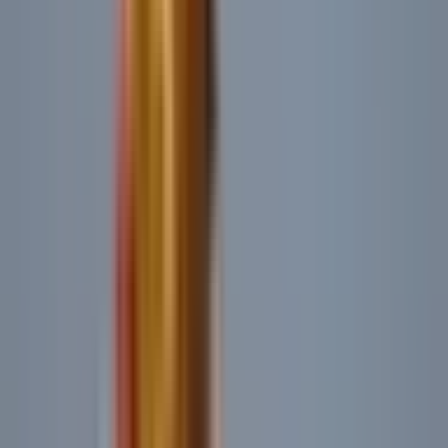
బాపట్ల: చీరాల లో జరిగిన సభలో జిల్లా మెప్మా,,RWS
అధికారుల పని తీరు బాగాలేదని క్లాస్ పీకిన ముఖ్యమంత్రి
Bapatla, Bapatla | Aug 7, 2026