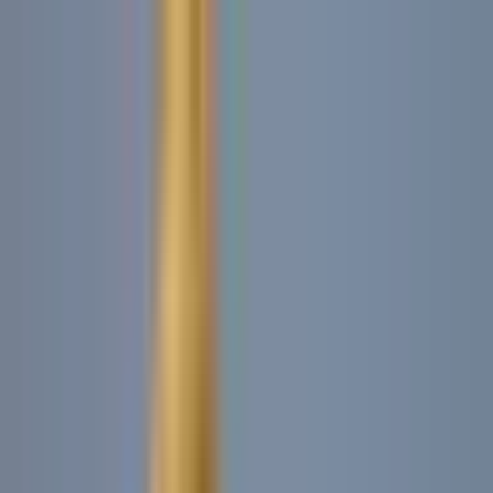
Install App