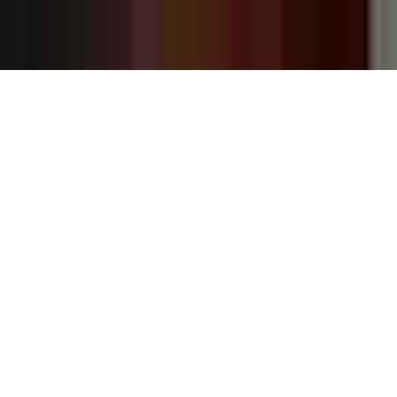
బాపట్ల: అద్దంకిలో పోలింగ్ కేంద్రాల వద్ద ఓటర్ల ముసాయిదా
జాబితా ప్రచురణ: ఎమ్మార్వో శ్రీ చరణ్