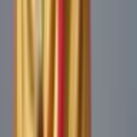
బాపట్ల: ఇంకొల్లు కార్డెన్ సెర్చ్ చేపట్టిన పోలీసులు, సరైన పత్రాలు
లేని 24 ద్విచక్ర వాహనాలు స్వాధీనం చేసుకున్నట్లు వెల్లడించిన
సీఐ