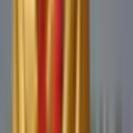
బాపట్ల: తిమ్మన్నపాలెంలో భారీ దొంగతనం, సంఘటన స్థలాన్ని
పరిశీలించిన ఎస్సై రమేష్.. వేలిముద్రలు స్వీకరించిన క్లూస్ టీం
Bapatla, Bapatla | Aug 5, 2026