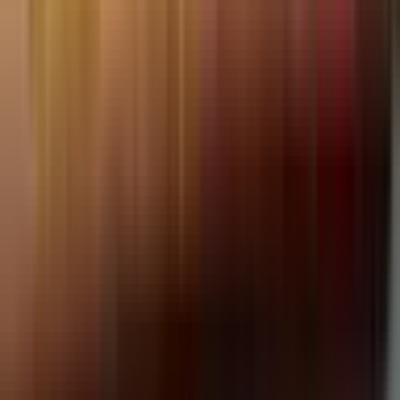
Bapatla, Bapatla | Aug 2, 2026