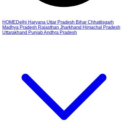
HOME
Delhi
Haryana
Uttar Pradesh
Bihar
Chhattisgarh
Madhya Pradesh
Rajasthan
Jharkhand
Himachal Pradesh
Uttarakhand
Punjab
Andhra Pradesh