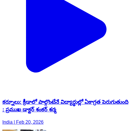
కర్నూలు: క్రీడాలో పాల్గొంటేనే విద్యార్థుల్లో ఏకాగ్రత పెరుగుతుంది
: ప్రముఖ డాక్టర్ శంకర్ శర్మ
India | Feb 20, 2026