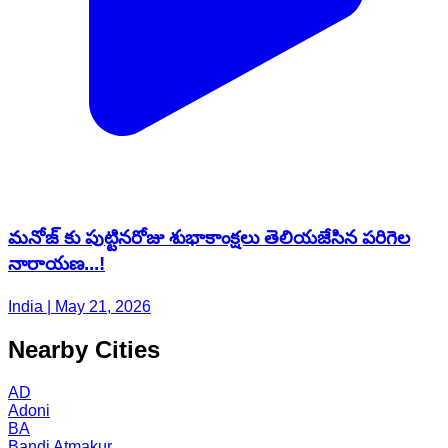
మనోజ్ కు పుట్టినరోజు శుభాకాంక్షలు తెలియజేసిన పరిగెల
నారాయణ...!
India | May 21, 2026
Nearby Cities
AD
Adoni
BA
Bandi Atmakur