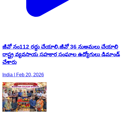
జీవో నం112 రద్దు చేయాలి,జీవో 36 నుఅమలు చేయాలి
రాష్ట్ర వ్యవసాయ సహకార సంఘాల ఉద్యోగులు డిమాండ్
చేశారు
India | Feb 20, 2026