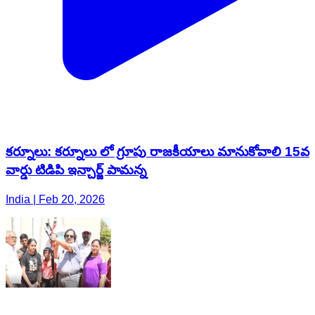
కర్నూలు: కర్నూలు లో గ్రూపు రాజకీయాలు మానుకోవాలి 15వ
వార్డు టిడిపి ఇన్చార్జ్ పామన్న
India | Feb 20, 2026