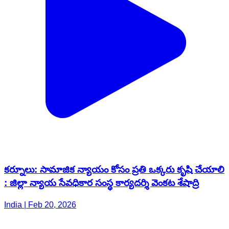
కర్నూలు: సామాజిక న్యాయం కోసం ప్రతి ఒక్కరు కృషి చేయాలి
: జిల్లా న్యాయ సేవధికార సంస్థ కార్యదర్శి వెంకట శేషాద్రి
India | Feb 20, 2026