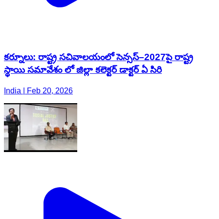
కర్నూలు: రాష్ట్ర సచివాలయంలో సెన్సస్–2027పై రాష్ట్ర
స్థాయి సమావేశం లో జిల్లా కలెక్టర్ డాక్టర్ ఏ సిరి
India | Feb 20, 2026