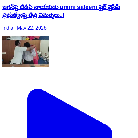
జగన్‌పై టిడిపి నాయకుడు ummi saleem ఫైర్ వైసీపీ
ప్రభుత్వంపై తీవ్ర విమర్శలు..!
India | May 22, 2026