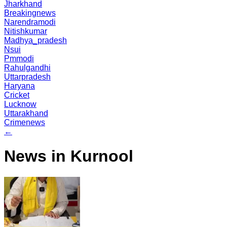
Jharkhand
Breakingnews
Narendramodi
Nitishkumar
Madhya_pradesh
Nsui
Pmmodi
Rahulgandhi
Uttarpradesh
Haryana
Cricket
Lucknow
Uttarakhand
Crimenews
←
News in Kurnool