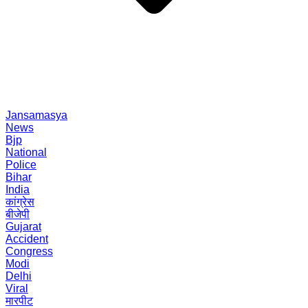
Jansamasya
News
Bjp
National
Police
Bihar
India
कांग्रेस
बीजेपी
Gujarat
Accident
Congress
Modi
Delhi
Viral
मारपीट