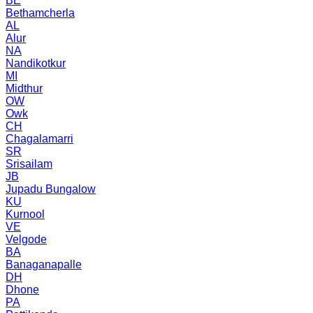
BE
Bethamcherla
AL
Alur
NA
Nandikotkur
MI
Midthur
OW
Owk
CH
Chagalamarri
SR
Srisailam
JB
Jupadu Bungalow
KU
Kurnool
VE
Velgode
BA
Banaganapalle
DH
Dhone
PA