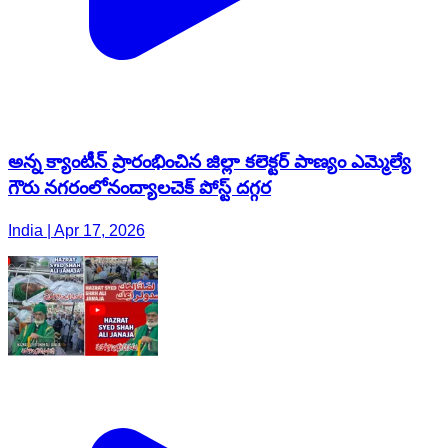
అన్న క్యాంటీన్ ప్రారంభించిన జిల్లా కలెక్టర్ పాణ్యం ఎమ్మెల్యే
గౌరు నగరంలోనంద్యాలచెక్ పోస్ట్ దగ్గర
India | Apr 17, 2026