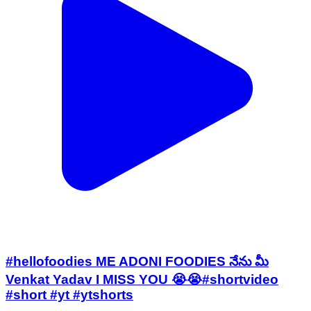
#hellofoodies ME ADONI FOODIES నేను మీ
Venkat Yadav I MISS YOU 😭😭#shortvideo
#short #yt #ytshorts