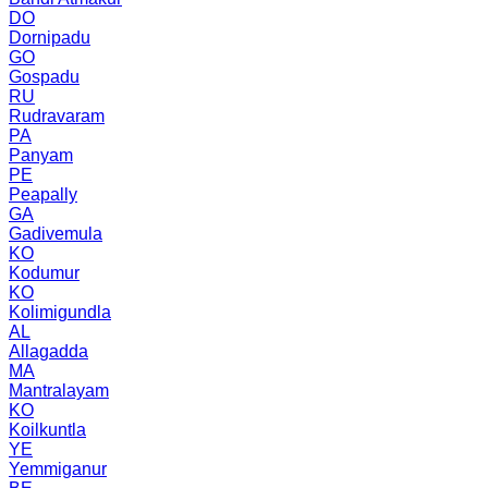
DO
Dornipadu
GO
Gospadu
RU
Rudravaram
PA
Panyam
PE
Peapally
GA
Gadivemula
KO
Kodumur
KO
Kolimigundla
AL
Allagadda
MA
Mantralayam
KO
Koilkuntla
YE
Yemmiganur