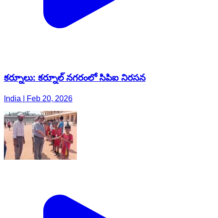
కర్నూలు: కర్నూల్ నగరంలో సిపిఐ నిరసన
India | Feb 20, 2026