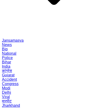
Jansamasya
News
Bjp
National
Police
Bihar
India
कांग्रेस
Gujarat
Accident
Congress
Modi
Delhi
Viral
मारपीट
Jharkhand