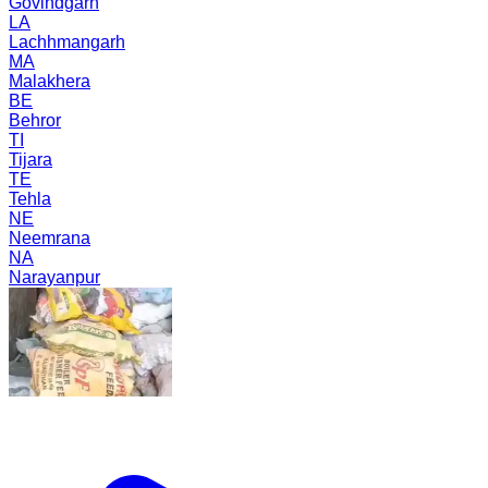
Govindgarh
LA
Lachhmangarh
MA
Malakhera
BE
Behror
TI
Tijara
TE
Tehla
NE
Neemrana
NA
Narayanpur