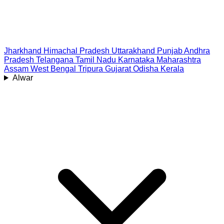
Jharkhand
Himachal Pradesh
Uttarakhand
Punjab
Andhra
Pradesh
Telangana
Tamil Nadu
Karnataka
Maharashtra
Assam
West Bengal
Tripura
Gujarat
Odisha
Kerala
Alwar