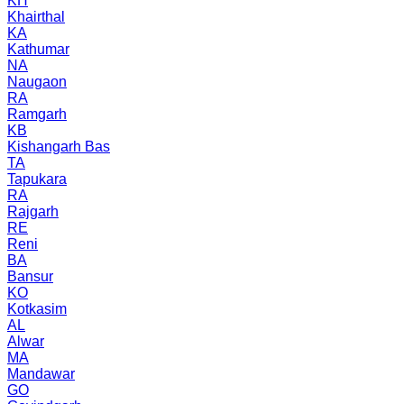
KH
Khairthal
KA
Kathumar
NA
Naugaon
RA
Ramgarh
KB
Kishangarh Bas
TA
Tapukara
RA
Rajgarh
RE
Reni
BA
Bansur
KO
Kotkasim
AL
Alwar
MA
Mandawar
GO