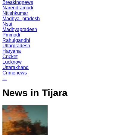
Breakingnews
Narendramodi
Nitishkumar
Madhya_pradesh
Nsui
Madhyapradesh
Pmmodi
Rahulgandhi
Uttarpradesh
Haryana
Cricket
Lucknow
Uttarakhand
Crimenews
←
News in Tijara