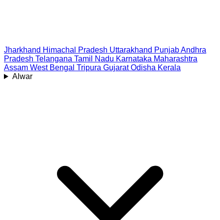
Jharkhand
Himachal Pradesh
Uttarakhand
Punjab
Andhra
Pradesh
Telangana
Tamil Nadu
Karnataka
Maharashtra
Assam
West Bengal
Tripura
Gujarat
Odisha
Kerala
Alwar