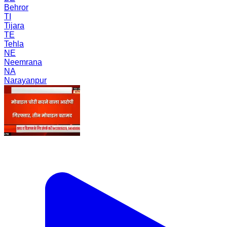
Behror
TI
Tijara
TE
Tehla
NE
Neemrana
NA
Narayanpur