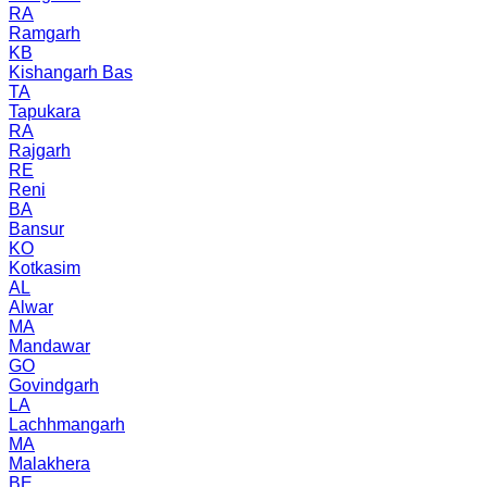
RA
Ramgarh
KB
Kishangarh Bas
TA
Tapukara
RA
Rajgarh
RE
Reni
BA
Bansur
KO
Kotkasim
AL
Alwar
MA
Mandawar
GO
Govindgarh
LA
Lachhmangarh
MA
Malakhera
BE