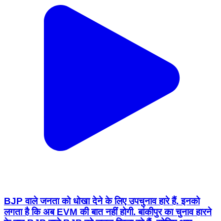
BJP वाले जनता को धोखा देने के ल‍िए उपचुनाव हारे हैं. इनको
लगता है क‍ि अब EVM की बात नहीं होगी. बांकीपुर का चुनाव हारने
के बाद BJP वाले BJP को लड्डू ख‍िला रहे हैं- सोच‍िए आप. -
अख‍िलेश यादव
Alwar, Alwar | Aug 5, 2026