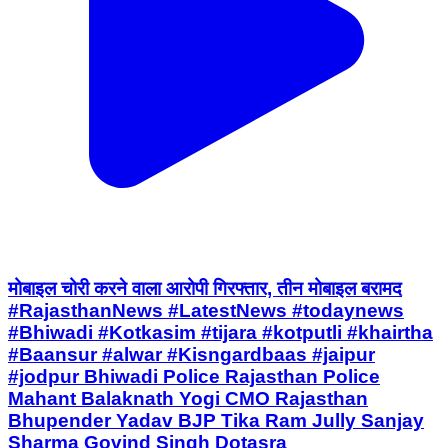
मोबाइल चोरी करने वाला आरोपी गिरफ्तार, तीन मोबाइल बरामद
#RajasthanNews #LatestNews #todaynews
#Bhiwadi #Kotkasim #tijara #kotputli #khairtha
#Baansur #alwar #Kisngardbaas #jaipur
#jodpur Bhiwadi Police Rajasthan Police
Mahant Balaknath Yogi CMO Rajasthan
Bhupender Yadav BJP Tika Ram Jully Sanjay
Sharma Govind Singh Dotasra