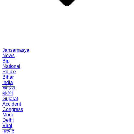
Jansamasya
News
Bjp
National
Police
Bihar
India
कांग्रेस
बीजेपी
Gujarat
Accident
Congress
Modi
Delhi
Viral
मारपीट