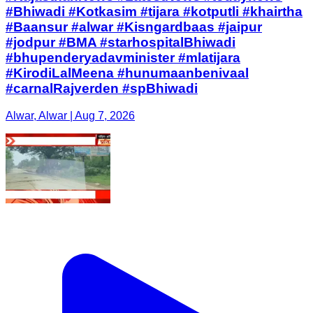
#Bhiwadi #Kotkasim #tijara #kotputli #khairtha
#Baansur #alwar #Kisngardbaas #jaipur
#jodpur #BMA #starhospitalBhiwadi
#bhupenderyadavminister #mlatijara
#KirodiLalMeena #hunumaanbenivaal
#carnalRajverden #spBhiwadi
Alwar, Alwar | Aug 7, 2026