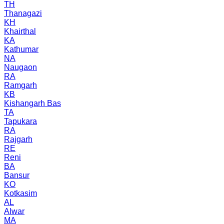
TH
Thanagazi
KH
Khairthal
KA
Kathumar
NA
Naugaon
RA
Ramgarh
KB
Kishangarh Bas
TA
Tapukara
RA
Rajgarh
RE
Reni
BA
Bansur
KO
Kotkasim
AL
Alwar
MA