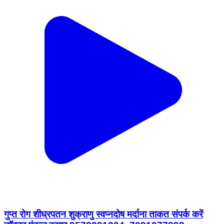
गुप्त रोग शीघ्रपतन शुक्राणु स्वप्नदोष मर्दाना ताकत संपर्क करें