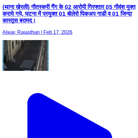
(थाना खेरली) गौतस्करी गैंग के 02 आरोपी गिरफ्तार 05 गौवंश मुक्त
कराये गये, घटना में प्रयुक्त 01 बोलेरो पिकअप गाडी व 01 जिन्दा
कारतूस बरामद।
Alwar, Rajasthan | Feb 17, 2026