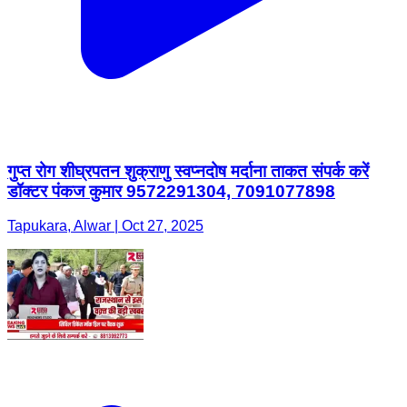
गुप्त रोग शीघ्रपतन शुक्राणु स्वप्नदोष मर्दाना ताकत संपर्क करें
डॉक्टर पंकज कुमार 9572291304, 7091077898
Tapukara, Alwar | Oct 27, 2025