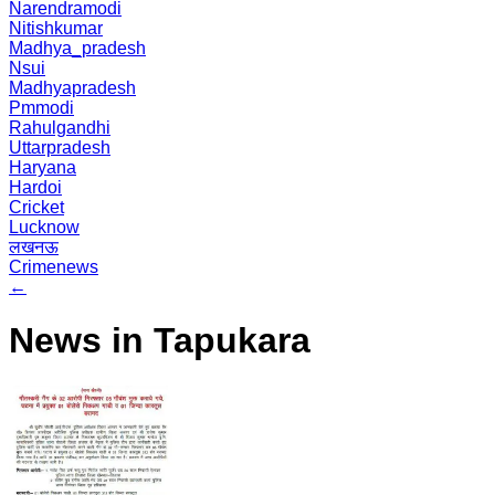
Narendramodi
Nitishkumar
Madhya_pradesh
Nsui
Madhyapradesh
Pmmodi
Rahulgandhi
Uttarpradesh
Haryana
Hardoi
Cricket
Lucknow
लखनऊ
Crimenews
←
News in Tapukara