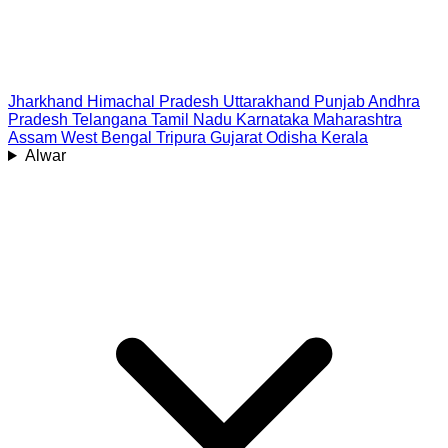
Jharkhand
Himachal Pradesh
Uttarakhand
Punjab
Andhra
Pradesh
Telangana
Tamil Nadu
Karnataka
Maharashtra
Assam
West Bengal
Tripura
Gujarat
Odisha
Kerala
Alwar