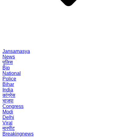
Jansamasya
News
पुलिस
Bjp
National
Police
Bihar
India
कांग्रेस
भाजपा
Congress
Modi
Delhi
Viral
मारपीट
Breakingnews