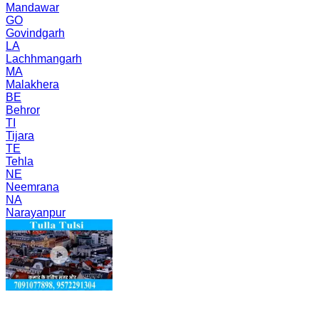
Mandawar
GO
Govindgarh
LA
Lachhmangarh
MA
Malakhera
BE
Behror
TI
Tijara
TE
Tehla
NE
Neemrana
NA
Narayanpur