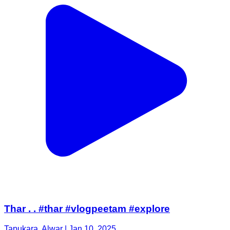
Thar . . #thar #vlogpeetam #explore
Tapukara, Alwar | Jan 10, 2025