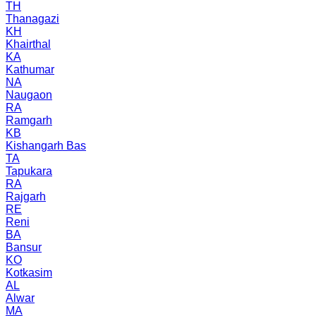
TH
Thanagazi
KH
Khairthal
KA
Kathumar
NA
Naugaon
RA
Ramgarh
KB
Kishangarh Bas
TA
Tapukara
RA
Rajgarh
RE
Reni
BA
Bansur
KO
Kotkasim
AL
Alwar
MA