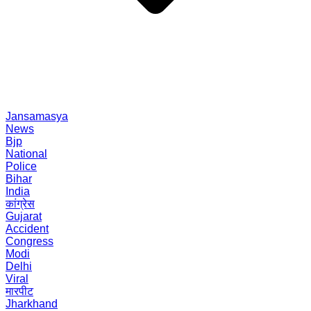
Jansamasya
News
Bjp
National
Police
Bihar
India
कांग्रेस
Gujarat
Accident
Congress
Modi
Delhi
Viral
मारपीट
Jharkhand