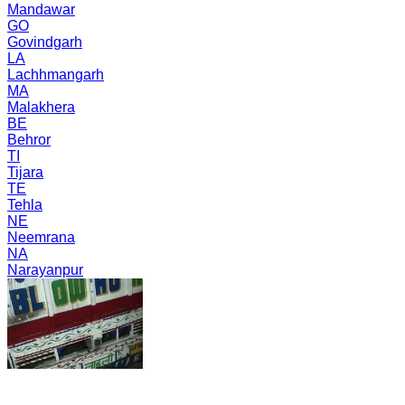
Mandawar
GO
Govindgarh
LA
Lachhmangarh
MA
Malakhera
BE
Behror
TI
Tijara
TE
Tehla
NE
Neemrana
NA
Narayanpur