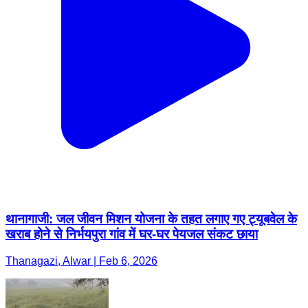
थानागाजी: जल जीवन मिशन योजना के तहत लगाए गए ट्यूबवेल के
खराब होने से निर्भयपुरा गांव में घर-घर पेयजल संकट छाया
Thanagazi, Alwar | Feb 6, 2026