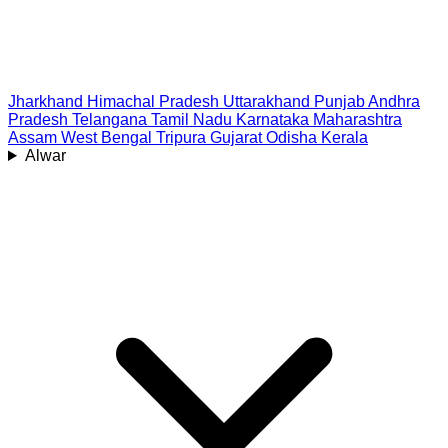
Jharkhand
Himachal Pradesh
Uttarakhand
Punjab
Andhra
Pradesh
Telangana
Tamil Nadu
Karnataka
Maharashtra
Assam
West Bengal
Tripura
Gujarat
Odisha
Kerala
Alwar