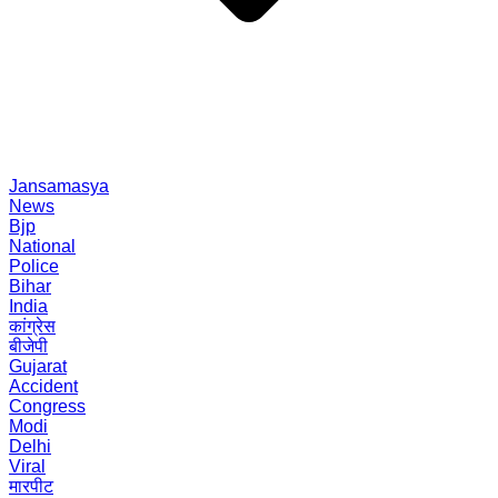
Jansamasya
News
Bjp
National
Police
Bihar
India
कांग्रेस
बीजेपी
Gujarat
Accident
Congress
Modi
Delhi
Viral
मारपीट