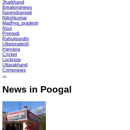
Jharkhand
Breakingnews
Narendramodi
Nitishkumar
Madhya_pradesh
Nsui
Pmmodi
Rahulgandhi
Uttarpradesh
Haryana
Cricket
Lucknow
Uttarakhand
Crimenews
←
News in Poogal