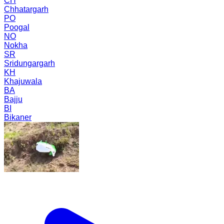
CH
Chhatargarh
PO
Poogal
NO
Nokha
SR
Sridungargarh
KH
Khajuwala
BA
Bajju
BI
Bikaner