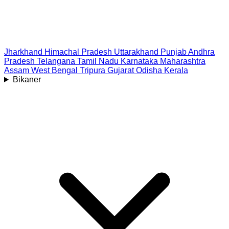
Jharkhand
Himachal Pradesh
Uttarakhand
Punjab
Andhra
Pradesh
Telangana
Tamil Nadu
Karnataka
Maharashtra
Assam
West Bengal
Tripura
Gujarat
Odisha
Kerala
Bikaner