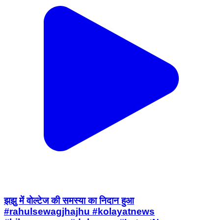
झझु में वोल्टेज की समस्या का निदान हुआ
#rahulsewagjhajhu #kolayatnews