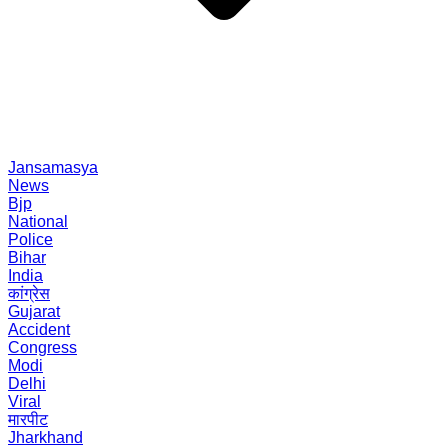
Jansamasya
News
Bjp
National
Police
Bihar
India
कांग्रेस
Gujarat
Accident
Congress
Modi
Delhi
Viral
मारपीट
Jharkhand