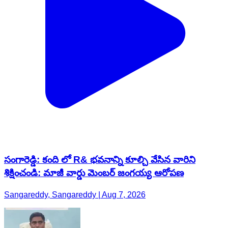
సంగారెడ్డి: కంది లో R& భవనాన్ని కూల్చి వేసిన వారిని
శిక్షించండి: మాజీ వార్డు మెంబర్ జంగయ్య ఆరోపణ
Sangareddy, Sangareddy | Aug 7, 2026