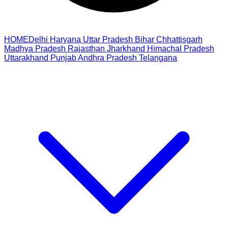
HOME
Delhi
Haryana
Uttar Pradesh
Bihar
Chhattisgarh
Madhya Pradesh
Rajasthan
Jharkhand
Himachal Pradesh
Uttarakhand
Punjab
Andhra Pradesh
Telangana