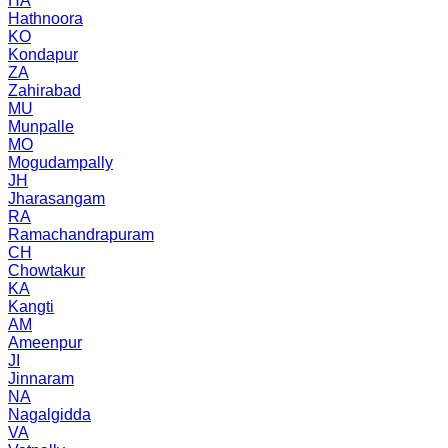
HA
Hathnoora
KO
Kondapur
ZA
Zahirabad
MU
Munpalle
MO
Mogudampally
JH
Jharasangam
RA
Ramachandrapuram
CH
Chowtakur
KA
Kangti
AM
Ameenpur
JI
Jinnaram
NA
Nagalgidda
VA