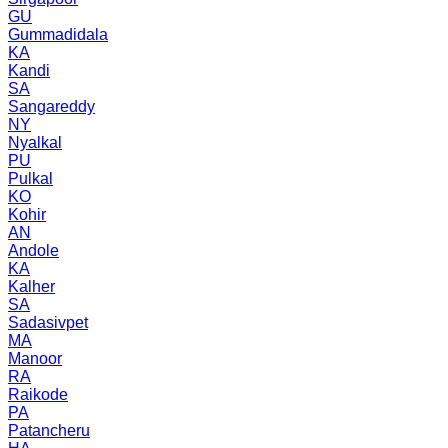
GU
Gummadidala
KA
Kandi
SA
Sangareddy
NY
Nyalkal
PU
Pulkal
KO
Kohir
AN
Andole
KA
Kalher
SA
Sadasivpet
MA
Manoor
RA
Raikode
PA
Patancheru