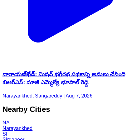
నారాయణ్​ఖేడ్: మిషన్ భగీరథ పథకాన్ని అమలు చేసింది
బిఆర్ఎస్: మాజీ ఎమ్మెల్యే భూపాల్ రెడ్డి
Narayankhed, Sangareddy | Aug 7, 2026
Nearby Cities
NA
Narayankhed
SI
Sirgapoor