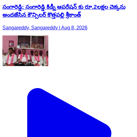
సంగారెడ్డి: సంగారెడ్డి కిడ్నీ ఆపరేషన్ కు రూ.2లక్షల చెక్కను
అందజేసిన కౌన్సిలర్ కొత్తపల్లి శ్రీకాంత్
Sangareddy, Sangareddy | Aug 8, 2026