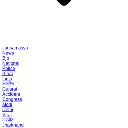
Jansamasya
News
Bjp
National
Police
Bihar
India
कांग्रेस
Gujarat
Accident
Congress
Modi
Delhi
Viral
मारपीट
Jharkhand