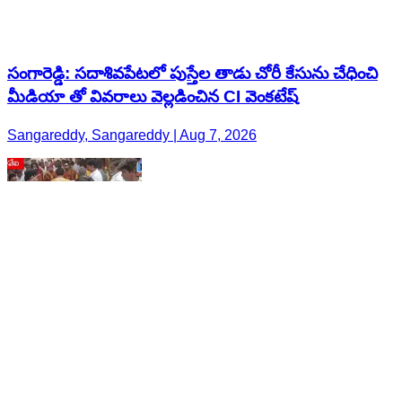
సంగారెడ్డి: సదాశివపేటలో పుస్తేల తాడు చోరీ కేసును చేధించి
మీడియా తో వివరాలు వెల్లడించిన CI వెంకటేష్
Sangareddy, Sangareddy | Aug 7, 2026