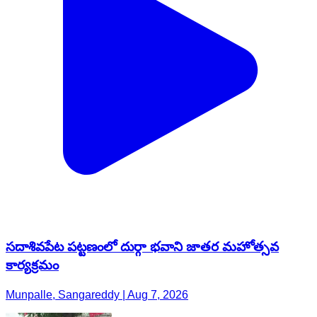
సదాశివపేట పట్టణంలో దుర్గా భవాని జాతర మహోత్సవ
కార్యక్రమం
Munpalle, Sangareddy | Aug 7, 2026