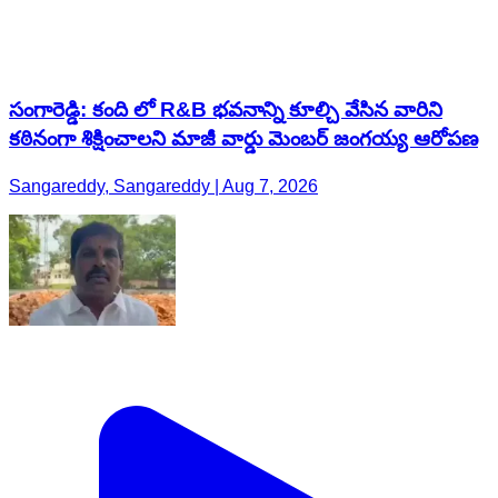
సంగారెడ్డి: కంది లో R&B భవనాన్ని కూల్చి వేసిన వారిని
కఠినంగా శిక్షించాలని మాజీ వార్డు మెంబర్ జంగయ్య ఆరోపణ
Sangareddy, Sangareddy | Aug 7, 2026