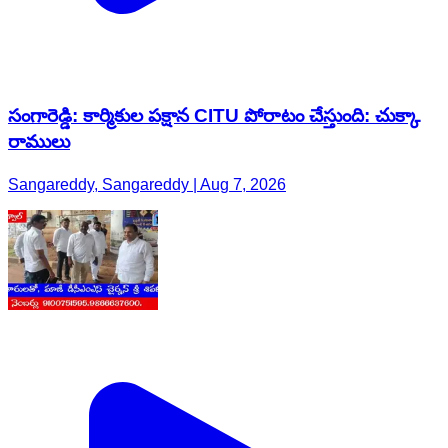
సంగారెడ్డి: కార్మికుల పక్షాన CITU పోరాటం చేస్తుంది: చుక్కా
రాములు
Sangareddy, Sangareddy | Aug 7, 2026