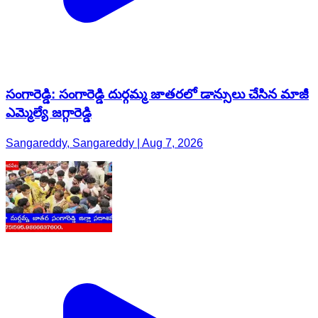
సంగారెడ్డి: సంగారెడ్డి దుర్గమ్మ జాతరలో డాన్సులు చేసిన మాజీ
ఎమ్మెల్యే జగ్గారెడ్డి
Sangareddy, Sangareddy | Aug 7, 2026