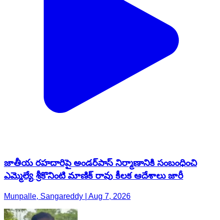
జాతీయ రహదారిపై అండర్‌పాస్ నిర్మాణానికి సంబంధించి
ఎమ్మెల్యే శ్రీకొనింటి మాణిక్ రావు కీలక ఆదేశాలు జారీ
Munpalle, Sangareddy | Aug 7, 2026