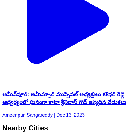
అమీన్​పూర్​: అమీన్పూర్ మున్సిపల్ అధ్యక్షులు శశిధర్ రెడ్డి
ఆధ్వర్యంలో ఘనంగా కాటా శ్రీనివాస్ గౌడ్ జన్మదిన వేడుకలు
Ameenpur, Sangareddy | Dec 13, 2023
Nearby Cities