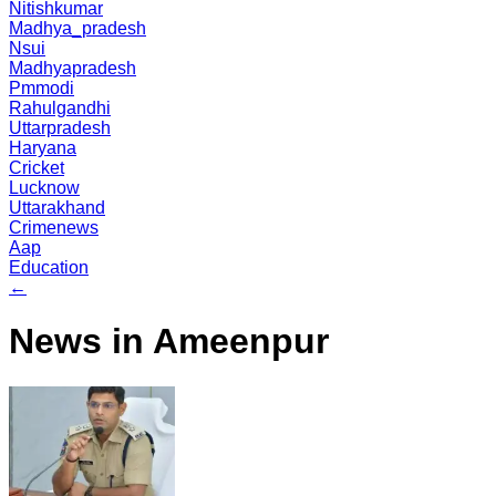
Nitishkumar
Madhya_pradesh
Nsui
Madhyapradesh
Pmmodi
Rahulgandhi
Uttarpradesh
Haryana
Cricket
Lucknow
Uttarakhand
Crimenews
Aap
Education
←
News in Ameenpur