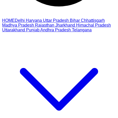
HOME
Delhi
Haryana
Uttar Pradesh
Bihar
Chhattisgarh
Madhya Pradesh
Rajasthan
Jharkhand
Himachal Pradesh
Uttarakhand
Punjab
Andhra Pradesh
Telangana