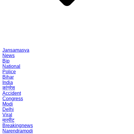
Jansamasya
News
Bjp
National
Police
Bihar
India
कांग्रेस
Accident
Congress
Modi
Delhi
Viral
मारपीट
Breakingnews
Narendramodi