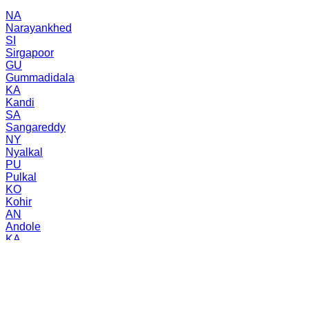
NA
Narayankhed
SI
Sirgapoor
GU
Gummadidala
KA
Kandi
SA
Sangareddy
NY
Nyalkal
PU
Pulkal
KO
Kohir
AN
Andole
KA
Kalher
SA
Sadasivpet
MA
Manoor