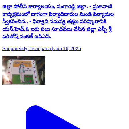
జిల్లా పోలీస్ కార్యాలయం, సంగారెడ్డి జిల్లా. • ప్రజావాణి
కార్యక్రమంలో భాగంగా ఫిర్యాదిదారుల నుండి ఫిర్యాదుల
స్వీకరించిన.. • ఫిర్యాది సమస్య తక్షణ పరిష్కారానికి
యస్.హెచ్.ఓ లకు పలు సూచనలు చేసిన జిల్లా ఎస్పీ శ్రీ
పరితోష్ పంకజ్ ఐపిఎస్.
Sangareddy, Telangana | Jun 16, 2025