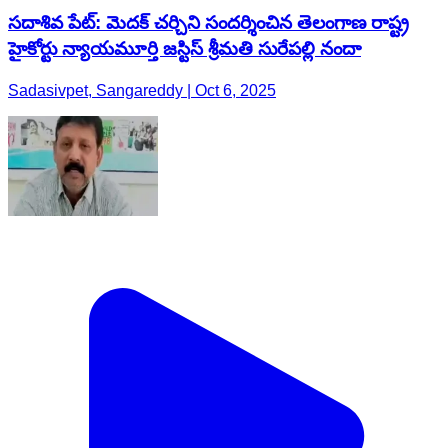
సదాశివ పేట్: మెదక్ చర్చిని సందర్శించిన తెలంగాణ రాష్ట్ర
హైకోర్టు న్యాయమూర్తి జస్టిస్ శ్రీమతి సురేపల్లి నందా
Sadasivpet, Sangareddy | Oct 6, 2025