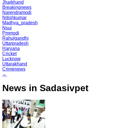
Jharkhand
Breakingnews
Narendramodi
Nitishkumar
Madhya_pradesh
Nsui
Pmmodi
Rahulgandhi
Uttarpradesh
Haryana
Cricket
Lucknow
Uttarakhand
Crimenews
←
News in Sadasivpet