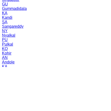
GU
Gummadidala
KA
Kandi
SA
Sangareddy
NY
Nyalkal
PU
Pulkal
KO
Kohir
AN
Andole
KA
Kalher
SA
Sadasivpet
MA
Manoor
RA
Raikode
PA
Patancheru