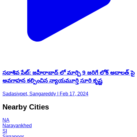
సదాశివ పేట్: జహీరాబాద్ లో మార్చి 9 జరిగే లోక్ అదాలత్ పై
అవగాహన కల్పించిన న్యాయమూర్తి సూరి కృష్ణ
Sadasivpet, Sangareddy | Feb 17, 2024
Nearby Cities
NA
Narayankhed
SI
Sirgapoor