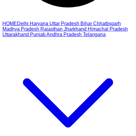
HOME
Delhi
Haryana
Uttar Pradesh
Bihar
Chhattisgarh
Madhya Pradesh
Rajasthan
Jharkhand
Himachal Pradesh
Uttarakhand
Punjab
Andhra Pradesh
Telangana