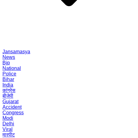
Jansamasya
News
Bjp
National
Police
Bihar
India
कांग्रेस
बीजेपी
Gujarat
Accident
Congress
Modi
Delhi
Viral
मारपीट