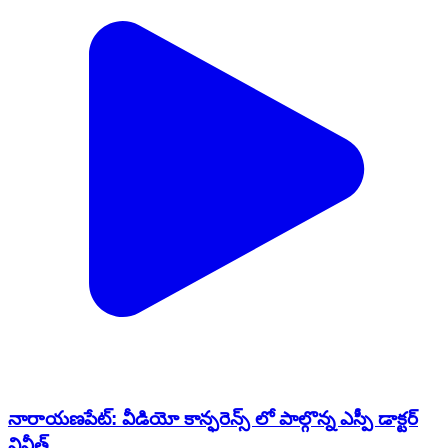
నారాయణపేట్: వీడియో కాన్ఫరెన్స్ లో పాల్గొన్న ఎస్పీ డాక్టర్
వినీత్