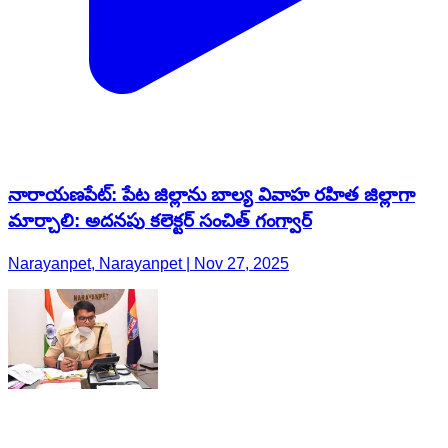
నారాయణపేట్: పేట జిల్లాను బాల్య వివాహ రహిత జిల్లాగా
మార్చాలి: అదనపు కలెక్టర్ సంచిత్ గంగ్వార్
Narayanpet, Narayanpet | Nov 27, 2025