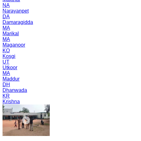
NA
Narayanpet
DA
Damaragidda
MA
Marikal
MA
Maganoor
KO
Kosgi
UT
Utkoor
MA
Maddur
DH
Dhanwada
KR
Krishna