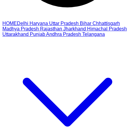
HOME
Delhi
Haryana
Uttar Pradesh
Bihar
Chhattisgarh
Madhya Pradesh
Rajasthan
Jharkhand
Himachal Pradesh
Uttarakhand
Punjab
Andhra Pradesh
Telangana