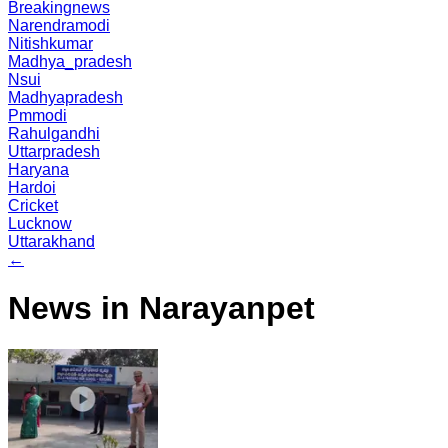
Breakingnews
Narendramodi
Nitishkumar
Madhya_pradesh
Nsui
Madhyapradesh
Pmmodi
Rahulgandhi
Uttarpradesh
Haryana
Hardoi
Cricket
Lucknow
Uttarakhand
←
News in Narayanpet