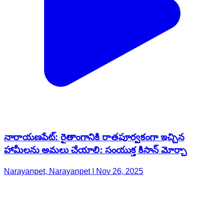
నారాయణపేట్: రైతాంగానికి రాతపూర్వకంగా ఇచ్చిన
హామీలను అమలు చేయాలి: సంయుక్త కిసాన్ మోర్చా
Narayanpet, Narayanpet | Nov 26, 2025