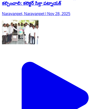
కల్పించాలి: కలెక్టర్ సిక్తా పట్నాయక్
Narayanpet, Narayanpet | Nov 28, 2025