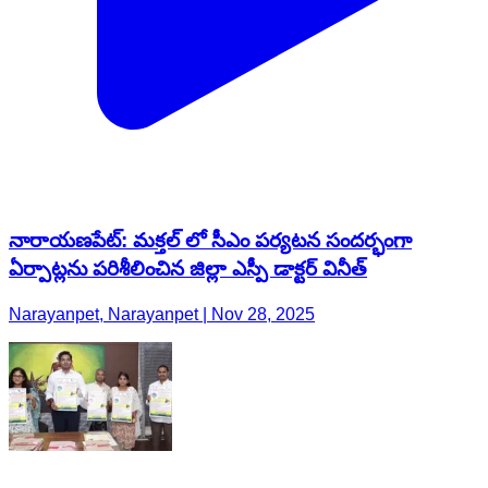
నారాయణపేట్: మక్తల్ లో సీఎం పర్యటన సందర్భంగా
ఏర్పాట్లను పరిశీలించిన జిల్లా ఎస్పీ డాక్టర్ వినీత్
Narayanpet, Narayanpet | Nov 28, 2025