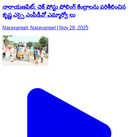
నారాయణపేట్: చెక్ పోస్టు పోలింగ్ కేంద్రాలను పరిశీలించిన
కృష్ణ ఎస్సై ఎంపీడీవో ఎమ్మార్వో లు
Narayanpet, Narayanpet | Nov 28, 2025