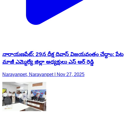
నారాయణపేట్: 29న దీక్ష దివాస్ విజయవంతం చేద్దాం: పేట
మాజీ ఎమ్మెల్యే జిల్లా అధ్యక్షులు ఎస్ ఆర్ రెడ్డి
Narayanpet, Narayanpet | Nov 27, 2025