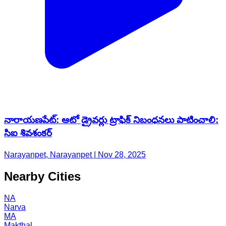
నారాయణపేట్: ఆటో డ్రైవర్లు ట్రాఫిక్ నిబంధనలు పాటించాలి:
సిఐ శివశంకర్
Narayanpet, Narayanpet | Nov 28, 2025
Nearby Cities
NA
Narva
MA
Makthal