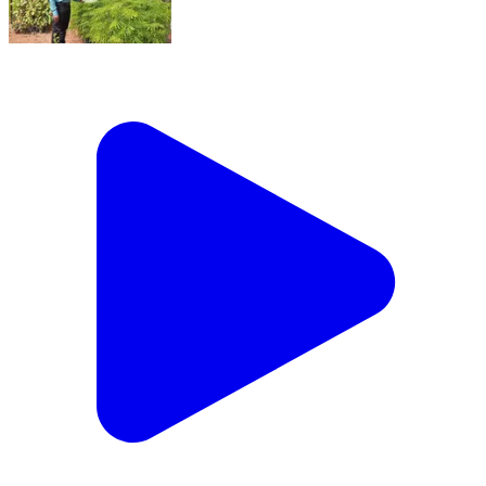
నారాయణపేట్: పేట మున్సిపల్ నర్సరీ కంపోస్ట్ యార్డ్ ను
పరిశీలించిన మున్సిపల్ కమిషనర్ గోల్కొండ నరసయ్య