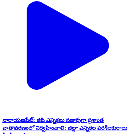
నారాయణపేట్: జిపి ఎన్నికలు సజావుగా ప్రశాంత
వాతావరణంలో నిర్వహించాలి: జిల్లా ఎన్నికల పరిశీలకురాలు