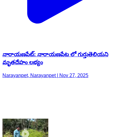
నారాయణపేట్: నారాయణపేట లో గుర్తుతెలియని
మృతదేహం లభ్యం
Narayanpet, Narayanpet | Nov 27, 2025