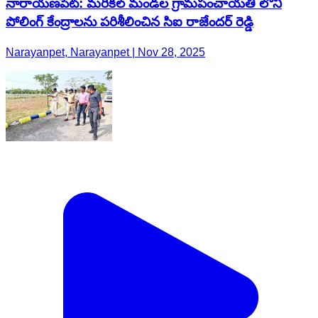
నారాయణపేట్: మరికల్ మండల గ్రామపంచాయతీ లోని
పోలింగ్ కేంద్రాలను పరిశీలించిన సిఐ రాజేందర్ రెడ్డి
Narayanpet, Narayanpet | Nov 28, 2025