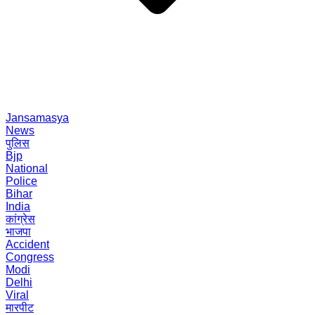
Jansamasya
News
पुलिस
Bjp
National
Police
Bihar
India
कांग्रेस
भाजपा
Accident
Congress
Modi
Delhi
Viral
मारपीट