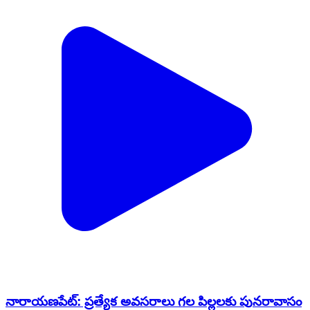
నారాయణపేట్: ప్రత్యేక అవసరాలు గల పిల్లలకు పునరావాసం