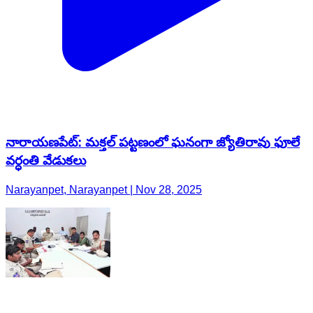
నారాయణపేట్: మక్తల్ పట్టణంలో ఘనంగా జ్యోతిరావు ఫూలే
వర్ధంతి వేడుకలు
Narayanpet, Narayanpet | Nov 28, 2025