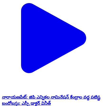
నారాయణపేట్: జిపి ఎన్నికల నామినేషన్ కేంద్రాల వద్ద పటిష్ట
బందోబస్తు: ఎస్పీ డాక్టర్ వినీత్